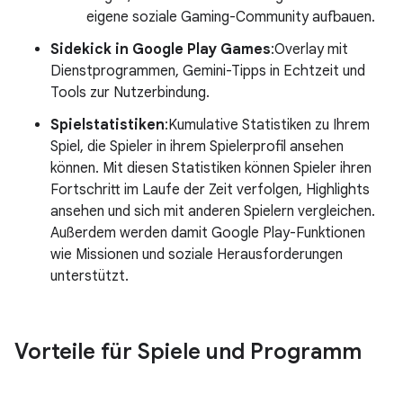
eigene soziale Gaming-Community aufbauen.
Sidekick in Google Play Games
:Overlay mit
Dienstprogrammen, Gemini-Tipps in Echtzeit und
Tools zur Nutzerbindung.
Spielstatistiken
:Kumulative Statistiken zu Ihrem
Spiel, die Spieler in ihrem Spielerprofil ansehen
können. Mit diesen Statistiken können Spieler ihren
Fortschritt im Laufe der Zeit verfolgen, Highlights
ansehen und sich mit anderen Spielern vergleichen.
Außerdem werden damit Google Play-Funktionen
wie Missionen und soziale Herausforderungen
unterstützt.
Vorteile für Spiele und Programm