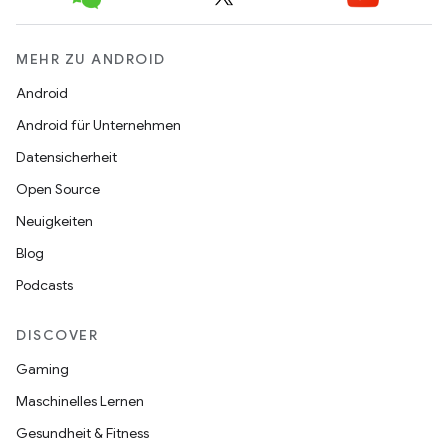
MEHR ZU ANDROID
Android
Android für Unternehmen
Datensicherheit
Open Source
Neuigkeiten
Blog
Podcasts
DISCOVER
Gaming
Maschinelles Lernen
Gesundheit & Fitness