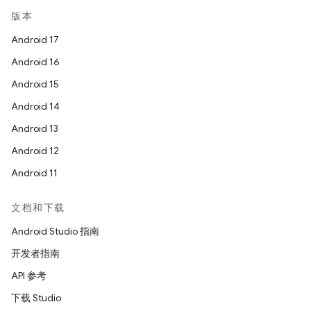
版本
Android 17
Android 16
Android 15
Android 14
Android 13
Android 12
Android 11
文档和下载
Android Studio 指南
开发者指南
API 参考
下载 Studio