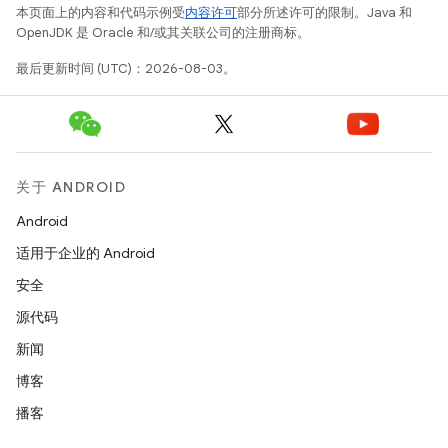
本页面上的内容和代码示例受
内容许可
部分所述许可的限制。Java 和
OpenJDK 是 Oracle 和/或其关联公司的注册商标。
最后更新时间 (UTC)：2026-08-03。
关于 ANDROID
Android
适用于企业的 Android
安全
源代码
新闻
博客
播客