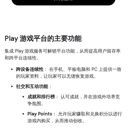
Play 游戏平台的主要功能
集成 Play 游戏服务可解锁平台功能，从而提高用户留存率
和跨平台连续性。
跨设备连续性
： 在手机、平板电脑和 PC 上提供一致
的玩家资料，让玩家可以无缝恢复游戏。
社交和互动功能
：
成就和排行榜
： 认可成就，并在游戏外培养竞
争氛围。
Play Points
： 允许玩家赚取和兑换积分以进行
游戏内购买，从而推动创收。