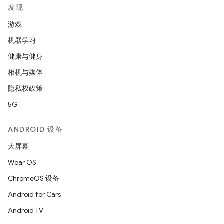
发现
游戏
机器学习
健康与健身
相机与媒体
隐私权政策
5G
ANDROID 设备
大屏幕
Wear OS
ChromeOS 设备
Android for Cars
Android TV