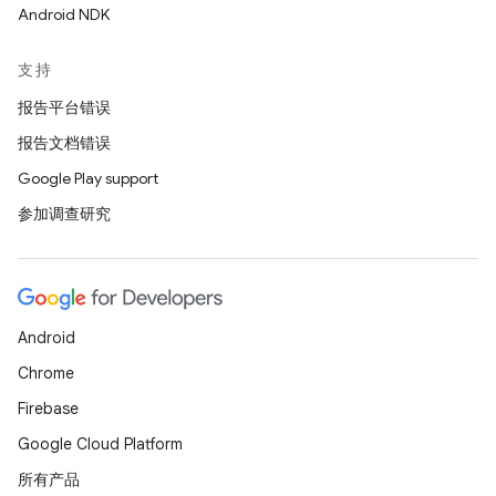
Android NDK
支持
报告平台错误
报告文档错误
Google Play support
参加调查研究
Android
Chrome
Firebase
Google Cloud Platform
所有产品