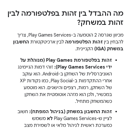
מה ההבדל בין זהות בפלטפורמה לבין
זהות במשחק?
מכיוון שגרסה 2 הוטמעה ב-Play Games Services, צריך
להבחין בין
זהות הפלטפורמה
לבין ארכיטקטורת
החשבון
במשחק (IGA)
הקניינית.
זהות בפלטפורמת Play Games (מנוהלת על
ידי Play Games Services):
זוהי דמות הגיימינג
האוניברסלית של השחקן ב-Android. הוא עוקב
אחרי ההתקדמות ב-Play Social, כמו נקודות XP
של השחקן, רמות, רצפים והישגים. הוא מוטמע
במכשיר, ולכן הוא מזהה אוטומטית את השחקן
כשהמשחק מתחיל.
זהות החשבון במשחק (בניהול המפתח):
חשוב
לציין ש-Play Games Services
לא
משמש
כמערכת ראשית לניהול מלאי או לשמירת מצב