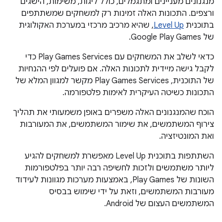
מנגנונים מעניינים ומתגמלים, כולל ליגות, משימות, הישגים
ורצפים. התכונות האלה זמינות רק למשחקים שמשתתפים
בתוכנית
Level Up
, שהיא מרכיב מרכזי במערכת האקולוגית
של Google Play Games.
כדאי לשלב את המשחקים עם Play Games Services כדי
לקבל גישה מיידית לתכונות האלה. אם פועלים לפי ההנחיות
של התוכנית, Play Games Services מקשר למגוון המלא של
התכונות כשיטה העיקרית לאימות פלטפורמה.
הוכח שהמנגנונים האלה משפרים באופן משמעותי את תהליך
צירוף המשתמשים, את שימור המשתמשים, את המעורבות
ואת המונטיזציה.
השתתפות בתוכנית Level Up מאפשרת למשחקים להגיע
ליותר משתמשים ולזכות לחשיפה רבה יותר בפלטפורמות
השונות של Play Games, באמצעות מערכות מגוונות לעידוד
מעורבות המשתמשים, וזאת על ידי שימוש בבסיס
המשתמשים העצום של Android.