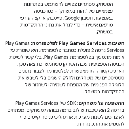
המשחק. מפתחים צפויים להשתמש בפתרונות
עצמאיים של 'זהות במשחק' – כמו כניסה
באמצעות חשבון Google, פייסבוק או קצה עורפי
מותאם אישית – כדי לנהל את נתוני ההתקדמות
במשחק.
חשיבות Play Games Services לפלטפורמה:
Play Games
Services גרסה 2 פועלת כמחבר פלטפורמה. היא שומרת על
אימות מתמשך בפלטפורמת Play Games, בלי קשר לשיטת
הכניסה הספציפית שבה השחקן משתמש. כתוצאה מכך,
הארכיטקטורה הזו מאפשרת לפלטפורמה לצבור נתונים
סטטיסטיים של משחקים ולחלק הישגים בלי לשבש את
הלוגיקה הפנימית של המפתח לשמירה ולשחזור של
ההתקדמות במשחק.
ההשפעה על משחקים:
SDK של Play Games Services
בגרסה 2 הוא שכבת שילוב ברמה גבוהה למשחקים. מפתחים
לא צריכים לשנות מערכות או תהליכי כניסה קיימים כדי
להטמיע את התכונה הזו.