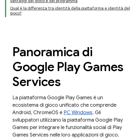
Vantaggi del gioco e del programma
Qual è la differenza tra identità della piattaforma e identità del
gioco?
Panoramica di
Google Play Games
Services
La piattaforma Google Play Games è un
ecosistema di gioco unificato che comprende
Android, ChromeOS e
PC Windows
. Gli
sviluppatori utilizzano la piattaforma Google Play
Games per integrare le funzionalità social di Play
Games Services nelle loro applicazioni di gioco.