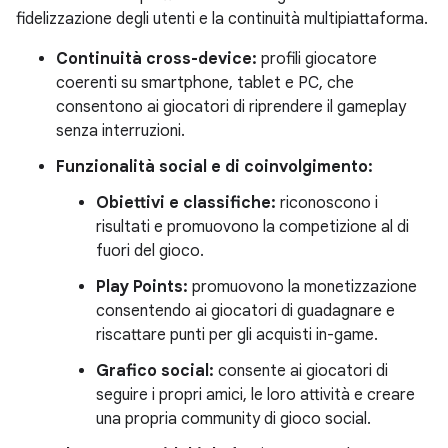
fidelizzazione degli utenti e la continuità multipiattaforma.
Continuità cross-device:
profili giocatore
coerenti su smartphone, tablet e PC, che
consentono ai giocatori di riprendere il gameplay
senza interruzioni.
Funzionalità social e di coinvolgimento:
Obiettivi e classifiche:
riconoscono i
risultati e promuovono la competizione al di
fuori del gioco.
Play Points:
promuovono la monetizzazione
consentendo ai giocatori di guadagnare e
riscattare punti per gli acquisti in-game.
Grafico social:
consente ai giocatori di
seguire i propri amici, le loro attività e creare
una propria community di gioco social.