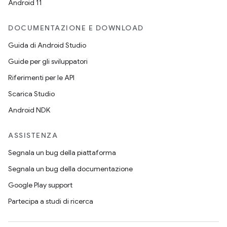
Android 11
DOCUMENTAZIONE E DOWNLOAD
Guida di Android Studio
Guide per gli sviluppatori
Riferimenti per le API
Scarica Studio
Android NDK
ASSISTENZA
Segnala un bug della piattaforma
Segnala un bug della documentazione
Google Play support
Partecipa a studi di ricerca