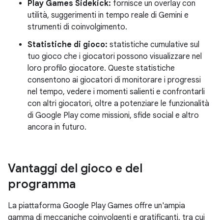
Play Games Sidekick:
fornisce un overlay con
utilità, suggerimenti in tempo reale di Gemini e
strumenti di coinvolgimento.
Statistiche di gioco:
statistiche cumulative sul
tuo gioco che i giocatori possono visualizzare nel
loro profilo giocatore. Queste statistiche
consentono ai giocatori di monitorare i progressi
nel tempo, vedere i momenti salienti e confrontarli
con altri giocatori, oltre a potenziare le funzionalità
di Google Play come missioni, sfide social e altro
ancora in futuro.
Vantaggi del gioco e del
programma
La piattaforma Google Play Games offre un'ampia
gamma di meccaniche coinvolgenti e gratificanti, tra cui