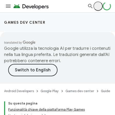
GAMES DEV CENTER
Google utilizza la tecnologia AI per tradurre i contenuti
nella tua lingua preferita. Le traduzioni generate dall'AI
potrebbero contenere errori.
Android Developers
Google Play
Games dev center
Guide
Su questa pagina
Funzionalità chiave della piattaforma Play Games