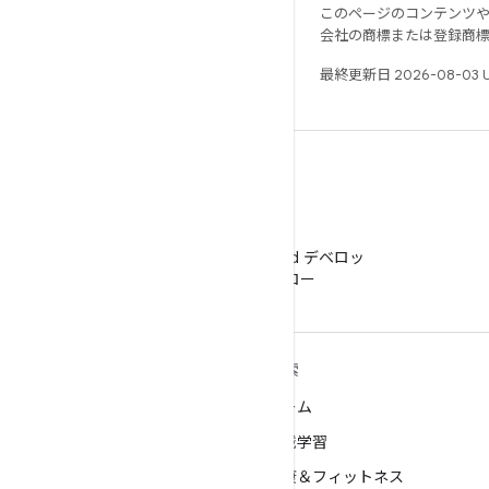
このページのコンテンツ
会社の商標または登録商
最終更新日 2026-08-03 
WeChat
WeChat で Android デベロッ
パーをフォロー
ANDROID の詳細
探索
Android
ゲーム
エンタープライズ向け Android
機械学習
セキュリティ
健康＆フィットネス