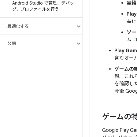
実績
Android Studio で管理、デバッ
グ、プロファイルを行う
Pla
益化
最適化する
ソー
ム 
公開
Play Gam
含むオー
ゲームの
報。これ
を確認し
今後 Go
ゲームの
Google P