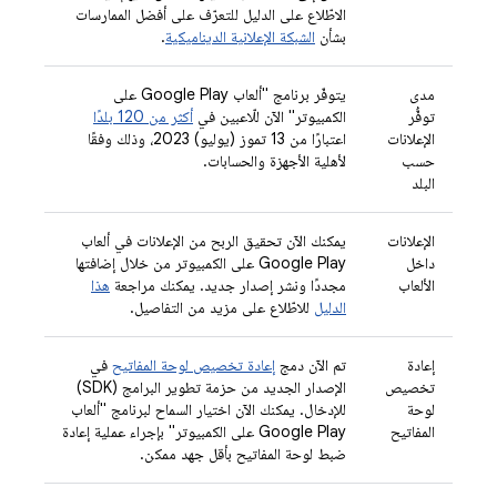
الاطّلاع على الدليل للتعرّف على أفضل الممارسات
بشأن
الشبكة الإعلانية الديناميكية
.
مدى
يتوفّر برنامج "ألعاب Google Play على
توفُّر
الكمبيوتر" الآن للّاعبين في
أكثر من 120 بلدًا
الإعلانات
اعتبارًا من 13 تموز (يوليو) 2023، وذلك وفقًا
حسب
لأهلية الأجهزة والحسابات.
البلد
الإعلانات
يمكنك الآن تحقيق الربح من الإعلانات في ألعاب
داخل
Google Play على الكمبيوتر من خلال إضافتها
الألعاب
مجددًا ونشر إصدار جديد. يمكنك مراجعة
هذا
الدليل
للاطّلاع على مزيد من التفاصيل.
إعادة
تم الآن دمج
إعادة تخصيص لوحة المفاتيح
في
تخصيص
الإصدار الجديد من حزمة تطوير البرامج (SDK)
لوحة
للإدخال. يمكنك الآن اختيار السماح لبرنامج "ألعاب
المفاتيح
Google Play على الكمبيوتر" بإجراء عملية إعادة
ضبط لوحة المفاتيح بأقل جهد ممكن.