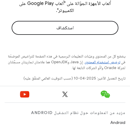
ألعاب الأجهزة الجوّالة على "ألعاب Google Play على
الكمبيوتر".
استكشاف
يخضع كل من المحتوى وعيّنات التعليمات البرمجية في هذه الصفحة للتراخيص الموضحّة
في
ترخيص استخدام المحتوى
. إنّ Java وOpenJDK هما علامتان تجاريتان مسجَّلتان
لشركة Oracle و/أو الشركات التابعة لها.
تاريخ التعديل الأخير: 2025-04-10 (حسب التوقيت العالمي المتفَّق عليه)
مزيد من المعلومات حول نظام التشغيل ANDROID
Android