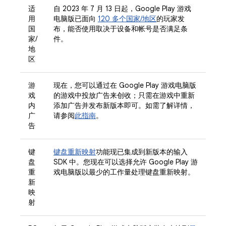
适
自 2023 年 7 月 13 日起，Google Play 游戏
用
电脑版已面向
120 多个国家/地区
的玩家发
国
布，能否使用取决于设备和帐号是否满足条
家/
件。
地
区
游
现在，您可以通过在 Google Play 游戏电脑版
戏
的游戏中投放广告来创收；只需在游戏中重新
内
添加广告并发布新版本即可。如需了解详情，
广
请参阅
此指南
。
告
键
键盘重新映射
功能现已集成到新版本的输入
盘
SDK 中。您现在可以选择允许 Google Play 游
重
戏电脑版以最少的工作量处理键盘重新映射。
新
映
射