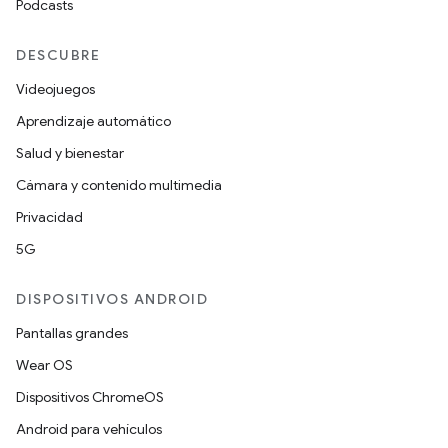
Podcasts
DESCUBRE
Videojuegos
Aprendizaje automático
Salud y bienestar
Cámara y contenido multimedia
Privacidad
5G
DISPOSITIVOS ANDROID
Pantallas grandes
Wear OS
Dispositivos ChromeOS
Android para vehículos