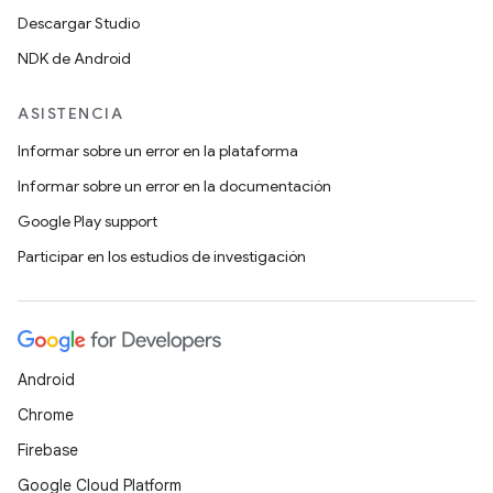
Descargar Studio
NDK de Android
ASISTENCIA
Informar sobre un error en la plataforma
Informar sobre un error en la documentación
Google Play support
Participar en los estudios de investigación
Android
Chrome
Firebase
Google Cloud Platform