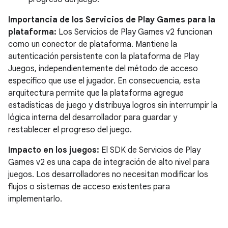
Importancia de los Servicios de Play Games para la
plataforma:
Los Servicios de Play Games v2 funcionan
como un conector de plataforma. Mantiene la
autenticación persistente con la plataforma de Play
Juegos, independientemente del método de acceso
específico que use el jugador. En consecuencia, esta
arquitectura permite que la plataforma agregue
estadísticas de juego y distribuya logros sin interrumpir la
lógica interna del desarrollador para guardar y
restablecer el progreso del juego.
Impacto en los juegos:
El SDK de Servicios de Play
Games v2 es una capa de integración de alto nivel para
juegos. Los desarrolladores no necesitan modificar los
flujos o sistemas de acceso existentes para
implementarlo.