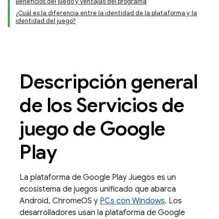
Beneficios del juego y ventajas del programa
¿Cuál es la diferencia entre la identidad de la plataforma y la
identidad del juego?
Descripción general
de los Servicios de
juego de Google
Play
La plataforma de Google Play Juegos es un
ecosistema de juegos unificado que abarca
Android, ChromeOS y
PCs con Windows
. Los
desarrolladores usan la plataforma de Google