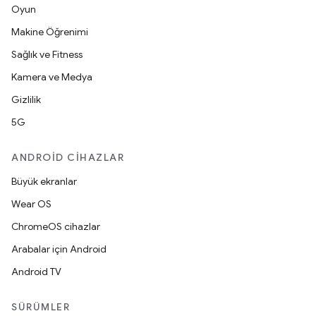
Oyun
Makine Öğrenimi
Sağlık ve Fitness
Kamera ve Medya
Gizlilik
5G
ANDROID CIHAZLAR
Büyük ekranlar
Wear OS
ChromeOS cihazlar
Arabalar için Android
Android TV
SÜRÜMLER