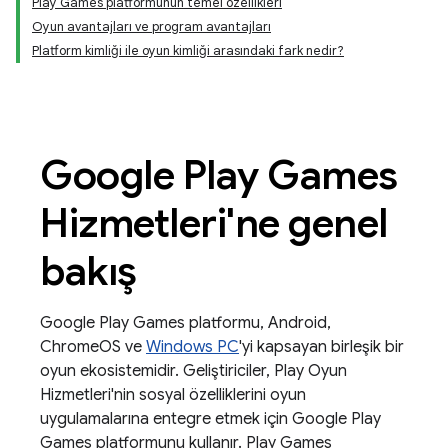
Play Games platformunun temel özellikleri
Oyun avantajları ve program avantajları
Platform kimliği ile oyun kimliği arasındaki fark nedir?
Google Play Games
Hizmetleri'ne genel
bakış
Google Play Games platformu, Android,
ChromeOS ve
Windows PC
'yi kapsayan birleşik bir
oyun ekosistemidir. Geliştiriciler, Play Oyun
Hizmetleri'nin sosyal özelliklerini oyun
uygulamalarına entegre etmek için Google Play
Games platformunu kullanır. Play Games