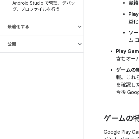
実績
Android Studio で管理、デバッ
グ、プロファイルを行う
Pla
益化
最適化する
ソー
ム 
公開
Play Gam
含むオー
ゲームの
報。これ
を確認し
今後 Go
ゲームの
Google P