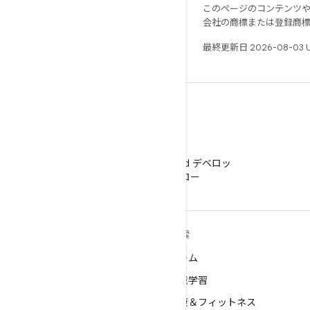
このページのコンテンツ
会社の商標または登録商
最終更新日 2026-08-03 
WeChat
WeChat で Android デベロッ
パーをフォロー
ANDROID の詳細
探索
Android
ゲーム
エンタープライズ向け Android
機械学習
セキュリティ
健康＆フィットネス