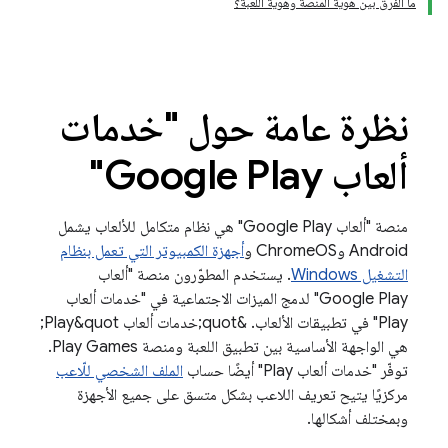
ما الفرق بين هوية المنصة وهوية اللعبة؟
نظرة عامة حول "خدمات
ألعاب Google Play"
منصة "ألعاب Google Play" هي نظام متكامل للألعاب يشمل
Android وChromeOS و
أجهزة الكمبيوتر التي تعمل بنظام
التشغيل Windows
. يستخدم المطوّرون منصة "ألعاب
Google Play" لدمج الميزات الاجتماعية في "خدمات ألعاب
Play" في تطبيقات الألعاب. &quot;خدمات ألعاب Play&quot;
هي الواجهة الأساسية بين تطبيق اللعبة ومنصة Play Games.
توفّر "خدمات ألعاب Play" أيضًا حساب
الملف الشخصي للّاعب
مركزيًا يتيح تعريف اللاعب بشكل متسق على جميع الأجهزة
وبمختلف أشكالها.