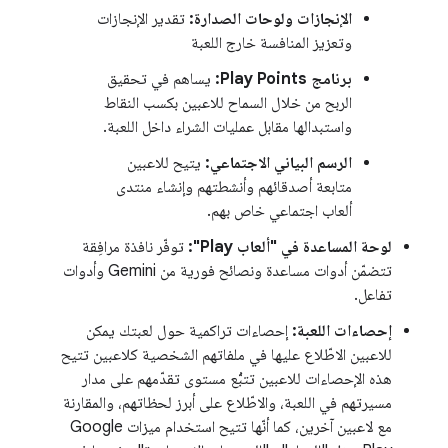
الإنجازات ولوحات الصدارة:
تقدير الإنجازات
وتعزيز المنافسة خارج اللعبة
برنامج Play Points:
يساهم في تحقيق
الربح من خلال السماح للاعبين بكسب النقاط
واستبدالها مقابل عمليات الشراء داخل اللعبة.
الرسم البياني الاجتماعي:
يتيح للاعبين
متابعة أصدقائهم وأنشطتهم وإنشاء منتدى
ألعاب اجتماعي خاص بهم.
لوحة المساعدة في "ألعاب Play":
توفّر نافذة مرافِقة
تتضمّن أدوات مساعدة ونصائح فورية من Gemini وأدوات
تفاعل.
إحصاءات اللعبة:
إحصاءات تراكمية حول لعبتك يمكن
للاعبين الاطّلاع عليها في ملفاتهم الشخصية كلاعبين تتيح
هذه الإحصاءات للاعبين تتبُّع مستوى تقدّمهم على مدار
مسيرتهم في اللعبة، والاطّلاع على أبرز لحظاتهم، والمقارنة
مع لاعبين آخرين، كما أنّها تتيح استخدام ميزات Google