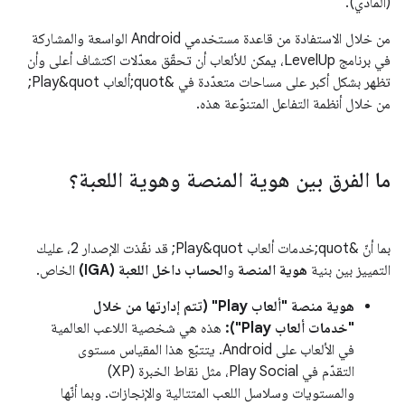
(المادي).
من خلال الاستفادة من قاعدة مستخدمي Android الواسعة والمشاركة
في برنامج LevelUp، يمكن للألعاب أن تحقّق معدّلات اكتشاف أعلى وأن
تظهر بشكل أكبر على مساحات متعدّدة في &quot;ألعاب Play&quot;
من خلال أنظمة التفاعل المتنوّعة هذه.
ما الفرق بين هوية المنصة وهوية اللعبة؟
بما أنّ &quot;خدمات ألعاب Play&quot; قد نفّذت الإصدار 2، عليك
التمييز بين بنية
هوية المنصة
و
الحساب داخل اللعبة (IGA)
الخاص.
هوية منصة "ألعاب Play" (تتم إدارتها من خلال
"خدمات ألعاب Play"):
هذه هي شخصية اللاعب العالمية
في الألعاب على Android. يتتبّع هذا المقياس مستوى
التقدّم في Play Social، مثل نقاط الخبرة (XP)
والمستويات وسلاسل اللعب المتتالية والإنجازات. وبما أنّها