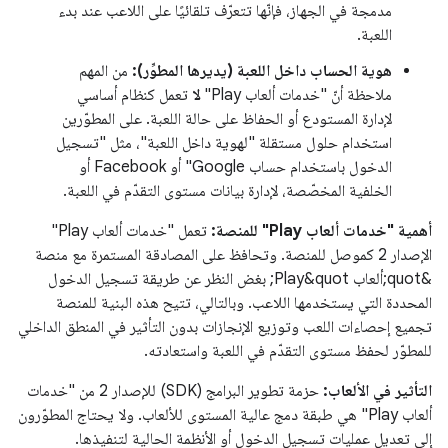
مدمجة في الجهاز، فإنّها تتعرّف تلقائيًا على اللاعب عند بدء
اللعبة.
هوية الحساب داخل اللعبة (يديرها المطوِّر):
من المهم
ملاحظة أنّ "خدمات ألعاب Play"
لا
تعمل كنظام أساسي
لإدارة المستودع أو الحفاظ على حالة اللعبة. على المطوّرين
استخدام حلول مستقلة "لهوية داخل اللعبة"، مثل "تسجيل
الدخول باستخدام حساب Google" أو Facebook أو
الخلفية المخصّصة، لإدارة بيانات مستوى التقدّم في اللعبة.
أهمية "خدمات ألعاب Play" للمنصة:
تعمل "خدمات ألعاب Play"
الإصدار 2 كموصل للمنصة. وتحافظ على المصادقة المستمرة مع منصة
&quot;ألعاب Play&quot; بغض النظر عن طريقة تسجيل الدخول
المحددة التي يستخدمها اللاعب. وبالتالي، تتيح هذه البنية للمنصة
تجميع إحصاءات اللعب وتوزيع الإنجازات بدون التأثير في المنطق الداخلي
للمطوّر لحفظ مستوى التقدّم في اللعبة واستعادته.
التأثير في الألعاب:
حزمة تطوير البرامج (SDK) للإصدار 2 من "خدمات
ألعاب Play" هي طبقة دمج عالية المستوى للألعاب. ولا يحتاج المطوّرون
إلى تعديل عمليات تسجيل الدخول أو الأنظمة الحالية لتنفيذها.