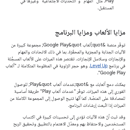
Play، مثل "المهام" و"التحديات الاجتماعية" وغيرها في
المستقبل.
مزايا الألعاب ومزايا البرنامج
توفّر منصة &quot;ألعاب Google Play&quot; مجموعة كبيرة من
الآليات الجذابة والمجزية والمحفّزة، بما في ذلك الاتحادات والمهام
والإنجازات وسلاسل الإنجازات. تقتصر هذه الميزات على الألعاب المسجَّلة
في برنامج
Level Up
، وهو حجر الزاوية في المنظومة المتكاملة لـ "ألعاب
Google Play".
يمكنك دمج ألعابك مع &quot;خدمات ألعاب Play&quot; للوصول
الفوري إلى هذه الميزات. توفّر "خدمات ألعاب Play" طريقة أساسية
للمصادقة على المنصّة، كما أنّها تتيح الوصول إلى المجموعة الكاملة من
الميزات إذا اتّبعت إرشادات البرنامج.
وقد ثبت أنّ هذه الآليات تؤدي إلى تحسينات كبيرة في اكتساب
المستخدمين والاحتفاظ بهم ومعدّل الاهتمام بالتطبيق وتحقيق الربح