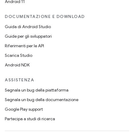
Android 11
DOCUMENTAZIONE E DOWNLOAD
Guida di Android Studio
Guide per gli sviluppatori
Riferimenti per le API
Scarica Studio
Android NDK
ASSISTENZA
Segnala un bug della piattaforma
Segnala un bug della documentazione
Google Play support
Partecipa a studi di ricerca