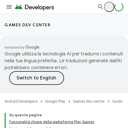
GAMES DEV CENTER
Google utilizza la tecnologia AI per tradurre i contenuti
nella tua lingua preferita. Le traduzioni generate dall'AI
potrebbero contenere errori.
Android Developers
Google Play
Games dev center
Guide
Su questa pagina
Funzionalità chiave della piattaforma Play Games