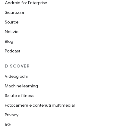
Android for Enterprise
Sicurezza
Source
Notizie
Blog
Podcast
DISCOVER
Videogiochi
Machine learning
Salute e fitness
Fotocamera e contenuti multimediali
Privacy
5G