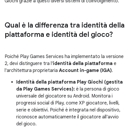
Giochi grazie a questi diversi sistemi di coinvolgimento.
Qual è la differenza tra identità della
piattaforma e identità del gioco?
Poiché Play Games Services ha implementato la versione
2, devi distinguere tra l'
identità della piattaforma
e
l'architettura proprietaria
Account in-game (IGA)
.
Identità della piattaforma Play Giochi (gestita
da Play Games Services):
è la persona di gioco
universale del giocatore su Android. Monitora i
progressi social di Play, come XP giocatore, livelli,
serie e obiettivi. Poiché è integrata nel dispositivo,
riconosce automaticamente il giocatore all'avvio
del gioco.