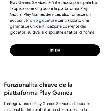
Play Games Services è l'interfaccia principale tra
l'applicazione di gioco e la piattaforma Play
Giochi. Play Games Services also fornisce un
account
Profilo giocatore
centralizzato che
garantisce un'identificazione coerente dei
giocatori su diversi dispositivi e fattori di forma.
Inizia
Funzionalità chiave della
piattaforma Play Games
L'integrazione di Play Games Services sblocca le
funzionalità della piattaforma che migliorano la