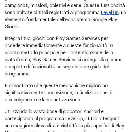
campionati, missioni, obiettivi e serie. Queste funzionalità
sono limitate ai titoli registrati al programma
Level Up
, un
elemento fondamentale dell'ecosistema Google Play
Giochi.
Integra i tuoi giochi con Play Games Services per
accedere immediatamente a queste funzionalità. In
quanto metodo principale per l'autenticazione della
piattaforma, Play Games Services si collega alla gamma
completa di funzionalità se segui le linee guida del
programma.
È dimostrato che queste meccaniche migliorano
significativamente l'acquisizione, la fidelizzazione, il
coinvolgimento e la monetizzazione.
Utilizzando la vasta base di giocatori Android e
partecipando al programma Level Up, i titoli ottengono
una maggiore rilevabilità e visibilità su più superfici di Play