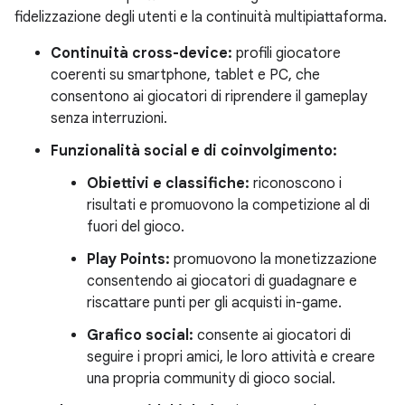
fidelizzazione degli utenti e la continuità multipiattaforma.
Continuità cross-device:
profili giocatore
coerenti su smartphone, tablet e PC, che
consentono ai giocatori di riprendere il gameplay
senza interruzioni.
Funzionalità social e di coinvolgimento:
Obiettivi e classifiche:
riconoscono i
risultati e promuovono la competizione al di
fuori del gioco.
Play Points:
promuovono la monetizzazione
consentendo ai giocatori di guadagnare e
riscattare punti per gli acquisti in-game.
Grafico social:
consente ai giocatori di
seguire i propri amici, le loro attività e creare
una propria community di gioco social.