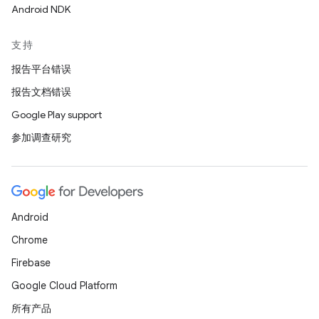
Android NDK
支持
报告平台错误
报告文档错误
Google Play support
参加调查研究
Android
Chrome
Firebase
Google Cloud Platform
所有产品