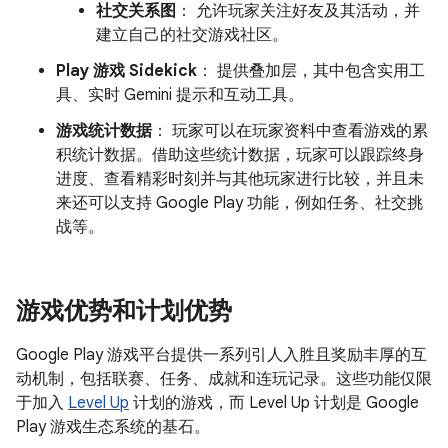
社交关系图
： 允许玩家关注好友及其活动，并
建立自己的社交游戏社区。
Play 游戏 Sidekick
： 提供叠加层，其中包含实用工
具、实时 Gemini 提示和互动工具。
游戏统计数据
： 玩家可以在玩家资料中查看游戏的累
积统计数据。借助这些统计数据，玩家可以跟踪终身
进度、查看精彩时刻并与其他玩家进行比较，并且未
来还可以支持 Google Play 功能，例如任务、社交挑
战等。
游戏优势和计划优势
Google Play 游戏平台提供一系列引人入胜且奖励丰厚的互
动机制，包括联赛、任务、成就和连玩记录。这些功能仅限
于加入
Level Up
计划的游戏，而 Level Up 计划是 Google
Play 游戏生态系统的基石。