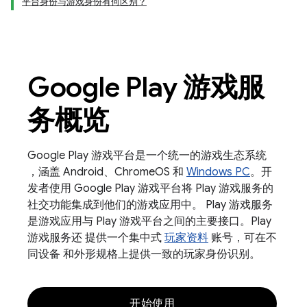
平台身份与游戏身份有何区别？
Google Play 游戏服
务概览
Google Play 游戏平台是一个统一的游戏生态系统
，涵盖 Android、ChromeOS 和
Windows PC
。开
发者使用 Google Play 游戏平台将 Play 游戏服务的
社交功能集成到他们的游戏应用中。 Play 游戏服务
是游戏应用与 Play 游戏平台之间的主要接口。Play
游戏服务还 提供一个集中式
玩家资料
账号，可在不
同设备 和外形规格上提供一致的玩家身份识别。
开始使用