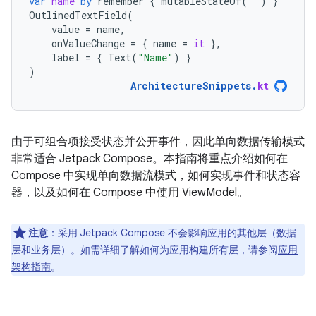
var
name
by
remember
{
mutableStateOf
(
""
)
}
OutlinedTextField
(
value
=
name
,
onValueChange
=
{
name
=
it
},
label
=
{
Text
(
"Name"
)
}
)
ArchitectureSnippets
.
kt
由于可组合项接受状态并公开事件，因此单向数据传输模式
非常适合 Jetpack Compose。本指南将重点介绍如何在
Compose 中实现单向数据流模式，如何实现事件和状态容
器，以及如何在 Compose 中使用 ViewModel。
注意
：
采用 Jetpack Compose 不会影响应用的其他层（数据
层和业务层）。如需详细了解如何为应用构建所有层，请参阅
应用
架构指南
。