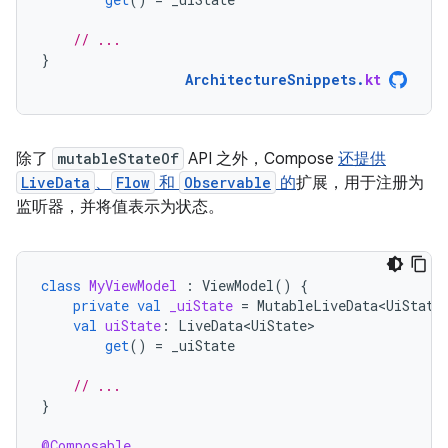
// ...
}
ArchitectureSnippets
.
kt
除了
mutableStateOf
API 之外，Compose
还提供
LiveData
、
Flow
和
Observable
的
扩展，用于注册为
监听器，并将值表示为状态。
class
MyViewModel
:
ViewModel
()
{
private
val
_uiState
=
MutableLiveData<UiState
val
uiState
:
LiveData<UiState>
get
()
=
_uiState
// ...
}
@Composable