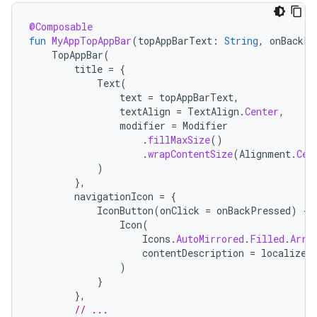
@Composable
fun
MyAppTopAppBar
(
topAppBarText
:
String
,
onBackPr
TopAppBar
(
title
=
{
Text
(
text
=
topAppBarText
,
textAlign
=
TextAlign
.
Center
,
modifier
=
Modifier
.
fillMaxSize
()
.
wrapContentSize
(
Alignment
.
Cen
)
},
navigationIcon
=
{
IconButton
(
onClick
=
onBackPressed
)
{
Icon
(
Icons
.
AutoMirrored
.
Filled
.
Arro
contentDescription
=
localized
)
}
},
// ...