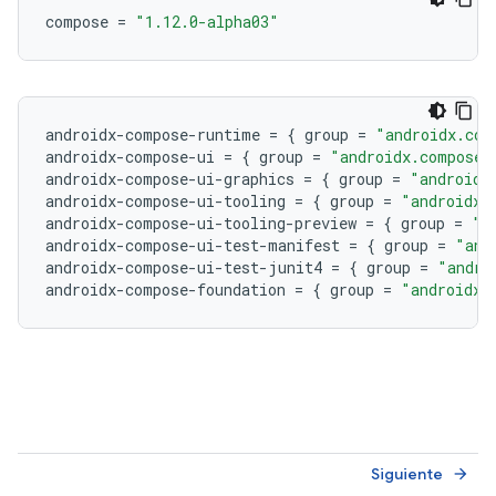
compose
=
"1.12.0-alpha03"
androidx
-
compose
-
runtime
=
{
group
=
"androidx.com
androidx
-
compose
-
ui
=
{
group
=
"androidx.compose.
androidx
-
compose
-
ui
-
graphics
=
{
group
=
"androidx
androidx
-
compose
-
ui
-
tooling
=
{
group
=
"androidx.
androidx
-
compose
-
ui
-
tooling
-
preview
=
{
group
=
"a
androidx
-
compose
-
ui
-
test
-
manifest
=
{
group
=
"and
androidx
-
compose
-
ui
-
test
-
junit4
=
{
group
=
"andro
androidx
-
compose
-
foundation
=
{
group
=
"androidx.
Siguiente
arrow_forward