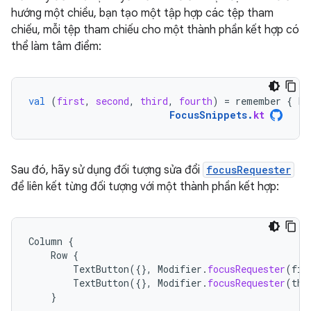
hướng một chiều, bạn tạo một tập hợp các tệp tham
chiếu, mỗi tệp tham chiếu cho một thành phần kết hợp có
thể làm tâm điểm:
val
(
first
,
second
,
third
,
fourth
)
=
remember
{
Fo
FocusSnippets
.
kt
Sau đó, hãy sử dụng đối tượng sửa đổi
focusRequester
để liên kết từng đối tượng với một thành phần kết hợp:
Column
{
Row
{
TextButton
({},
Modifier
.
focusRequester
(
fir
TextButton
({},
Modifier
.
focusRequester
(
thi
}