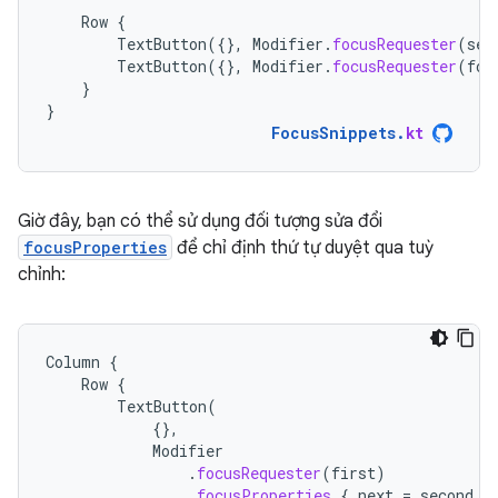
Row
{
TextButton
({},
Modifier
.
focusRequester
(
sec
TextButton
({},
Modifier
.
focusRequester
(
fou
}
}
FocusSnippets
.
kt
Giờ đây, bạn có thể sử dụng đối tượng sửa đổi
focusProperties
để chỉ định thứ tự duyệt qua tuỳ
chỉnh:
Column
{
Row
{
TextButton
(
{},
Modifier
.
focusRequester
(
first
)
.
focusProperties
{
next
=
second
}