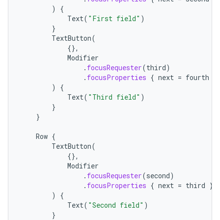
)
{
Text
(
"First field"
)
}
TextButton
(
{},
Modifier
.
focusRequester
(
third
)
.
focusProperties
{
next
=
fourth
}
)
{
Text
(
"Third field"
)
}
}
Row
{
TextButton
(
{},
Modifier
.
focusRequester
(
second
)
.
focusProperties
{
next
=
third
}
)
{
Text
(
"Second field"
)
}