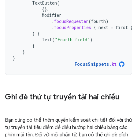
TextButton
(
{},
Modifier
.
focusRequester
(
fourth
)
.
focusProperties
{
next
=
first
}
)
{
Text
(
"Fourth field"
)
}
}
}
FocusSnippets
.
kt
Ghi đè thứ tự truyền tải hai chiều
Bạn cũng có thể thêm quyền kiểm soát chi tiết đối với thứ
tự truyền tải tiêu điểm để điều hướng hai chiều bằng các
phím mũi tên. Đối với mỗi phần tử, bạn có thể ghi đè đích