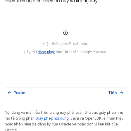
khiển trên bộ điều khiển có dây và không dây.
Hiện không có đề xuất nào.
Hãy thử
đăng nhập
vào Tài khoản Google của bạn.
Trước
Tiếp
arrow_back
arrow_forward
Nội dung và mã mẫu trên trang này phải tuân thủ các giấy phép như
mô tả trong phần
Giấy phép nội dung
. Java và OpenJDK là nhãn hiệu
hoặc nhãn hiệu đã đăng ký của Oracle và/hoặc đơn vị liên kết của
Oracle.