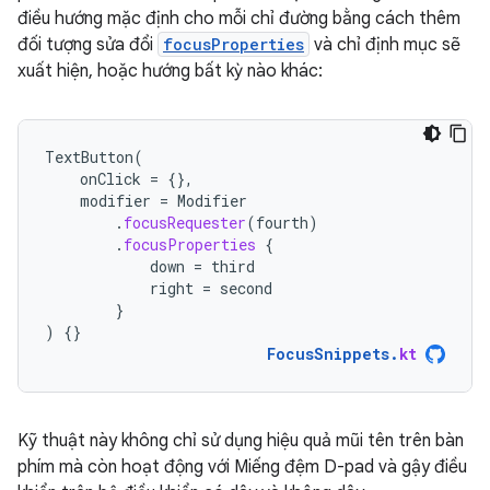
điều hướng mặc định cho mỗi chỉ đường bằng cách thêm
đối tượng sửa đổi
focusProperties
và chỉ định mục sẽ
xuất hiện, hoặc hướng bất kỳ nào khác:
TextButton
(
onClick
=
{},
modifier
=
Modifier
.
focusRequester
(
fourth
)
.
focusProperties
{
down
=
third
right
=
second
}
)
{}
FocusSnippets
.
kt
Kỹ thuật này không chỉ sử dụng hiệu quả mũi tên trên bàn
phím mà còn hoạt động với Miếng đệm D-pad và gậy điều