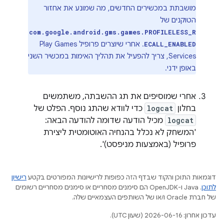
מושבתת במכשירים החדשים, מה שמונע את אחזור
הטוקנים של
com.google.android.gms.games.PROFILELESS_R
. אחרי שיוצרים פרופיל Play Games
ECALL_ENABLED
Services, צריך להפעיל את תהליך האימות במכשיר השני
באופן ידני.
אחרי שמוסיפים את תג ההשבתה, משתמשים
בחלון
logcat
כדי לוודא שהתג נוסף. הפלט של
logcat
מכיל הודעה שדומה להודעה הבאה:
'המשחק לא נכלל בהנחיה האוטומטית ליצירת
פרופיל (באמצעות מניפסט)'.
דוגמאות התוכן והקוד שבדף הזה כפופות לרישיונות המפורטים בקטע
רישיון
לתוכן
.‏ Java ו-OpenJDK הם סימנים מסחריים או סימנים מסחריים רשומים
של חברת Oracle ו/או של השותפים העצמאיים שלה.
עדכון אחרון: 2026-06-16 (שעון UTC).