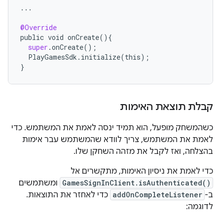
...
@Override
public
void
onCreate
(){
super
.
onCreate
();
PlayGamesSdk
.
initialize
(
this
);
}
קבלת תוצאת האימות
כשהמשחק מופעל, הוא תמיד ינסה לאמת את המשתמש. כדי
לאמת את המשתמש, צריך לוודא שהמשתמש עבר אימות
בהצלחה, ואז לקבל את מזהה השחקן שלו.
כדי לאמת את ניסיון האימות, מתקשרים אל
GamesSignInClient.isAuthenticated()
ומשתמשים
ב-
addOnCompleteListener
כדי לאחזר את התוצאות.
לדוגמה: