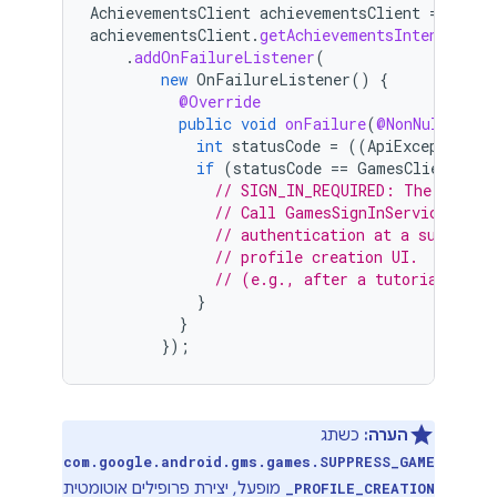
AchievementsClient
achievementsClient
=
PlayG
achievementsClient
.
getAchievementsIntent
()
.
addOnFailureListener
(
new
OnFailureListener
()
{
@Override
public
void
onFailure
(
@NonNull
Exce
int
statusCode
=
((
ApiException
)
if
(
statusCode
==
GamesClientStat
// SIGN_IN_REQUIRED: The user n
// Call GamesSignInService.sign
// authentication at a suitable
// profile creation UI.
// (e.g., after a tutorial). Us
}
}
});
הערה:
כשתג
com.google.android.gms.games.SUPPRESS_GAME
מופעל, יצירת פרופילים אוטומטית
_PROFILE_CREATION