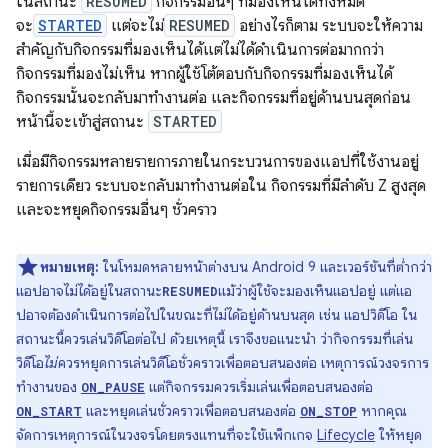
ในสถานะ
RESUMED
กิจกรรมอื่นๆ ที่มองเห็นได้ทั้งหมด
จะ
STARTED
แต่จะไม่
RESUMED
อย่างไรก็ตาม ระบบจะให้ความ
สำคัญกับกิจกรรมที่มองเห็นได้แต่ไม่ได้ดำเนินการต่อมากกว่า
กิจกรรมที่มองไม่เห็น หากผู้ใช้โต้ตอบกับกิจกรรมที่มองเห็นได้
กิจกรรมนั้นจะกลับมาทำงานต่อ และกิจกรรมที่อยู่ด้านบนสุดก่อน
หน้านี้จะเข้าสู่สถานะ
STARTED
เมื่อมีกิจกรรมหลายรายการภายในกระบวนการของแอปที่ใช้งานอยู่
รายการเดียว ระบบจะกลับมาทำงานต่อใน กิจกรรมที่มีลำดับ Z สูงสุด
และจะหยุดกิจกรรมอื่นๆ ชั่วคราว
หมายเหตุ:
ในโหมดหลายหน้าต่างบน Android 9 และเวอร์ชันที่ต่ำกว่า
แอปอาจไม่ได้อยู่ในสถานะ
แม้ว่าผู้ใช้จะมองเห็นแอปอยู่ แต่แอ
RESUMED
ปอาจต้องดำเนินการต่อไปในขณะที่ไม่ได้อยู่ด้านบนสุด เช่น แอปวิดีโอ ใน
สถานะนี้ควรเล่นวิดีโอต่อไป ด้วยเหตุนี้ เราจึงขอแนะนำ ว่ากิจกรรมที่เล่น
วิดีโอ
ไม่
ควรหยุดการเล่นวิดีโอชั่วคราวเพื่อตอบสนองต่อ เหตุการณ์วงจรการ
ทำงานของ
แต่กิจกรรมควรเริ่มเล่นเพื่อตอบสนองต่อ
ON_PAUSE
และหยุดเล่นชั่วคราวเพื่อตอบสนองต่อ
หากคุณ
ON_START
ON_STOP
จัดการเหตุการณ์ในวงจรโดยตรงแทนที่จะใช้แพ็กเกจ
Lifecycle
ให้หยุด