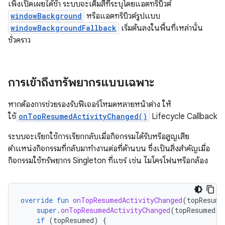
เพิ่งเปิดเผยได้ช้า ระบบจะเติมสีที่ระบุโดยแอตทริบิวต์
windowBackground
หรือแอตทริบิวต์รูปแบบ
windowBackgroundFallback
เริ่มต้นลงในพื้นที่เหล่านั้น
ชั่วคราว
การเข้าถึงทรัพยากรแบบเฉพาะ
หากต้องการช่วยรองรับฟีเจอร์โหมดหลายหน้าต่าง ให้
ใช้
onTopResumedActivityChanged()
Lifecycle Callback
ระบบจะเรียกใช้การเรียกกลับเมื่อกิจกรรมได้รับหรือสูญเสีย
ตำแหน่งกิจกรรมที่กลับมาทำงานต่อที่ด้านบน ซึ่งเป็นสิ่งสำคัญเมื่อ
กิจกรรมใช้ทรัพยากร Singleton ที่แชร์ เช่น ไมโครโฟนหรือกล้อง
override
fun
onTopResumedActivityChanged
(
topResume
super
.
onTopResumedActivityChanged
(
topResumed
)
if
(
topResumed
)
{