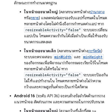
ลักษณะการทำงานมาตรฐาน
ในหน้าจอขนาดใหญ่
(คลาสขนาดหน้าต่าง
ปานกลาง
หรือ
ขยาย
) แพลตฟอร์มจะรองรับแอปทั้งหมดในโหมด
หลายหน้าต่างโดยไม่คำนึงถึงการกำหนดค่าแอป หาก
resizeableActivity="false"
ระบบจะเปลี่ยน
แอปเป็น โหมดความเข้ากันได้เมื่อจำเป็นเพื่อให้รองรับ
ขนาดการแสดงผล
ในหน้าจอขนาดเล็ก
(คลาสขนาดหน้าต่าง
กะทัดรัด
)
ระบบจะตรวจสอบ
minWidth
และ
minHeight
ของกิจกรรมเพื่อพิจารณาว่ากิจกรรมจะเรียกใช้ในโหมด
หลายหน้าต่างได้หรือไม่ หาก
resizeableActivity="false"
ระบบจะป้องกัน
ไม่ให้แอปทำงานใน โหมดหลายหน้าต่างไม่ว่าความ
กว้างและความสูงขั้นต่ำจะเป็นเท่าใดก็ตาม
Android 16
(ระดับ API 36) จะลบล้างข้อจำกัดด้านการวาง
แนวหน้าจอ สัดส่วนภาพ และความสามารถในการปรับขนาด
ในหน้าจอขนาดใหญ่
(ความกว้างที่เล็กที่สุด >=