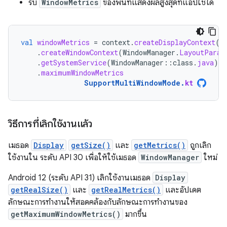
รับ
WindowMetrics
ของพื้นที่แสดงผลสูงสุดที่แอปใช้ได้
val
windowMetrics
=
context
.
createDisplayContext
(
d
.
createWindowContext
(
WindowManager
.
LayoutParam
.
getSystemService
(
WindowManager
::
class
.
java
)
.
maximumWindowMetrics
SupportMultiWindowMode
.
kt
วิธีการที่เลิกใช้งานแล้ว
เมธอด
Display
getSize()
และ
getMetrics()
ถูกเลิก
ใช้งานใน ระดับ API 30 เพื่อให้ใช้เมธอด
WindowManager
ใหม่
Android 12 (ระดับ API 31) เลิกใช้งานเมธอด
Display
getRealSize()
และ
getRealMetrics()
และอัปเดต
ลักษณะการทำงานให้สอดคล้องกับลักษณะการทำงานของ
getMaximumWindowMetrics()
มากขึ้น