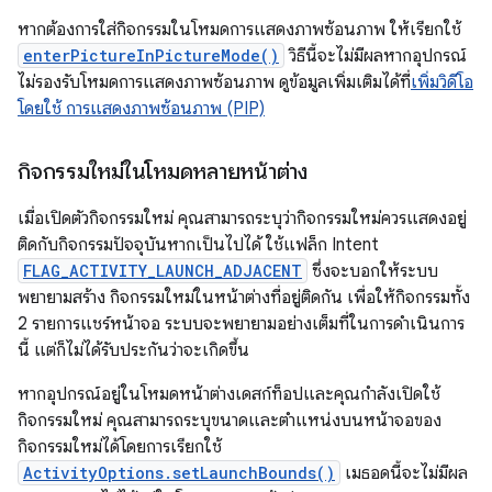
หากต้องการใส่กิจกรรมในโหมดการแสดงภาพซ้อนภาพ ให้เรียกใช้
enterPictureInPictureMode()
วิธีนี้จะไม่มีผลหากอุปกรณ์
ไม่รองรับโหมดการแสดงภาพซ้อนภาพ ดูข้อมูลเพิ่มเติมได้ที่
เพิ่มวิดีโอ
โดยใช้ การแสดงภาพซ้อนภาพ (PIP)
กิจกรรมใหม่ในโหมดหลายหน้าต่าง
เมื่อเปิดตัวกิจกรรมใหม่ คุณสามารถระบุว่ากิจกรรมใหม่ควรแสดงอยู่
ติดกับกิจกรรมปัจจุบันหากเป็นไปได้ ใช้แฟล็ก Intent
FLAG_ACTIVITY_LAUNCH_ADJACENT
ซึ่งจะบอกให้ระบบ
พยายามสร้าง กิจกรรมใหม่ในหน้าต่างที่อยู่ติดกัน เพื่อให้กิจกรรมทั้ง
2 รายการแชร์หน้าจอ ระบบจะพยายามอย่างเต็มที่ในการดำเนินการ
นี้ แต่ก็ไม่ได้รับประกันว่าจะเกิดขึ้น
หากอุปกรณ์อยู่ในโหมดหน้าต่างเดสก์ท็อปและคุณกำลังเปิดใช้
กิจกรรมใหม่ คุณสามารถระบุขนาดและตำแหน่งบนหน้าจอของ
กิจกรรมใหม่ได้โดยการเรียกใช้
ActivityOptions.setLaunchBounds()
เมธอดนี้จะไม่มีผล