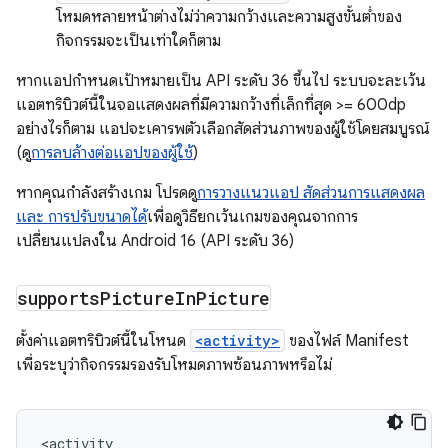
โหมดหลายหน้าต่างไม่ว่าความกว้างและความสูงขั้นต่ำของ
กิจกรรมจะเป็นเท่าใดก็ตาม
หากแอปกำหนดเป้าหมายเป็น API ระดับ 36 ขึ้นไป ระบบจะละเว้น
แอตทริบิวต์นี้ในจอแสดงผลที่มีความกว้างที่เล็กที่สุด >= 600dp
อย่างไรก็ตาม แอปจะเคารพตัวเลือกสัดส่วนภาพของผู้ใช้โดยสมบูรณ์
(ดู
การลบล้างต่อแอปของผู้ใช้
)
หากคุณกำลังสร้างเกม โปรดดู
การวางแนวแอป สัดส่วนการแสดงผล
และ การปรับขนาดได้
เพื่อดูวิธียกเว้นเกมของคุณจากการ
เปลี่ยนแปลงใน Android 16 (API ระดับ 36)
supports
Picture
In
Picture
ตั้งค่าแอตทริบิวต์นี้ในโหนด
<activity>
ของไฟล์ Manifest
เพื่อระบุว่ากิจกรรมรองรับโหมดภาพซ้อนภาพหรือไม่