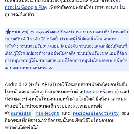
เปลี่ยนแปลงนี้ทำให้แอปของคุณใช้งานไม่ได้ คุณสามารถใช้
ตัว
กรองใน Google Play
เพื่อจำกัดความพร้อมให้บริการของแอปใน
อุปกรณ์ดังกล่าว
หมายเหตุ:
หากคุณสร้างแอปที่รองรับหลายการวางแนวซึ่งกำหนดเป้า
หมายเป็น API ระดับ 23 หรือต่ำกว่า และผู้ใช้ใช้แอปในโหมดหลาย
หน้าต่าง ระบบจะปรับขนาดแอป โดยบังคับ ระบบจะแสดงกล่องโต้ตอบที่
เตือนผู้ใช้ว่าแอปอาจทำงาน อย่างไม่คาดคิด ระบบ
ไม่
ปรับขนาดแอปที่ล็อก
การหมุน หากผู้ใช้พยายามเปิดแอปที่ล็อกการหมุนในโหมดหลายหน้าต่าง
แอปจะครอบครองทั้งหน้าจอ
Android 12 (ระดับ API 31) จะใช้โหมดหลายหน้าต่างโดยค่าเริ่มต้น
ในหน้าจอขนาดใหญ่ (คลาสขนาดหน้าต่าง
ปานกลาง
หรือ
ขยาย
) แอป
ทั้งหมดจะทำงานในโหมดหลายหน้าต่าง โดยไม่คำนึงถึงการกำหนด
ค่าแอป ในหน้าจอขนาดเล็ก ระบบจะตรวจสอบการตั้ง
ค่า
minWidth
minHeight
และ
resizeableActivity
ของ
กิจกรรมเพื่อพิจารณาว่ากิจกรรมนั้นจะเรียกใช้ในโหมดหลาย
หน้าต่างได้หรือไม่