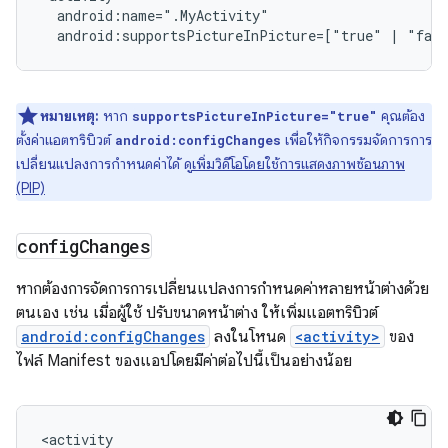
android:supportsPictureInPicture=["true"
|
"fal
หมายเหตุ:
หาก
คุณต้อง
supportsPictureInPicture="true"
ตั้งค่าแอตทริบิวต์
เพื่อให้กิจกรรมจัดการการ
android:configChanges
เปลี่ยนแปลงการกำหนดค่าได้ ดู
เพิ่มวิดีโอโดยใช้การแสดงภาพซ้อนภาพ
(PIP)
config
Changes
หากต้องการจัดการการเปลี่ยนแปลงการกำหนดค่าหลายหน้าต่างด้วย
ตนเอง เช่น เมื่อผู้ใช้ ปรับขนาดหน้าต่าง ให้เพิ่มแอตทริบิวต์
android:configChanges
ลงในโหนด
<activity>
ของ
ไฟล์ Manifest ของแอปโดยมีค่าต่อไปนี้เป็นอย่างน้อย