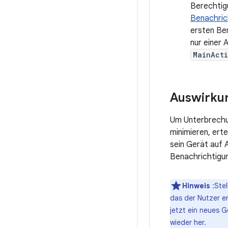
Berechtigu
Benachric
ersten Ben
nur einer 
MainActi
Auswirku
Um Unterbrechu
minimieren, ert
sein Gerät auf 
Benachrichtigun
Hinweis
:Stel
das der Nutzer e
jetzt ein neues G
wieder her.