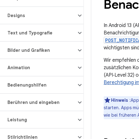
Benac
Designs
In Android 13 (A
Benachrichtigun
Text und Typografie
POST_NOTIFIC
wichtigsten sind
Bilder und Grafiken
Wir empfehlen d
zusätzlichen Kon
Animation
(API‑Level 32) o
Berechtigung im
Bedienungshilfen
Hinweis
:App
Berühren und eingeben
starten. Apps mü
wie bei früheren 
Leistung
Stilrichtlinien