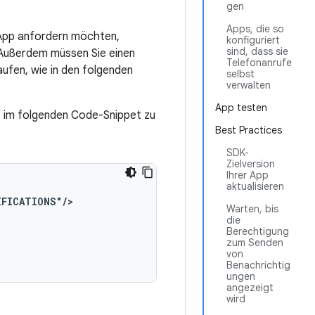
gen
Apps, die so
 App anfordern möchten,
konfiguriert
sind, dass sie
. Außerdem müssen Sie einen
Telefonanrufe
ufen, wie in den folgenden
selbst
verwalten
App testen
t im folgenden Code-Snippet zu
Best Practices
SDK-
Zielversion
Ihrer App
aktualisieren
IFICATIONS"/>
Warten, bis
die
Berechtigung
zum Senden
von
Benachrichtig
ungen
angezeigt
wird