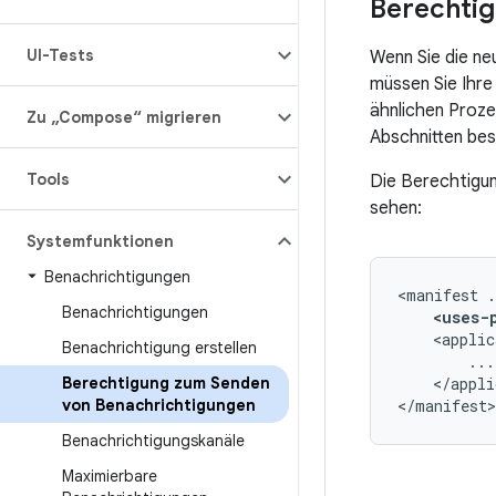
Berechtig
UI-Tests
Wenn Sie die n
müssen Sie Ihre
ähnlichen Proz
Zu „Compose“ migrieren
Abschnitten bes
Tools
Die Berechtigun
sehen:
Systemfunktionen
Benachrichtigungen
<manifest
Benachrichtigungen
<uses-
<applic
Benachrichtigung erstellen
Berechtigung zum Senden
</appli
von Benachrichtigungen
</manifest>
Benachrichtigungskanäle
Maximierbare