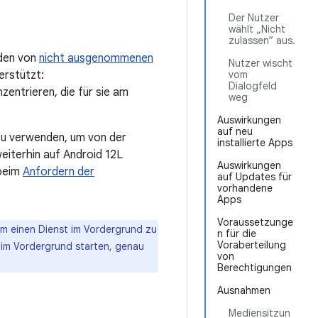
Der Nutzer
wählt „Nicht
zulassen“ aus.
den von
nicht ausgenommenen
Nutzer wischt
erstützt:
vom
Dialogfeld
zentrieren, die für sie am
weg
Auswirkungen
auf neu
 zu verwenden, um von der
installierte Apps
weiterhin auf Android 12L
Auswirkungen
 beim
Anfordern der
auf Updates für
vorhandene
Apps
Voraussetzunge
um einen Dienst im Vordergrund zu
n für die
Voraberteilung
 im Vordergrund starten, genau
von
Berechtigungen
Ausnahmen
Mediensitzun