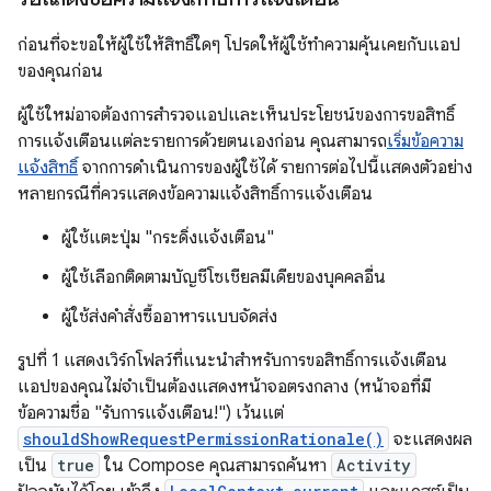
ก่อนที่จะขอให้ผู้ใช้ให้สิทธิ์ใดๆ โปรดให้ผู้ใช้ทำความคุ้นเคยกับแอป
ของคุณก่อน
ผู้ใช้ใหม่อาจต้องการสำรวจแอปและเห็นประโยชน์ของการขอสิทธิ์
การแจ้งเตือนแต่ละรายการด้วยตนเองก่อน คุณสามารถ
เริ่มข้อความ
แจ้งสิทธิ์
จากการดำเนินการของผู้ใช้ได้ รายการต่อไปนี้แสดงตัวอย่าง
หลายกรณีที่ควรแสดงข้อความแจ้งสิทธิ์การแจ้งเตือน
ผู้ใช้แตะปุ่ม "กระดิ่งแจ้งเตือน"
ผู้ใช้เลือกติดตามบัญชีโซเชียลมีเดียของบุคคลอื่น
ผู้ใช้ส่งคำสั่งซื้ออาหารแบบจัดส่ง
รูปที่ 1 แสดงเวิร์กโฟลว์ที่แนะนำสำหรับการขอสิทธิ์การแจ้งเตือน
แอปของคุณไม่จำเป็นต้องแสดงหน้าจอตรงกลาง (หน้าจอที่มี
ข้อความชื่อ "รับการแจ้งเตือน!") เว้นแต่
shouldShowRequestPermissionRationale()
จะแสดงผล
เป็น
true
ใน Compose คุณสามารถค้นหา
Activity