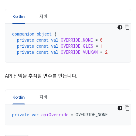
Kotlin
자바
companion
object
{
private
const
val
OVERRIDE_NONE
=
0
private
const
val
OVERRIDE_GLES
=
1
private
const
val
OVERRIDE_VULKAN
=
2
API 선택을 추적할 변수를 만듭니다.
Kotlin
자바
private
var
apiOverride
=
OVERRIDE_NONE