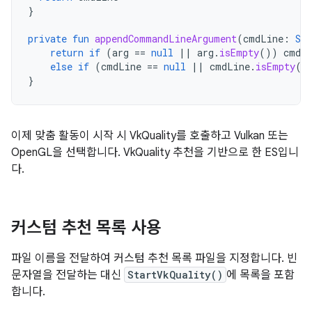
}
private
fun
appendCommandLineArgument
(
cmdLine
:
Str
return
if
(
arg
==
null
||
arg
.
isEmpty
())
cmdL
else
if
(
cmdLine
==
null
||
cmdLine
.
isEmpty
()
}
이제 맞춤 활동이 시작 시 VkQuality를 호출하고 Vulkan 또는
OpenGL을 선택합니다. VkQuality 추천을 기반으로 한 ES입니
다.
커스텀 추천 목록 사용
파일 이름을 전달하여 커스텀 추천 목록 파일을 지정합니다. 빈
문자열을 전달하는 대신
StartVkQuality()
에 목록을 포함
합니다.