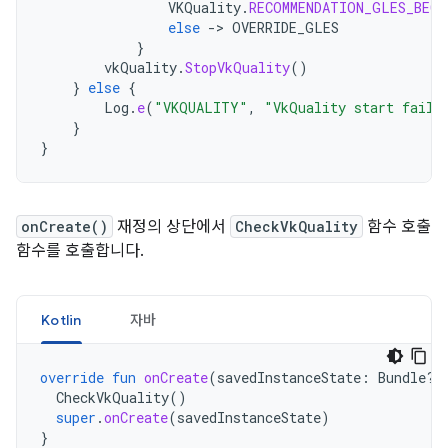
VKQuality
.
RECOMMENDATION_GLES_BECA
else
->
OVERRIDE_GLES
}
vkQuality
.
StopVkQuality
()
}
else
{
Log
.
e
(
"VKQUALITY"
,
"VkQuality start faile
}
}
onCreate()
재정의 상단에서
CheckVkQuality
함수 호출
함수를 호출합니다.
Kotlin
자바
override
fun
onCreate
(
savedInstanceState
:
Bundle?)
CheckVkQuality
()
super
.
onCreate
(
savedInstanceState
)
}