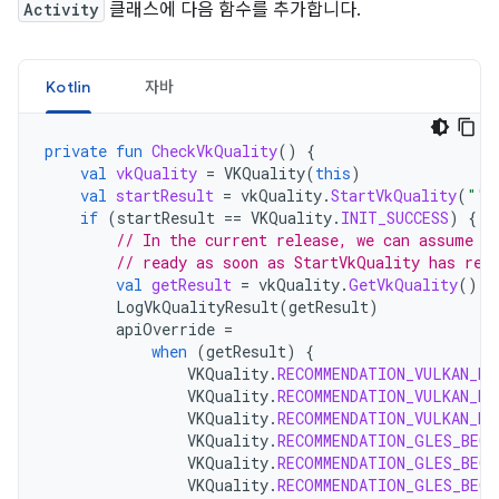
Activity
클래스에 다음 함수를 추가합니다.
Kotlin
자바
private
fun
CheckVkQuality
()
{
val
vkQuality
=
VKQuality
(
this
)
val
startResult
=
vkQuality
.
StartVkQuality
(
""
)
if
(
startResult
==
VKQuality
.
INIT_SUCCESS
)
{
// In the current release, we can assume G
// ready as soon as StartVkQuality has ret
val
getResult
=
vkQuality
.
GetVkQuality
()
LogVkQualityResult
(
getResult
)
apiOverride
=
when
(
getResult
)
{
VKQuality
.
RECOMMENDATION_VULKAN_BE
VKQuality
.
RECOMMENDATION_VULKAN_BE
VKQuality
.
RECOMMENDATION_VULKAN_BE
VKQuality
.
RECOMMENDATION_GLES_BECA
VKQuality
.
RECOMMENDATION_GLES_BECA
VKQuality
.
RECOMMENDATION_GLES_BECA