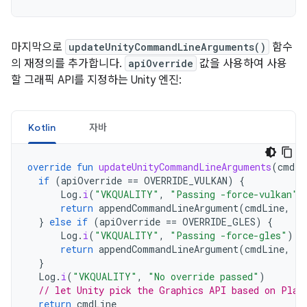
마지막으로
updateUnityCommandLineArguments()
함수
의 재정의를 추가합니다.
apiOverride
값을 사용하여 사용
할 그래픽 API를 지정하는 Unity 엔진:
Kotlin
자바
override
fun
updateUnityCommandLineArguments
(
cmdLi
if
(
apiOverride
==
OVERRIDE_VULKAN
)
{
Log
.
i
(
"VKQUALITY"
,
"Passing -force-vulkan"
)
return
appendCommandLineArgument
(
cmdLine
,
"-
}
else
if
(
apiOverride
==
OVERRIDE_GLES
)
{
Log
.
i
(
"VKQUALITY"
,
"Passing -force-gles"
)
return
appendCommandLineArgument
(
cmdLine
,
"-
}
Log
.
i
(
"VKQUALITY"
,
"No override passed"
)
// let Unity pick the Graphics API based on Play
return
cmdLine