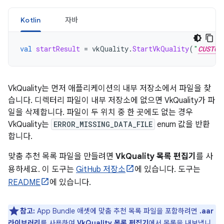
Kotlin
자바
val
startResult
=
vkQuality
.
StartVkQuality
(
"
CUSTOM
VkQuality는 먼저 애플리케이션의 내부 저장소에서 파일을 찾
습니다. 디렉터리 파일이 내부 저장소에 없으면 VkQuality가 파
일을 삭제합니다. 파일이 두 위치 중 한 곳에도 없는 경우
VkQuality는
ERROR_MISSING_DATA_FILE
enum 값을 반환
합니다.
맞춤 추천 목록 파일을 만들려면
VkQuality 목록 편집기
를 사
용하세요. 이 도구는
GitHub 저장소
에 있습니다. 도구는
README
에 있습니다.
참고:
App Bundle 애셋에 맞춤 추천 목록 파일을 포함하려면
.aar
라이브러리
를 사용하여
VkQuality 목록 편집기
에서 목록을 내보냅니