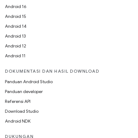
Android 16
Android 15
Android 14
Android 13
Android 12
Android 11
DOKUMENTASI DAN HASIL DOWNLOAD
Panduan Android Studio
Panduan developer
Referensi API
Download Studio
Android NDK
DUKUNGAN