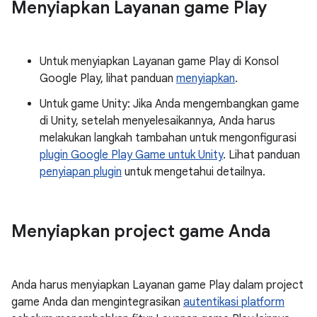
Menyiapkan Layanan game Play
Untuk menyiapkan Layanan game Play di Konsol
Google Play, lihat panduan
menyiapkan
.
Untuk game Unity: Jika Anda mengembangkan game
di Unity, setelah menyelesaikannya, Anda harus
melakukan langkah tambahan untuk mengonfigurasi
plugin Google Play Game untuk Unity
. Lihat panduan
penyiapan plugin
untuk mengetahui detailnya.
Menyiapkan project game Anda
Anda harus menyiapkan Layanan game Play dalam project
game Anda dan mengintegrasikan
autentikasi platform