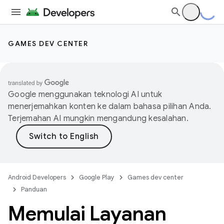
GAMES DEV CENTER
Google menggunakan teknologi AI untuk
menerjemahkan konten ke dalam bahasa pilihan Anda.
Terjemahan AI mungkin mengandung kesalahan.
Android Developers
Google Play
Games dev center
Panduan
Memulai Layanan