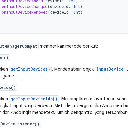
onInputDeviceAdded
(
deviceId
:
Int
)
onInputDeviceChanged
(
deviceId
:
Int
)
onInputDeviceRemoved
(
deviceId
:
Int
)
utManagerCompat
memberikan metode berikut:
ce()
nkan
getInputDevice()
. Mendapatkan objek
InputDevice
y
l game.
ceIds()
nkan
getInputDeviceIds()
. Menampilkan array integer, yan
angkat input yang berbeda. Metode ini berguna jika Anda mem
er dan Anda ingin mendeteksi jumlah pengontrol yang tersambun
tDeviceListener()