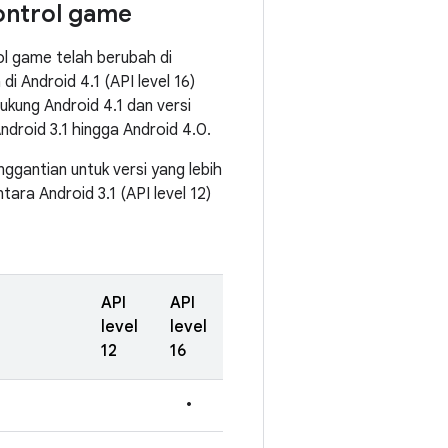
ontrol game
l game telah berubah di
di Android 4.1 (API level 16)
ukung Android 4.1 dan versi
droid 3.1 hingga Android 4.0.
antian untuk versi yang lebih
ra Android 3.1 (API level 12)
API
API
level
level
12
16
•