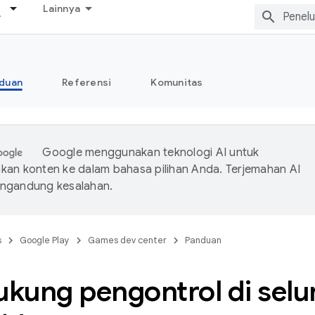
Lainnya
duan
Referensi
Komunitas
Google menggunakan teknologi AI untuk
an konten ke dalam bahasa pilihan Anda. Terjemahan AI
ngandung kesalahan.
s
Google Play
Games dev center
Panduan
kung pengontrol di selur