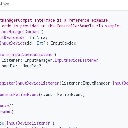
Java
tManagerCompat interface is a reference example.
 code is provided in the ControllerSample.zip sample.
nputManagerCompat
{
utDeviceIds
:
IntArray
InputDevice
(
id
:
Int
):
InputDevice
isterInputDeviceListener
(
listener
:
InputManager
.
InputDeviceListener
,
handler
:
Handler?
egisterInputDeviceListener
(
listener
:
InputManager
.
InputD
enericMotionEvent
(
event
:
MotionEvent
)
ause
()
esume
()
ce
InputDeviceListener
{