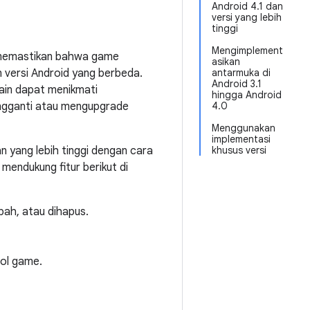
Android 4.1 dan
versi yang lebih
tinggi
Mengimplement
 memastikan bahwa game
asikan
 versi Android yang berbeda.
antarmuka di
Android 3.1
ain dapat menikmati
hingga Android
ngganti atau mengupgrade
4.0
Menggunakan
implementasi
n yang lebih tinggi dengan cara
khusus versi
endukung fitur berikut di
ah, atau dihapus.
rol game.