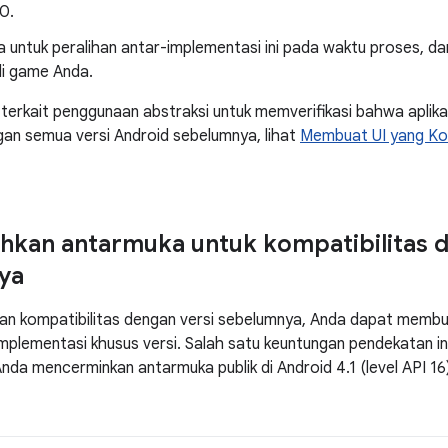
0.
a untuk peralihan antar-implementasi ini pada waktu proses, d
di game Anda.
 terkait penggunaan abstraksi untuk memverifikasi bahwa aplik
an semua versi Android sebelumnya, lihat
Membuat UI yang Ko
an antarmuka untuk kompatibilitas d
ya
an kompatibilitas dengan versi sebelumnya, Anda dapat membu
lementasi khusus versi. Salah satu keuntungan pendekatan ini
da mencerminkan antarmuka publik di Android 4.1 (level API 1