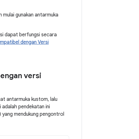
an mulai gunakan antarmuka
asi dapat berfungsi secara
mpatibel dengan Versi
engan versi
at antarmuka kustom, lalu
 adalah pendekatan ini
6) yang mendukung pengontrol