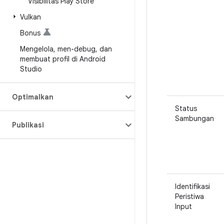
Visibilitas Play Store
Vulkan
Bonus
Mengelola
,
men-debug
,
dan
membuat profil di Android
Studio
Optimalkan
Status
Sambungan
Publikasi
Identifikasi
Peristiwa
Input