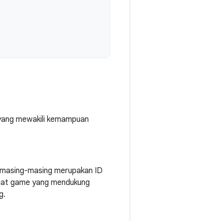
ang mewakili kemampuan
g masing-masing merupakan ID
buat game yang mendukung
g.