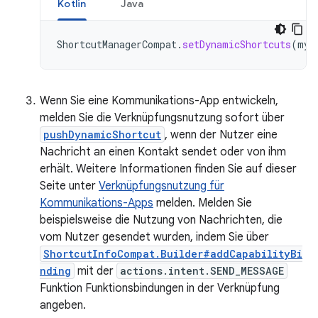
Kotlin
Java
ShortcutManagerCompat
.
setDynamicShortcuts
(
myC
Wenn Sie eine Kommunikations-App entwickeln,
melden Sie die Verknüpfungsnutzung sofort über
pushDynamicShortcut
, wenn der Nutzer eine
Nachricht an einen Kontakt sendet oder von ihm
erhält. Weitere Informationen finden Sie auf dieser
Seite unter
Verknüpfungsnutzung für
Kommunikations-Apps
melden. Melden Sie
beispielsweise die Nutzung von Nachrichten, die
vom Nutzer gesendet wurden, indem Sie über
ShortcutInfoCompat.Builder#addCapabilityBi
nding
mit der
actions.intent.SEND_MESSAGE
Funktion Funktionsbindungen in der Verknüpfung
angeben.