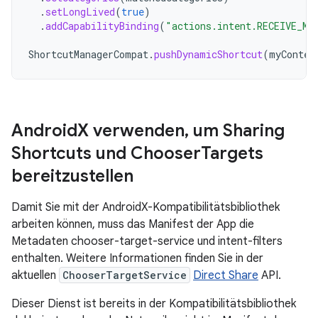
.
setLongLived
(
true
)
.
addCapabilityBinding
(
"actions.intent.RECEIVE_ME
ShortcutManagerCompat
.
pushDynamicShortcut
(
myContex
Android
X verwenden
,
um Sharing
Shortcuts und Chooser
Targets
bereitzustellen
Damit Sie mit der AndroidX-Kompatibilitätsbibliothek
arbeiten können, muss das Manifest der App die
Metadaten chooser-target-service und intent-filters
enthalten. Weitere Informationen finden Sie in der
aktuellen
ChooserTargetService
Direct Share
API.
Dieser Dienst ist bereits in der Kompatibilitätsbibliothek