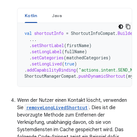
Kotlin
Java
val
shortcutInfo
=
ShortcutInfoCompat
.
Builder
...
.
setShortLabel
(
firstName
)
.
setLongLabel
(
fullName
)
.
setCategories
(
matchedCategories
)
.
setLongLived
(
true
)
.
addCapabilityBinding
(
"actions.intent.SEND_ME
ShortcutManagerCompat
.
pushDynamicShortcut
(
myC
Wenn der Nutzer einen Kontakt löscht, verwenden
Sie
removeLongLivedShortcut
. Dies ist die
bevorzugte Methode zum Entfernen der
Verknüpfung, unabhängig davon, ob sie von
Systemdiensten im Cache gespeichert wird. Das