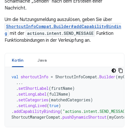
Schaltfläche „Senden“ nach dem Erstellen einer
Nachricht.
Um die Nutzungsmeldung auszulösen, geben Sie über
ShortcutInfoCompat.Builder#addCapabilityBindin
g
mit der
actions.intent.SEND_MESSAGE
Funktion
Funktionsbindungen in der Verknüpfung an.
Kotlin
Java
val
shortcutInfo
=
ShortcutInfoCompat
.
Builder
(
myCo
...
.
setShortLabel
(
firstName
)
.
setLongLabel
(
fullName
)
.
setCategories
(
matchedCategories
)
.
setLongLived
(
true
)
.
addCapabilityBinding
(
"actions.intent.SEND_MESSAGE
ShortcutManagerCompat
.
pushDynamicShortcut
(
myContex