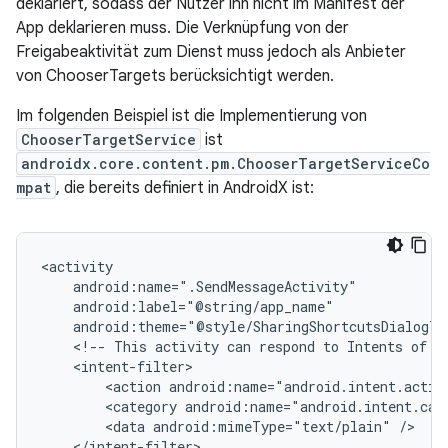
deklariert, sodass der Nutzer ihn nicht im Manifest der
App deklarieren muss. Die Verknüpfung von der
Freigabeaktivität zum Dienst muss jedoch als Anbieter
von ChooserTargets berücksichtigt werden.
Im folgenden Beispiel ist die Implementierung von
ChooserTargetService
ist
androidx.core.content.pm.ChooserTargetServiceCo
mpat
, die bereits definiert in AndroidX ist:
<!--
This
activity
can
respond
to
Intents
of
t
<action
android:name="android.intent.actio
<category
android:name="android.intent.cat
<data
android:mimeType="text/plain"