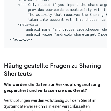
<!--
Only
needed
if
you
import
the
sharetarget
provides
backwards
compatibility
with
the
The
activity
that
receives
the
Sharing
Sh
taken
into
account
with
this
chooser
targ
android:value="androidx.sharetarget.Choose
</activity>
Häufig gestellte Fragen zu Sharing
Shortcuts
Wie werden die Daten zur Verknüpfungsnutzung
gespeichert und verlassen sie das Gerät?
Verknüpfungen werden vollständig auf dem Gerät im
Systemdatenverzeichnis in einer verschlüsselten