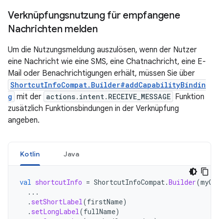
Verknüpfungsnutzung für empfangene
Nachrichten melden
Um die Nutzungsmeldung auszulösen, wenn der Nutzer
eine Nachricht wie eine SMS, eine Chatnachricht, eine E-
Mail oder Benachrichtigungen erhält, müssen Sie über
ShortcutInfoCompat.Builder#addCapabilityBindin
g
mit der
actions.intent.RECEIVE_MESSAGE
Funktion
zusätzlich Funktionsbindungen in der Verknüpfung
angeben.
Kotlin
Java
val
shortcutInfo
=
ShortcutInfoCompat
.
Builder
(
myCo
...
.
setShortLabel
(
firstName
)
.
setLongLabel
(
fullName
)