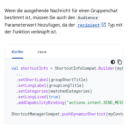
Wenn die ausgehende Nachricht für einen Gruppenchat
bestimmt ist, müssen Sie auch den
Audience
Parameterwert hinzufügen, da der
recipient
Typ mit
der Funktion verknüpft ist.
Kotlin
Java
val
shortcutInfo
=
ShortcutInfoCompat
.
Builder
(
myCo
...
.
setShortLabel
(
groupShortTitle
)
.
setLongLabel
(
groupLongTitle
)
.
setCategories
(
matchedCategories
)
.
setLongLived
(
true
)
.
addCapabilityBinding
(
"actions.intent.SEND_MESSA
ShortcutManagerCompat
.
pushDynamicShortcut
(
myContex