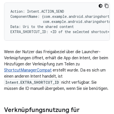
Action
:
Intent
.
ACTION_SEND
ComponentName
:
{
com
.
example
.
android
.
sharingshortcu
com
.
example
.
android
.
sharingshortcu
Data
:
Uri
to
the
shared
content
EXTRA_SHORTCUT_ID
:
 <
ID
of
the
selected
shortcut
>
Wenn der Nutzer das Freigabeziel über die Launcher-
Verknüpfungen öffnet, erhält die App den Intent, der beim
Hinzufügen der Verknüpfung zum Teilen zu
ShortcutManagerCompat
erstellt wurde. Da es sich um
einen anderen Intent handelt, ist
Intent.EXTRA_SHORTCUT_ID
nicht verfügbar. Sie
müssen die ID manuell übergeben, wenn Sie sie benötigen.
Verknüpfungsnutzung für