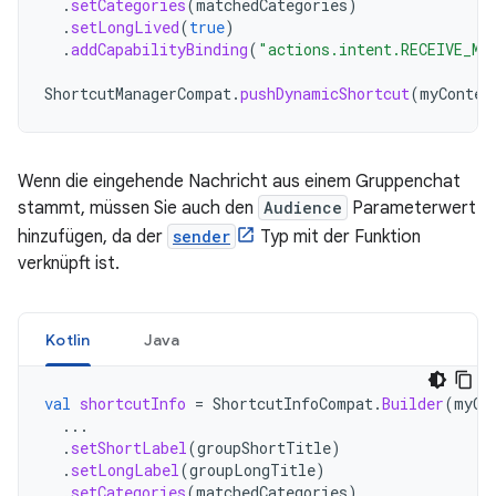
.
setCategories
(
matchedCategories
)
.
setLongLived
(
true
)
.
addCapabilityBinding
(
"actions.intent.RECEIVE_ME
ShortcutManagerCompat
.
pushDynamicShortcut
(
myContex
Wenn die eingehende Nachricht aus einem Gruppenchat
stammt, müssen Sie auch den
Audience
Parameterwert
hinzufügen, da der
sender
Typ mit der Funktion
verknüpft ist.
Kotlin
Java
val
shortcutInfo
=
ShortcutInfoCompat
.
Builder
(
myCo
...
.
setShortLabel
(
groupShortTitle
)
.
setLongLabel
(
groupLongTitle
)
.
setCategories
(
matchedCategories
)