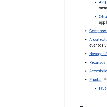
APIs
basa
Otra
app 
Compose y
Arquitect
eventos y
Navegaci
Recursos
Accesibili
Prueba
: P
Prue