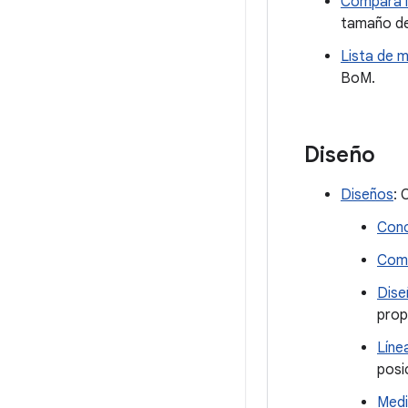
Compara l
tamaño del
Lista de m
BoM.
Diseño
Diseños
: 
Conc
Comp
Dise
prop
Líne
posi
Medi