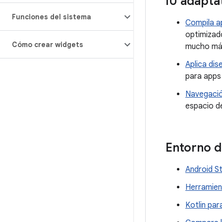
IU adapta
Funciones del sistema
Compila a
optimizado
Cómo crear widgets
mucho má
Aplica di
para apps
Navegació
espacio de
Entorno d
Android S
Herramie
Kotlin pa