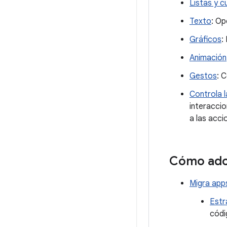
Listas y c
Texto
: Op
Gráficos
:
Animación
Gestos
: 
Controla l
interacci
a las acci
Cómo ad
Migra app
Estr
códi