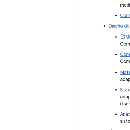
medi
Cons
Diseño de
Ma
Com
Cómo
Com
Mate
adap
Sist
adap
dise
Anat
sist