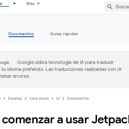
lo
Más
Documentos
Guías rápidas
Google utiliza tecnología de IA para traducir
 tu idioma preferido. Las traducciones realizadas con IA
ener errores.
s
Develop
Core areas
UI
Documentos
comenzar a usar Jetpa