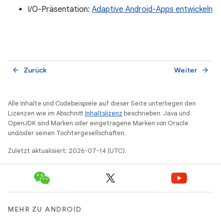
I/O-Präsentation:
Adaptive Android-Apps entwickeln
Zurück
Weiter
arrow_back
arrow_forward
Alle Inhalte und Codebeispiele auf dieser Seite unterliegen den
Lizenzen wie im Abschnitt
Inhaltslizenz
beschrieben. Java und
OpenJDK sind Marken oder eingetragene Marken von Oracle
und/oder seinen Tochtergesellschaften.
Zuletzt aktualisiert: 2026-07-14 (UTC).
MEHR ZU ANDROID