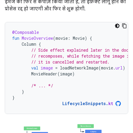
इमेज को फिर से कंपोज़ किया जाता है, तो इफ़ेक्ट लागू होने की
प्रोसेस रद्द हो जाएगी और फिर से शुरू होगी.
@Composable
fun
MovieOverview
(
movie
:
Movie
)
{
Column
{
// Side effect explained later in the docs
// recomposes, while fetching the image is
// it is cancelled and restarted.
val
image
=
loadNetworkImage
(
movie
.
url
)
MovieHeader
(
image
)
/* ... */
}
}
LifecycleSnippets
.
kt