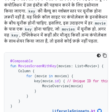
कंपोज़िशन में उस इंस्टेंस की पहचान करने के लिए इस्तेमाल
किया जाएगा.
key
की वैल्यू का
ग्लोबल
स्तर पर यूनीक होना
ज़रूरी नहीं है. यह सिर्फ़ कॉल साइट पर कंपोज़ेबल के इनवोकेशन
के बीच यूनीक होनी चाहिए. इसलिए, इस उदाहरण में हर
movie
के पास एक
key
होना चाहिए, जो
movies
में यूनीक हो. अगर
यह
key
, ऐप्लिकेशन में कहीं और मौजूद किसी अन्य कंपोज़ेबल
के साथ शेयर किया जाता है, तो इससे कोई फ़र्क़ नहीं पड़ता.
@Composable
fun
MoviesScreenWithKey
(
movies
:
List<Movie>
)
{
Column
{
for
(
movie
in
movies
)
{
key
(
movie
.
id
)
{
// Unique ID for this 
MovieOverview
(
movie
)
}
}
}
}
LifecycleSnippets
.
kt