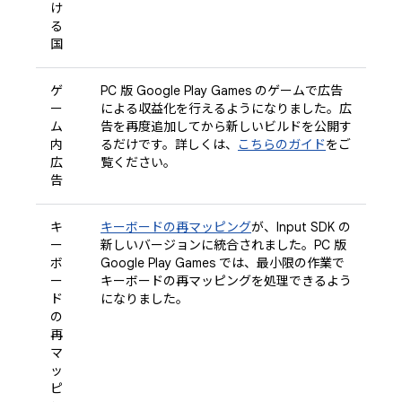
け
る
国
ゲ
PC 版 Google Play Games のゲームで広告
ー
による収益化を行えるようになりました。広
ム
告を再度追加してから新しいビルドを公開す
内
るだけです。詳しくは、
こちらのガイド
をご
広
覧ください。
告
キ
キーボードの再マッピング
が、Input SDK の
ー
新しいバージョンに統合されました。PC 版
ボ
Google Play Games では、最小限の作業で
ー
キーボードの再マッピングを処理できるよう
ド
になりました。
の
再
マ
ッ
ピ