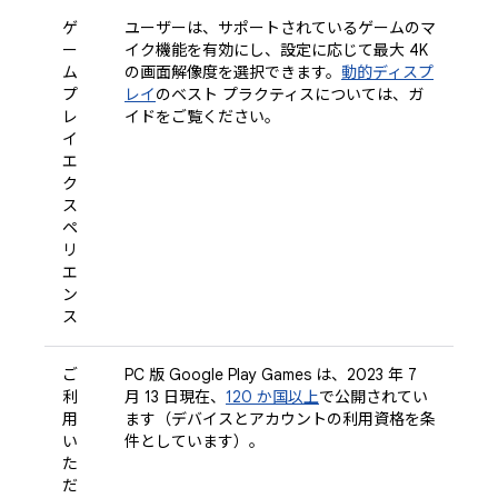
ゲ
ユーザーは、サポートされているゲームのマ
ー
イク機能を有効にし、設定に応じて最大 4K
ム
の画面解像度を選択できます。
動的ディスプ
プ
レイ
のベスト プラクティスについては、ガ
レ
イドをご覧ください。
イ
エ
ク
ス
ペ
リ
エ
ン
ス
ご
PC 版 Google Play Games は、2023 年 7
利
月 13 日現在、
120 か国以上
で公開されてい
用
ます（デバイスとアカウントの利用資格を条
い
件としています）。
た
だ