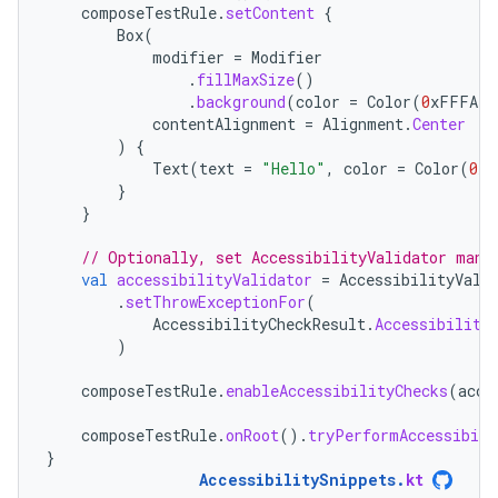
composeTestRule
.
setContent
{
Box
(
modifier
=
Modifier
.
fillMaxSize
()
.
background
(
color
=
Color
(
0
xFFFAFB
contentAlignment
=
Alignment
.
Center
)
{
Text
(
text
=
"Hello"
,
color
=
Color
(
0
xF
}
}
// Optionally, set AccessibilityValidator manu
val
accessibilityValidator
=
AccessibilityVali
.
setThrowExceptionFor
(
AccessibilityCheckResult
.
Accessibility
)
composeTestRule
.
enableAccessibilityChecks
(
acce
composeTestRule
.
onRoot
().
tryPerformAccessibili
}
AccessibilitySnippets
.
kt