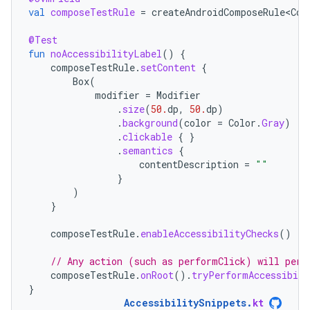
val
composeTestRule
=
createAndroidComposeRule<Com
@Test
fun
noAccessibilityLabel
()
{
composeTestRule
.
setContent
{
Box
(
modifier
=
Modifier
.
size
(
50.
dp
,
50.
dp
)
.
background
(
color
=
Color
.
Gray
)
.
clickable
{
}
.
semantics
{
contentDescription
=
""
}
)
}
composeTestRule
.
enableAccessibilityChecks
()
// Any action (such as performClick) will perf
composeTestRule
.
onRoot
().
tryPerformAccessibili
}
AccessibilitySnippets
.
kt