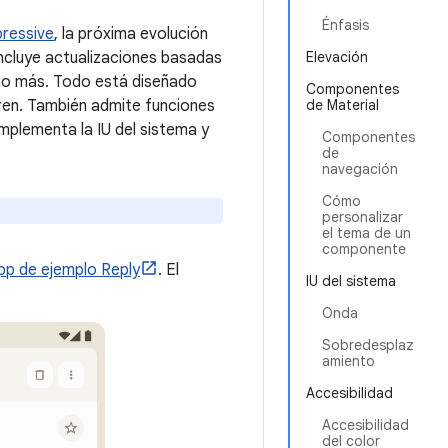
Énfasis
pressive
, la próxima evolución
incluye actualizaciones basadas
Elevación
ho más. Todo está diseñado
Componentes
ren. También admite funciones
de Material
mplementa la IU del sistema y
Componentes
de
navegación
Cómo
personalizar
el tema de un
componente
pp de ejemplo Reply
. El
IU del sistema
Onda
Sobredesplaz
amiento
Accesibilidad
Accesibilidad
del color