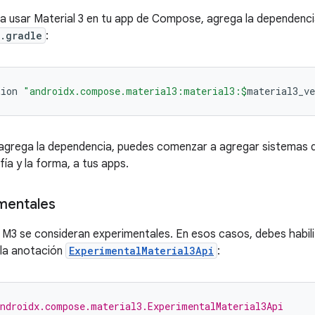
a usar Material 3 en tu app de Compose, agrega la dependenc
.gradle
:
tion
"androidx.compose.material3:material3:
$
material3_ve
agrega la dependencia, puedes comenzar a agregar sistemas de 
afía y la forma, a tus apps.
mentales
 M3 se consideran experimentales. En esos casos, debes habilita
 la anotación
ExperimentalMaterial3Api
:
ndroidx.compose.material3.ExperimentalMaterial3Api