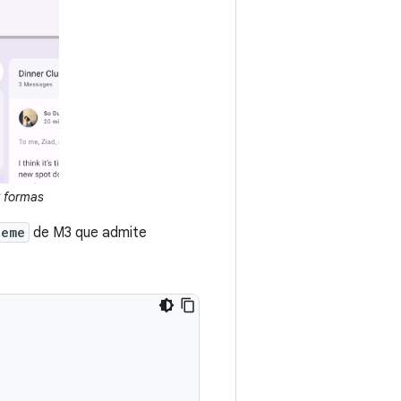
y formas
heme
de M3 que admite