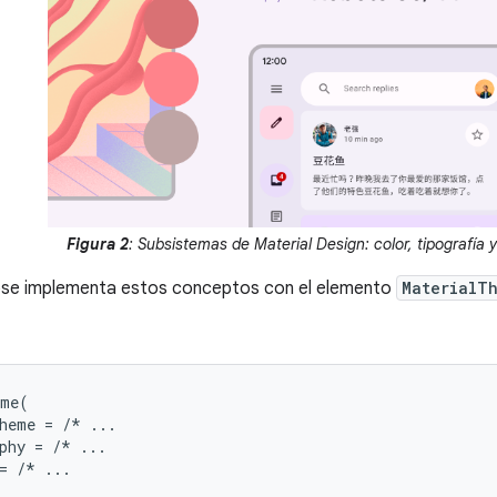
Figura 2
: Subsistemas de Material Design: color, tipografía 
e implementa estos conceptos con el elemento
MaterialT
eme
(
heme
=
/*
...
phy
=
/*
...
=
/*
...