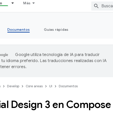
lo
Más
Documentos
Guías rápidas
Google utiliza tecnología de IA para traducir
 tu idioma preferido. Las traducciones realizadas con IA
ener errores.
s
Develop
Core areas
UI
Documentos
ial Design 3 en Compose