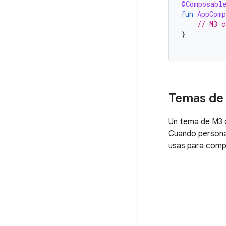
@Composabl
fun
AppComp
// M3 c
}
Temas de 
Un tema de M3 c
Cuando persona
usas para compi