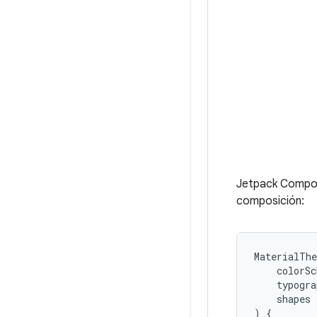
Jetpack Compos
composición:
MaterialTh
colorSc
typogra
shapes
)
{