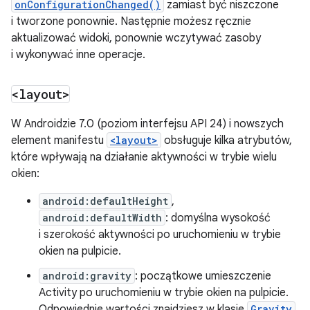
onConfigurationChanged()
zamiast być niszczone
i tworzone ponownie. Następnie możesz ręcznie
aktualizować widoki, ponownie wczytywać zasoby
i wykonywać inne operacje.
<layout>
W Androidzie 7.0 (poziom interfejsu API 24) i nowszych
element manifestu
<layout>
obsługuje kilka atrybutów,
które wpływają na działanie aktywności w trybie wielu
okien:
android:defaultHeight
,
android:defaultWidth
: domyślna wysokość
i szerokość aktywności po uruchomieniu w trybie
okien na pulpicie.
android:gravity
: początkowe umieszczenie
Activity po uruchomieniu w trybie okien na pulpicie.
Odpowiednie wartości znajdziesz w klasie
Gravity
.