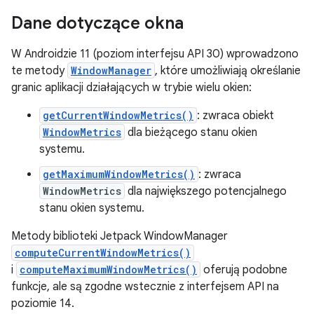
Dane dotyczące okna
W Androidzie 11 (poziom interfejsu API 30) wprowadzono
te metody
WindowManager
, które umożliwiają określanie
granic aplikacji działających w trybie wielu okien:
getCurrentWindowMetrics()
: zwraca obiekt
WindowMetrics
dla bieżącego stanu okien
systemu.
getMaximumWindowMetrics()
: zwraca
WindowMetrics
dla największego potencjalnego
stanu okien systemu.
Metody biblioteki Jetpack WindowManager
computeCurrentWindowMetrics()
i
computeMaximumWindowMetrics()
oferują podobne
funkcje, ale są zgodne wstecznie z interfejsem API na
poziomie 14.