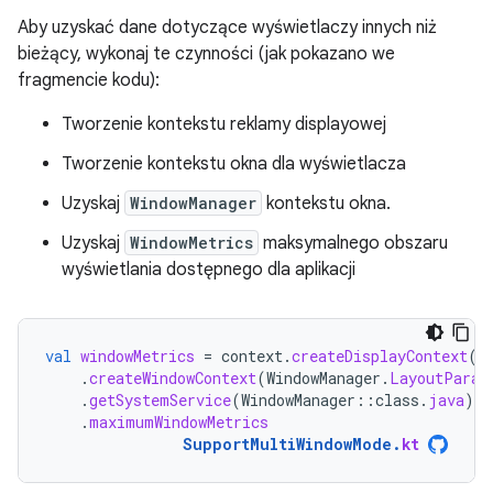
Aby uzyskać dane dotyczące wyświetlaczy innych niż
bieżący, wykonaj te czynności (jak pokazano we
fragmencie kodu):
Tworzenie kontekstu reklamy displayowej
Tworzenie kontekstu okna dla wyświetlacza
Uzyskaj
WindowManager
kontekstu okna.
Uzyskaj
WindowMetrics
maksymalnego obszaru
wyświetlania dostępnego dla aplikacji
val
windowMetrics
=
context
.
createDisplayContext
(
d
.
createWindowContext
(
WindowManager
.
LayoutParam
.
getSystemService
(
WindowManager
::
class
.
java
)
.
maximumWindowMetrics
SupportMultiWindowMode
.
kt