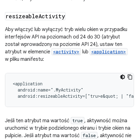
resizeable
Activity
Aby włączyć lub wyłączyć tryb wielu okien w przypadku
interfejsów API na poziomach od 24 do 30 (atrybut
został wprowadzony na poziomie API 24), ustaw ten
atrybut w elemencie
<activity>
lub
<application>
w pliku manifestu:
android:resizeableActivity=["tru>e&
quot;
|
"fals
Jeśli ten atrybut ma wartość
true
, aktywność można
uruchomić w trybie podzielonego ekranu i trybie okien na
pulpicie. Jeśli atrybut ma wartość
false
, aktywność nie