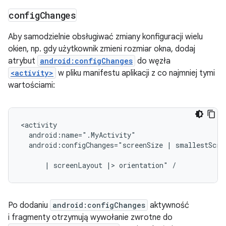
config
Changes
Aby samodzielnie obsługiwać zmiany konfiguracji wielu
okien, np. gdy użytkownik zmieni rozmiar okna, dodaj
atrybut
android:configChanges
do węzła
<activity>
w pliku manifestu aplikacji z co najmniej tymi
wartościami:
android:configChanges="screenSize
|
smallestScree
|
screenLayout
|>
orientation"
Po dodaniu
android:configChanges
aktywność
i fragmenty otrzymują wywołanie zwrotne do