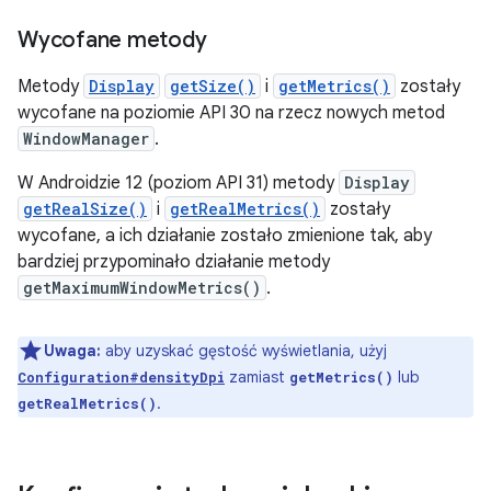
Wycofane metody
Metody
Display
getSize()
i
getMetrics()
zostały
wycofane na poziomie API 30 na rzecz nowych metod
WindowManager
.
W Androidzie 12 (poziom API 31) metody
Display
getRealSize()
i
getRealMetrics()
zostały
wycofane, a ich działanie zostało zmienione tak, aby
bardziej przypominało działanie metody
getMaximumWindowMetrics()
.
Uwaga:
aby uzyskać gęstość wyświetlania, użyj
zamiast
lub
Configuration#densityDpi
getMetrics()
.
getRealMetrics()