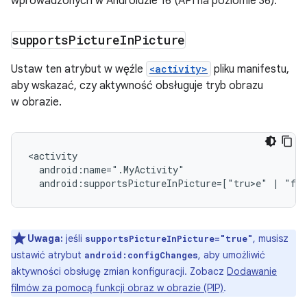
wprowadzonych w Androidzie 16 (API na poziomie 36).
supports
Picture
In
Picture
Ustaw ten atrybut w węźle
<activity>
pliku manifestu,
aby wskazać, czy aktywność obsługuje tryb obrazu
w obrazie.
android:supportsPictureInPicture=["tru>e
"
|
"fal
Uwaga:
jeśli
, musisz
supportsPictureInPicture="true"
ustawić atrybut
, aby umożliwić
android:configChanges
aktywności obsługę zmian konfiguracji. Zobacz
Dodawanie
filmów za pomocą funkcji obraz w obrazie (PIP)
.