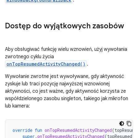
Dostęp do wyjątkowych zasobów
Aby obsługiwać funkcję wielu wznowień, użyj wywołania
zwrotnego cyklu życia
onTopResumedActivityChanged()
.
Wywołanie zwrotne jest wywoływane, gdy aktywność
zyskuje lub traci pozycję najwyższej wznowionej
aktywności, co jest ważne, gdy aktywność korzysta ze
współdzielonego zasobu singleton, takiego jak mikrofon
lub kamera:
override
fun
onTopResumedActivityChanged
(
topResume
super
.
onTopResumedActivityChanged
(
topResumed
)