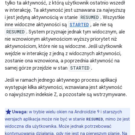
tylko ta aktywność, z którą użytkownik ostatnio wszedł
w interakcję. Ta aktywność jest uznawana za
najwyższą
i jest jedyną aktywnością w stanie
RESUMED
. Wszystkie
inne widoczne aktywności są
STARTED
, ale nie są
RESUMED
. System przyznaje jednak tym widocznym, ale
nie wznowionym aktywnościom wyższy priorytet niż
aktywnościom, które nie są widoczne. Jeśli użytkownik
wejdzie w interakcję z jedną z widocznych aktywności,
zostanie ona wznowiona, a poprzednia aktywność na
samej górze przejdzie w stan
STARTED
.
Jeśli w ramach jednego aktywnego procesu aplikacji
występuje kilka aktywności, wznawiana jest aktywność
o najwyższym indeksie Z, a pozostałe są wstrzymywane.
Uwaga:
w trybie wielu okien na Androidzie 9 i starszych
wersjach aplikacja może nie być w stanie
, mimo że jest
RESUMED
widoczna dla użytkownika. Może jednak potrzebować
kontynuowania działania, gdy nie jest na pierwszym planie. Na