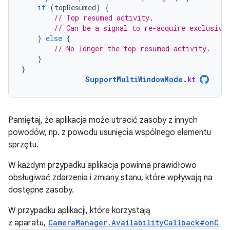
if
(
topResumed
)
{
// Top resumed activity.
// Can be a signal to re-acquire exclusive
}
else
{
// No longer the top resumed activity.
}
}
SupportMultiWindowMode
.
kt
Pamiętaj, że aplikacja może utracić zasoby z innych
powodów, np. z powodu usunięcia wspólnego elementu
sprzętu.
W każdym przypadku aplikacja powinna prawidłowo
obsługiwać zdarzenia i zmiany stanu, które wpływają na
dostępne zasoby.
W przypadku aplikacji, które korzystają
z aparatu,
CameraManager.AvailabilityCallback#onC