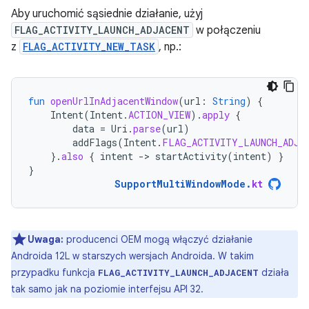
Aby uruchomić sąsiednie działanie, użyj
FLAG_ACTIVITY_LAUNCH_ADJACENT
w połączeniu
z
FLAG_ACTIVITY_NEW_TASK
, np.:
fun
openUrlInAdjacentWindow
(
url
:
String
)
{
Intent
(
Intent
.
ACTION_VIEW
).
apply
{
data
=
Uri
.
parse
(
url
)
addFlags
(
Intent
.
FLAG_ACTIVITY_LAUNCH_ADJA
}.
also
{
intent
-
>
startActivity
(
intent
)
}
}
SupportMultiWindowMode
.
kt
Uwaga:
producenci OEM mogą włączyć działanie
Androida 12L w starszych wersjach Androida. W takim
przypadku funkcja
działa
FLAG_ACTIVITY_LAUNCH_ADJACENT
tak samo jak na poziomie interfejsu API 32.