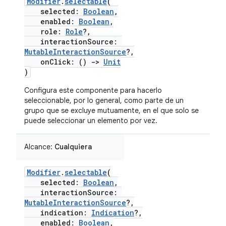
Modifier
.
selectable
(
selected:
Boolean
,
enabled:
Boolean
,
role:
Role
?,
interactionSource:
MutableInteractionSource
?,
onClick: ()
->
Unit
)
Configura este componente para hacerlo
seleccionable, por lo general, como parte de un
grupo que se excluye mutuamente, en el que solo se
puede seleccionar un elemento por vez.
Alcance:
Cualquiera
Modifier
.
selectable
(
selected:
Boolean
,
interactionSource:
MutableInteractionSource
?,
indication:
Indication
?,
enabled:
Boolean
,