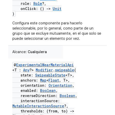
role:
Role
?,
onClick: ()
->
Unit
)
Configura este componente para hacerlo
seleccionable, por lo general, como parte de un
grupo que se excluye mutuamente, en el que solo se
puede seleccionar un elemento por vez.
Alcance:
Cualquiera
@
ExperimentalWearMaterialApi
<T :
Any
?>
Modifier
.
swipeable
(
state:
SwipeableState
<T>,
anchors:
Map
<
Float
, T>,
orientation:
Orientation
,
enabled:
Boolean
,
reverseDirection:
Boolean
,
interactionSource:
MutableInteractionSource
?,
thresholds: (from, to)
->