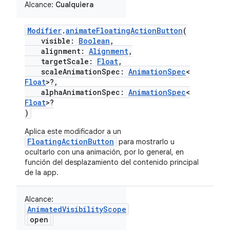
Alcance:
Cualquiera
Modifier
.
animateFloatingActionButton
(
visible:
Boolean
,
alignment:
Alignment
,
targetScale:
Float
,
scaleAnimationSpec:
AnimationSpec
<
Float
>?,
alphaAnimationSpec:
AnimationSpec
<
Float
>?
)
Aplica este modificador a un
FloatingActionButton
para mostrarlo u
ocultarlo con una animación, por lo general, en
función del desplazamiento del contenido principal
de la app.
Alcance:
AnimatedVisibilityScope
open