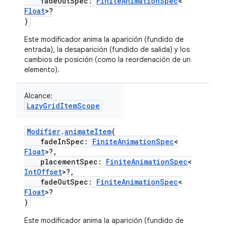
fadeOutSpec:
FiniteAnimationSpec
<
Float
>?
)
Este modificador anima la aparición (fundido de
entrada), la desaparición (fundido de salida) y los
cambios de posición (como la reordenación de un
elemento).
Alcance:
LazyGridItemScope
Modifier
.
animateItem
(
fadeInSpec:
FiniteAnimationSpec
<
Float
>?,
placementSpec:
FiniteAnimationSpec
<
IntOffset
>?,
fadeOutSpec:
FiniteAnimationSpec
<
Float
>?
)
Este modificador anima la aparición (fundido de