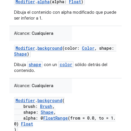
Modifier
.
alpha
(alpha:
Float
)
Dibuja el contenido con alpha modificado que puede
ser inferior a 1.
Alcance:
Cualquiera
Modifier
.
background
(color:
Color
, shape:
Shape
)
shape
color
Dibuja
con un
sólido detrás del
contenido.
Alcance:
Cualquiera
Modifier
.
background
(
brush:
Brush
,
shape:
Shape
,
alpha: @
FloatRange
(from = 0.0, to = 1.
0)
Float
)