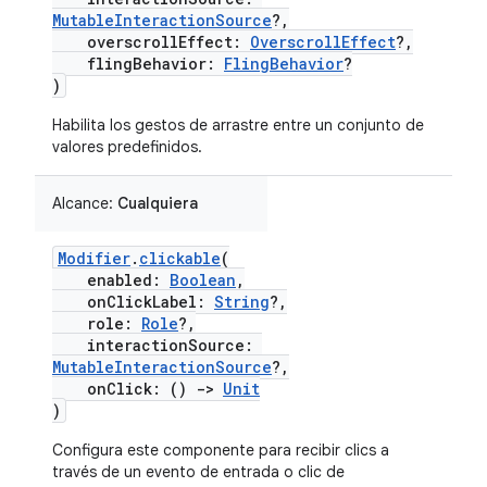
MutableInteractionSource
?,
overscrollEffect:
OverscrollEffect
?,
flingBehavior:
FlingBehavior
?
)
Habilita los gestos de arrastre entre un conjunto de
valores predefinidos.
Alcance:
Cualquiera
Modifier
.
clickable
(
enabled:
Boolean
,
onClickLabel:
String
?,
role:
Role
?,
interactionSource:
MutableInteractionSource
?,
onClick: ()
->
Unit
)
Configura este componente para recibir clics a
través de un evento de entrada o clic de