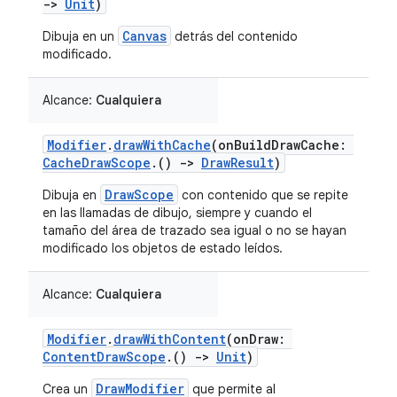
->
Unit
)
Canvas
Dibuja en un
detrás del contenido
modificado.
Alcance:
Cualquiera
Modifier
.
drawWithCache
(onBuildDrawCache:
CacheDrawScope
.()
->
DrawResult
)
DrawScope
Dibuja en
con contenido que se repite
en las llamadas de dibujo, siempre y cuando el
tamaño del área de trazado sea igual o no se hayan
modificado los objetos de estado leídos.
Alcance:
Cualquiera
Modifier
.
drawWithContent
(onDraw:
ContentDrawScope
.()
->
Unit
)
DrawModifier
Crea un
que permite al