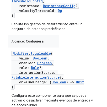
ThresholdConfig
,
resistance:
ResistanceConfig
?,
velocityThreshold:
Dp
)
Habilita los gestos de deslizamiento entre un
conjunto de estados predefinidos.
Alcance:
Cualquiera
Modifier
.
toggleable
(
value:
Boolean
,
enabled:
Boolean
,
role:
Role
?,
interactionSource:
MutableInteractionSource
?,
onValueChange: (
Boolean
)
->
Unit
)
Configura este componente para que se pueda
activar o desactivar mediante eventos de entrada y
de accesibilidad