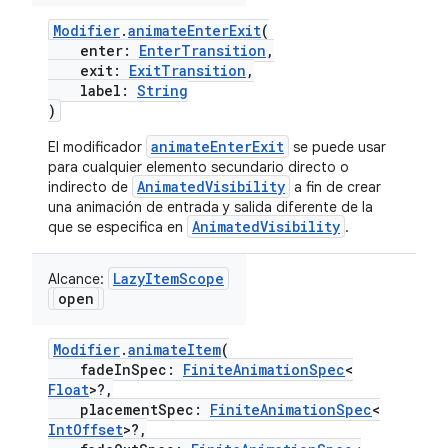
Modifier
.
animateEnterExit
(
enter:
EnterTransition
,
exit:
ExitTransition
,
label:
String
)
animateEnterExit
El modificador
se puede usar
para cualquier elemento secundario directo o
AnimatedVisibility
indirecto de
a fin de crear
una animación de entrada y salida diferente de la
AnimatedVisibility
que se especifica en
.
LazyItemScope
Alcance:
open
Modifier
.
animateItem
(
fadeInSpec:
FiniteAnimationSpec
<
Float
>?,
placementSpec:
FiniteAnimationSpec
<
IntOffset
>?,