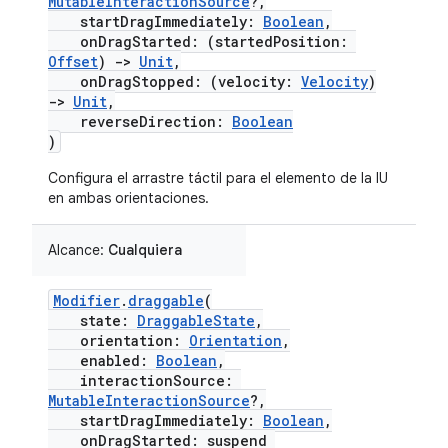
MutableInteractionSource
?,
startDragImmediately:
Boolean
,
onDragStarted: (startedPosition:
Offset
)
->
Unit
,
onDragStopped: (velocity:
Velocity
)
->
Unit
,
reverseDirection:
Boolean
)
Configura el arrastre táctil para el elemento de la IU
en ambas orientaciones.
Alcance:
Cualquiera
Modifier
.
draggable
(
state:
DraggableState
,
orientation:
Orientation
,
enabled:
Boolean
,
interactionSource:
MutableInteractionSource
?,
startDragImmediately:
Boolean
,
onDragStarted: suspend