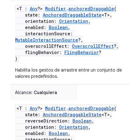
<T :
Any
?>
Modifier
.
anchoredDraggable
(
state:
AnchoredDraggableState
<T>,
orientation:
Orientation
,
enabled:
Boolean
,
interactionSource:
MutableInteractionSource
?,
overscrollEffect:
OverscrollEffect
?,
flingBehavior:
FlingBehavior
?
)
Habilita los gestos de arrastre entre un conjunto de
valores predefinidos.
Alcance:
Cualquiera
<T :
Any
?>
Modifier
.
anchoredDraggable
(
state:
AnchoredDraggableState
<T>,
reverseDirection:
Boolean
,
orientation:
Orientation
,
enabled:
Boolean
,
interactionSource: