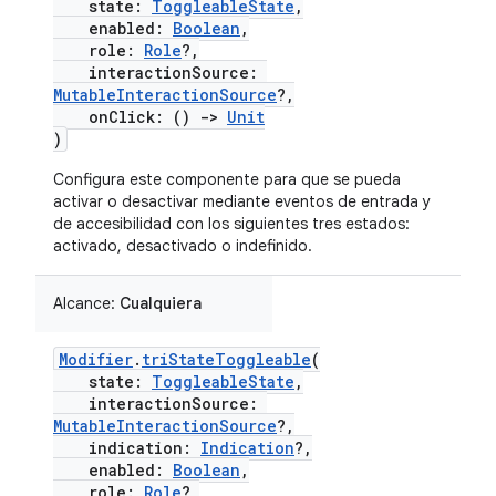
state:
ToggleableState
,
enabled:
Boolean
,
role:
Role
?,
interactionSource:
MutableInteractionSource
?,
onClick: ()
->
Unit
)
Configura este componente para que se pueda
activar o desactivar mediante eventos de entrada y
de accesibilidad con los siguientes tres estados:
activado, desactivado o indefinido.
Alcance:
Cualquiera
Modifier
.
triStateToggleable
(
state:
ToggleableState
,
interactionSource:
MutableInteractionSource
?,
indication:
Indication
?,
enabled:
Boolean
,
role:
Role
?,