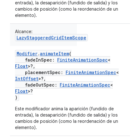
entrada), la desaparición (fundido de salida) y los
cambios de posición (como la reordenación de un
elemento).
Alcance:
LazyStaggeredGridItemScope
Modifier
.
animateItem
(
fadeInSpec:
FiniteAnimationSpec
<
Float
>?,
placementSpec:
FiniteAnimationSpec
<
IntOffset
>?,
fadeOutSpec:
FiniteAnimationSpec
<
Float
>?
)
Este modificador anima la aparición (fundido de
entrada), la desaparición (fundido de salida) y los
cambios de posición (como la reordenación de un
elemento).