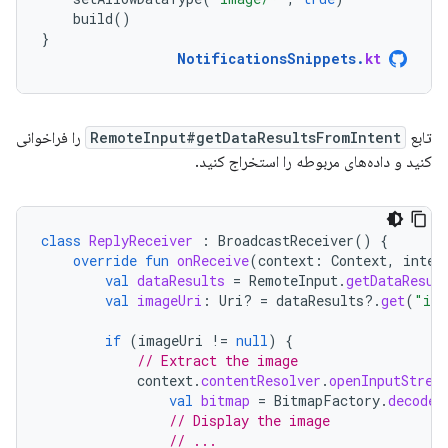
build
()
}
NotificationsSnippets
.
kt
تابع
RemoteInput#getDataResultsFromIntent
را فراخوانی
کنید و داده‌های مربوطه را استخراج کنید.
class
ReplyReceiver
:
BroadcastReceiver
()
{
override
fun
onReceive
(
context
:
Context
,
inten
val
dataResults
=
RemoteInput
.
getDataResul
val
imageUri
:
Uri? 
=
dataResults
?.
get
(
"ima
if
(
imageUri
!=
null
)
{
// Extract the image
context
.
contentResolver
.
openInputStrea
val
bitmap
=
BitmapFactory
.
decodeS
// Display the image
// ...