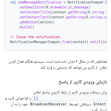
val
newMessageNotification
=
NotificationCompat
.
Bu
.
setSmallIcon
(
R
.
drawable
.
ic_message
)
.
setContentTitle
(
context
.
getString
(
R
.
string
.
ti
.
setContentText
(
context
.
getString
(
R
.
string
.
con
.
addAction
(
action
)
.
build
()
// Issue the notification.
NotificationManagerCompat
.
from
(
context
).
notify
(
not
همانطور که در شکل ۴ نشان داده شده است، سیستم هنگام فعال کردن
اعلان، از کاربر می‌خواهد که پاسخی را وارد کند.
بازیابی ورودی کاربر از پاسخ
برای دریافت ورودی کاربر از رابط کاربری پاسخ اعلان،
RemoteInput.getResultsFromIntent()
را فراخوانی کنید و
Intent
دریافتی توسط
BroadcastReceiver
خود را به آن
ارسال کنید: