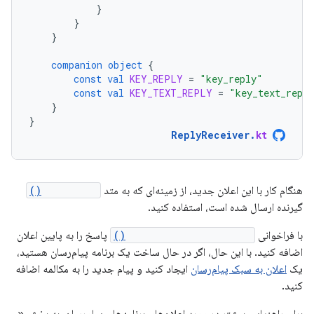
}
}
}
companion
object
{
const
val
KEY_REPLY
=
"key_reply"
const
val
KEY_TEXT_REPLY
=
"key_text_repl
}
}
ReplyReceiver
.
kt
هنگام کار با این اعلان جدید، از زمینه‌ای که به متد
onReceive()
گیرنده ارسال شده است، استفاده کنید.
با فراخوانی
setRemoteInputHistory()
پاسخ را به پایین اعلان
اضافه کنید. با این حال، اگر در حال ساخت یک برنامه پیام‌رسان هستید،
یک
اعلان به سبک پیام‌رسان
ایجاد کنید و پیام جدید را به مکالمه اضافه
کنید.
برای راهنمایی بیشتر در مورد اعلان‌های برنامه‌های پیام‌رسان، به بخش «