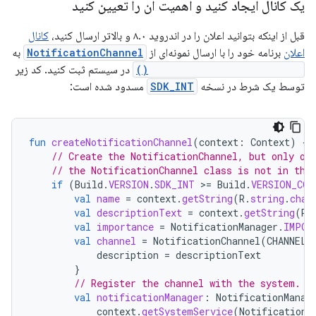
یک کانال ایجاد کنید و اهمیت آن را تعیین کنید
قبل از اینکه بتوانید اعلان را در اندروید ۸.۰ و بالاتر ارسال کنید،
کانال
اعلان
برنامه خود را با ارسال نمونه‌ای از
NotificationChannel
به
createNotificationChannel()
در سیستم ثبت کنید. کد زیر
توسط یک شرط در نسخه
SDK_INT
مسدود شده است:
fun
createNotificationChannel
(
context
:
Context
)
{
// Create the NotificationChannel, but only on
// the NotificationChannel class is not in the
if
(
Build
.
VERSION
.
SDK_INT
>
=
Build
.
VERSION_COD
val
name
=
context
.
getString
(
R
.
string
.
chan
val
descriptionText
=
context
.
getString
(
R
.
val
importance
=
NotificationManager
.
IMPOR
val
channel
=
NotificationChannel
(
CHANNEL_
description
=
descriptionText
}
// Register the channel with the system.
val
notificationManager
:
NotificationManag
context
.
getSystemService
(
NotificationM