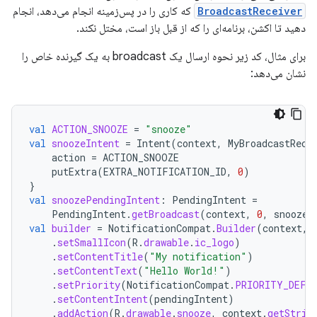
BroadcastReceiver
که کاری را در پس‌زمینه انجام می‌دهد، انجام
دهید تا اکشن، برنامه‌ای را که از قبل باز است، مختل نکند.
برای مثال، کد زیر نحوه ارسال یک broadcast به یک گیرنده خاص را
نشان می‌دهد:
val
ACTION_SNOOZE
=
"snooze"
val
snoozeIntent
=
Intent
(
context
,
MyBroadcastRece
action
=
ACTION_SNOOZE
putExtra
(
EXTRA_NOTIFICATION_ID
,
0
)
}
val
snoozePendingIntent
:
PendingIntent
=
PendingIntent
.
getBroadcast
(
context
,
0
,
snoozeI
val
builder
=
NotificationCompat
.
Builder
(
context
,
.
setSmallIcon
(
R
.
drawable
.
ic_logo
)
.
setContentTitle
(
"My notification"
)
.
setContentText
(
"Hello World!"
)
.
setPriority
(
NotificationCompat
.
PRIORITY_DEFA
.
setContentIntent
(
pendingIntent
)
.
addAction
(
R
.
drawable
.
snooze
,
context
.
getStrin