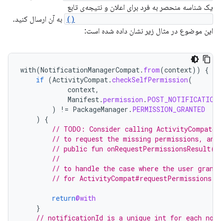
یک شناسه منحصر به فرد برای اعلان و نتیجه‌ی تابع
NotificationCompat.Builder.build()
به آن ارسال کنید.
این موضوع در مثال زیر نشان داده شده است:
with
(
NotificationManagerCompat
.
from
(
context
))
{
if
(
ActivityCompat
.
checkSelfPermission
(
context
,
Manifest
.
permission
.
POST_NOTIFICATION
)
!=
PackageManager
.
PERMISSION_GRANTED
)
{
// TODO: Consider calling ActivityCompat#r
// to request the missing permissions, and
// public fun onRequestPermissionsResult(r
//                                        
// to handle the case where the user grant
// for ActivityCompat#requestPermissions f
return
@with
}
// notificationId is a unique int for each not