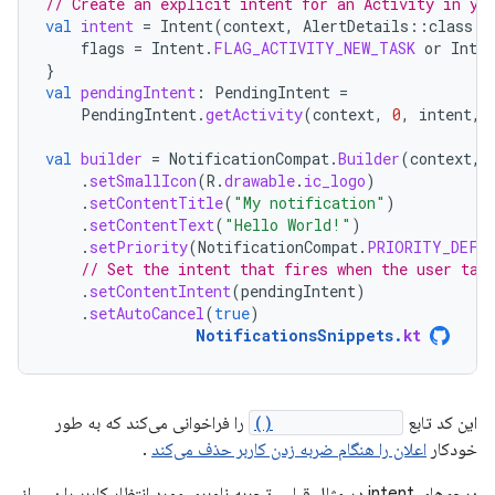
// Create an explicit intent for an Activity in yo
val
intent
=
Intent
(
context
,
AlertDetails
::
class
.
j
flags
=
Intent
.
FLAG_ACTIVITY_NEW_TASK
or
Inten
}
val
pendingIntent
:
PendingIntent
=
PendingIntent
.
getActivity
(
context
,
0
,
intent
,
val
builder
=
NotificationCompat
.
Builder
(
context
,
.
setSmallIcon
(
R
.
drawable
.
ic_logo
)
.
setContentTitle
(
"My notification"
)
.
setContentText
(
"Hello World!"
)
.
setPriority
(
NotificationCompat
.
PRIORITY_DEFA
// Set the intent that fires when the user tap
.
setContentIntent
(
pendingIntent
)
.
setAutoCancel
(
true
)
NotificationsSnippets
.
kt
این کد تابع
setAutoCancel()
را فراخوانی می‌کند که به طور
خودکار
اعلان را هنگام ضربه زدن کاربر حذف می‌کند
.
پرچم‌های intent در مثال قبلی، تجربه ناوبری مورد انتظار کاربر را پس از