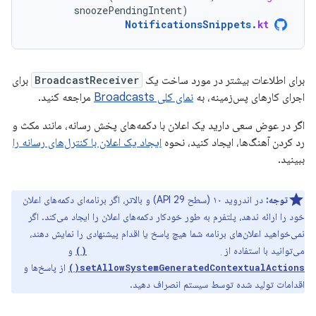
snoozePendingIntent
)
NotificationsSnippets
.
kt
برای اطلاعات بیشتر در مورد ساخت یک
BroadcastReceiver
برای
اجرای کارهای پس‌زمینه، به
نمای کلی Broadcasts
مراجعه کنید.
اگر در عوض سعی دارید یک اعلان با دکمه‌های پخش رسانه، مانند مکث و
رد کردن آهنگ‌ها، ایجاد کنید، نحوه
ایجاد یک اعلان با کنترل‌های رسانه را
ببینید.
توجه:
در اندروید ۱۰ (سطح API 29) و بالاتر، اگر برنامه‌ای دکمه‌های اعلان
خود را ارائه ندهد، پلتفرم به طور خودکار دکمه‌های اعلان را ایجاد می‌کند. اگر
نمی‌خواهید اعلان‌های برنامه شما هیچ پاسخ یا اقدام پیشنهادی را نمایش دهند،
می‌توانید با استفاده از
و
setAllowGeneratedReplies()
از پاسخ‌ها و
setAllowSystemGeneratedContextualActions()
اقدامات تولید شده توسط سیستم انصراف دهید.