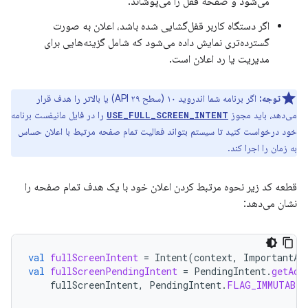
می‌شود و صفحه قفل را می‌پوشاند.
اگر دستگاه کاربر قفل‌گشایی شده باشد، اعلان به صورت
گسترده‌تری نمایش داده می‌شود که شامل گزینه‌هایی برای
مدیریت یا رد اعلان است.
توجه:
اگر برنامه شما اندروید ۱۰ (سطح API ۲۹) یا بالاتر را هدف قرار
می‌دهد، باید مجوز
را در فایل مانیفست برنامه
USE_FULL_SCREEN_INTENT
خود درخواست کنید تا سیستم بتواند فعالیت تمام صفحه مرتبط با اعلان حساس
به زمان را اجرا کند.
قطعه کد زیر نحوه مرتبط کردن اعلان خود با یک هدف تمام صفحه را
نشان می‌دهد:
val
fullScreenIntent
=
Intent
(
context
,
ImportantAc
val
fullScreenPendingIntent
=
PendingIntent
.
getAct
fullScreenIntent
,
PendingIntent
.
FLAG_IMMUTABLE