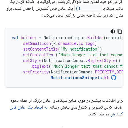
اگر می‌خواهید اعلان شما طولانی‌تر باشد، می‌توانید با اضافه کردن یک
قالب سبک با
setStyle()
یک اعلان قابل گسترش را فعال کنید. برای
مثال، کد زیر یک ناحیه متنی بزرگتر ایجاد می‌کند:
val
builder
=
NotificationCompat
.
Builder
(
context
,
.
setSmallIcon
(
R
.
drawable
.
ic_logo
)
.
setContentTitle
(
"My notification"
)
.
setContentText
(
"Much longer text that cannot 
.
setStyle
(
NotificationCompat
.
BigTextStyle
()
.
bigText
(
"Much longer text that cannot fit
.
setPriority
(
NotificationCompat
.
PRIORITY_DEFA
NotificationsSnippets
.
kt
برای اطلاعات بیشتر در مورد سایر سبک‌های اعلان بزرگ، از جمله نحوه
اضافه کردن تصویر و کنترل‌های پخش رسانه،
به ایجاد یک اعلان قابل
گسترش
مراجعه کنید.