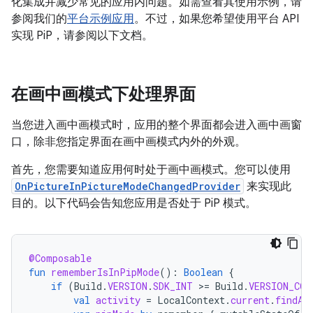
化集成并减少常见的应用内问题。如需查看其使用示例，请
参阅我们的
平台示例应用
。不过，如果您希望使用平台 API
实现 PiP，请参阅以下文档。
在画中画模式下处理界面
当您进入画中画模式时，应用的整个界面都会进入画中画窗
口，除非您指定界面在画中画模式内外的外观。
首先，您需要知道应用何时处于画中画模式。您可以使用
OnPictureInPictureModeChangedProvider
来实现此
目的。以下代码会告知您应用是否处于 PiP 模式。
@Composable
fun
rememberIsInPipMode
():
Boolean
{
if
(
Build
.
VERSION
.
SDK_INT
>
=
Build
.
VERSION_COD
val
activity
=
LocalContext
.
current
.
findAc