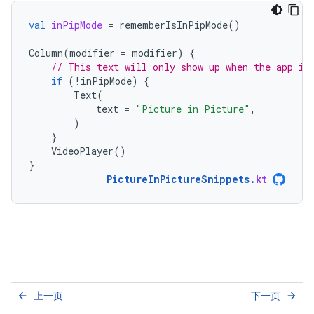
val
inPipMode
=
rememberIsInPipMode
()
Column
(
modifier
=
modifier
)
{
// This text will only show up when the app is
if
(
!
inPipMode
)
{
Text
(
text
=
"Picture in Picture"
,
)
}
VideoPlayer
()
}
PictureInPictureSnippets
.
kt
上一页
下一页
arrow_back
arrow_forward