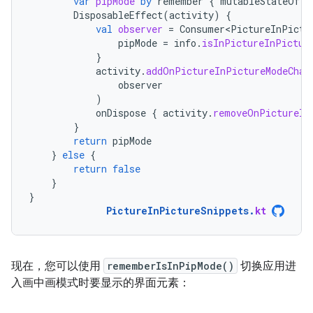
var
pipMode
by
remember
{
mutableStateOf
(
a
DisposableEffect
(
activity
)
{
val
observer
=
Consumer<PictureInPictu
pipMode
=
info
.
isInPictureInPictur
}
activity
.
addOnPictureInPictureModeChan
observer
)
onDispose
{
activity
.
removeOnPictureIn
}
return
pipMode
}
else
{
return
false
}
}
PictureInPictureSnippets
.
kt
现在，您可以使用
rememberIsInPipMode()
切换应用进
入画中画模式时要显示的界面元素：