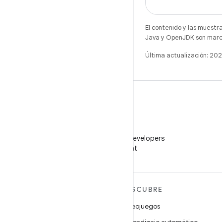
El contenido y las muestr
Java y OpenJDK son marca
Última actualización: 20
WeChat
Sigue a Android Developers
en WeChat
MÁS ANDROID
DESCUBRE
Android
Videojuegos