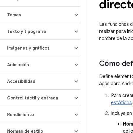
direct
Temas
Las funciones 
realizar para i
Texto y tipografía
nombre de la ac
Imágenes y gráficos
Cómo defi
Animación
Define elemen
Accesibilidad
apps para Andro
Para crea
Control táctil y entrada
estáticos
.
Incluye en
Rendimiento
Nomb
de l
Normas de estilo