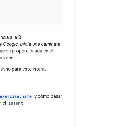
cia a la BII
y Google, inicia una caminata
mación proporcionada en el
etalles:
stino para este intent.
exercise.name
y cómo pasar
n el
intent
.