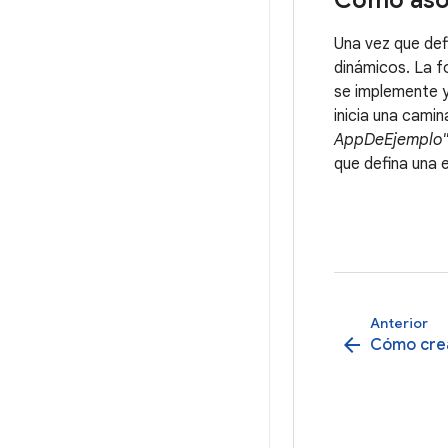
Cómo asoc
Una vez que def
dinámicos. La f
se implemente y 
inicia una cami
AppDeEjemplo
que defina una 
Anterior
arrow_back
Cómo crea