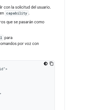
r con la solicitud del usuario.
 en
capability
.
ros que se pasarán como
ml
para
ar comandos por voz con