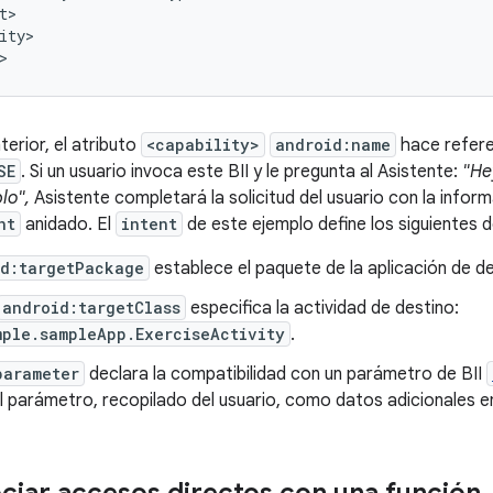
ity>

terior, el atributo
<capability>
android:name
hace referen
SE
. Si un usuario invoca este BII y le pregunta al Asistente:
"He
lo",
Asistente completará la solicitud del usuario con la infor
nt
anidado. El
intent
de este ejemplo define los siguientes d
id:targetPackage
establece el paquete de la aplicación de de
android:targetClass
especifica la actividad de destino:
mple.sampleApp.ExerciseActivity
.
parameter
declara la compatibilidad con un parámetro de BII
el parámetro, recopilado del usuario, como datos adicionales e