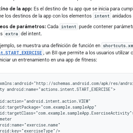
ino de la app:
Es el destino de tu app que se inicia para cumpli
ne los destinos de la app con los elementos
intent
anidados
eos de parámetros:
Cada
intent
puede contener parámet
os
extra
del intent.
ejemplo, se muestra una definición de función en
shortcuts.x
nt.START_EXERCISE
, un BII que permite a los usuarios utiliz
niciar un entrenamiento en una app de fitness:
ty