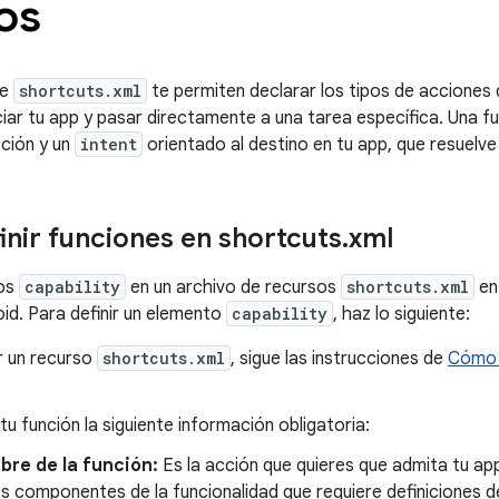
os
de
shortcuts.xml
te permiten declarar los tipos de acciones 
niciar tu app y pasar directamente a una tarea específica. Una 
ción y un
intent
orientado al destino en tu app, que resuelve 
nir funciones en shortcuts
.
xml
tos
capability
en un archivo de recursos
shortcuts.xml
en
id. Para definir un elemento
capability
, haz lo siguiente:
r un recurso
shortcuts.xml
, sigue las instrucciones de
Cómo 
 tu función la siguiente información obligatoria:
re de la función:
Es la acción que quieres que admita tu ap
os componentes de la funcionalidad que requiere definiciones d