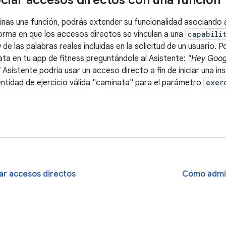
iar accesos directos con una función
inas una función, podrás extender su funcionalidad asociando
orma en que los accesos directos se vinculan a una
capabili
de las palabras reales incluidas en la solicitud de un usuario. 
nata en tu app de fitness preguntándole al Asistente:
"Hey Googl
"
Asistente podría usar un acceso directo a fin de iniciar una in
entidad de ejercicio válida "caminata" para el parámetro
exer
r accesos directos
Cómo admin