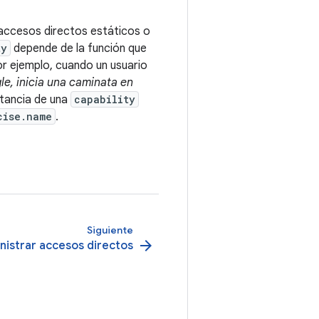
 accesos directos estáticos o
ty
depende de la función que
Por ejemplo, cuando un usuario
e, inicia una caminata en
stancia de una
capability
cise.name
.
Siguiente
arrow_forward
istrar accesos directos