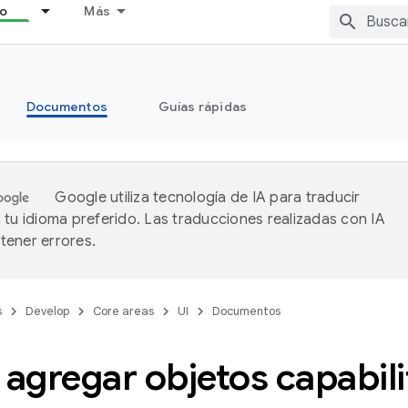
lo
Más
Documentos
Guías rápidas
Google utiliza tecnología de IA para traducir
 tu idioma preferido. Las traducciones realizadas con IA
ener errores.
s
Develop
Core areas
UI
Documentos
agregar objetos capabili