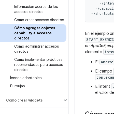
Información acerca de los
</capabil
accesos directos
Cómo crear accesos directos
Cómo agregar objetos
capability a accesos
En el ejemplo an
directos
START_EXERCI
en AppDeEjemp
Cómo administrar accesos
directos
elemento
inte
Cómo implementar prácticas
El
andro
recomendadas para accesos
directos
El campo
com.exa
Íconos adaptables
Burbujas
El intent
el valor d
Cómo crear widgets