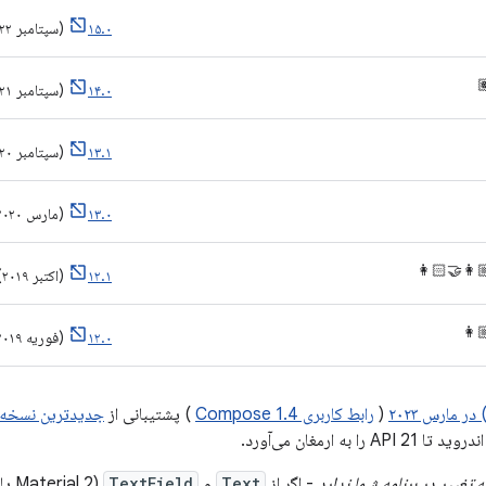
(سپتامبر ۲۰۲۲)
۱۵.۰
(سپتامبر ۲۰۲۱)
۱۴.۰
(سپتامبر ۲۰۲۰)
۱۳.۱
(مارس ۲۰۲۰)
۱۳.۰
🧑🏻‍🦰 🧑
(اکتبر ۲۰۱۹)
۱۲.۱
🦩 
(فوریه ۲۰۱۹)
۱۲.۰
نسخه ایموجی‌ها
) پشتیبانی از
رابط کاربری Compose 1.4
(
نسخه‌های قدیمی‌تر ان
(Material 2 یا Material 3) یا
TextField
و
Text
- اگر از
این پشتیبانی نیازی به تغییر