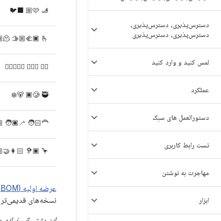
🩷 🫸🏼 🐦‍⬛
دسترس‌پذیری، دسترس‌پذیری،
دسترس‌پذیری، دسترس‌پذیری
🫠 🫱🏼‍🫲🏿 🫰🏽
لمس کنید و وارد کنید
😶‍🌫️ 🧔🏻‍♀️ 🧑🏿‍❤️‍🧑🏾
عملکرد
🥲 🥷🏿 🐻‍❄️
دستورالعمل های سبک
‍🦯 👩🏻‍🤝‍👩🏼
تست رابط کاربری
🦻🏿 👩🏼‍🤝‍👩🏻
مهاجرت به نوشتن
عرضه اولیه (BOM) در مارس ۲۰۲۳
دروید تا API 21 را به ارمغان می‌آورد.
ابزار
 در برنامه شما ندارد