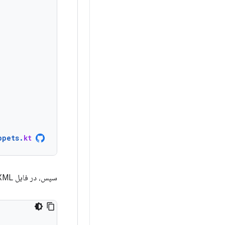
ppets
.
kt
سپس، در فایل XML خود: