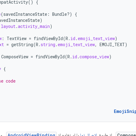
mpatActivity
()
{
e
(
savedInstanceState
:
Bundle?)
{
avedInstanceState
)
.
layout
.
activity_main
)
w
:
TextView
=
findViewById
(
R
.
id
.
emoji_text_view
)
xt
=
getString
(
R
.
string
.
emoji_text_view
,
EMOJI_TEXT
)
ComposeView
=
findViewById
(
R
.
id
.
compose_view
)
y
{
se code
EmojiSni
Compose
، از طریق
اتصال نما
با استفاده از
AndroidViewBinding
، ما