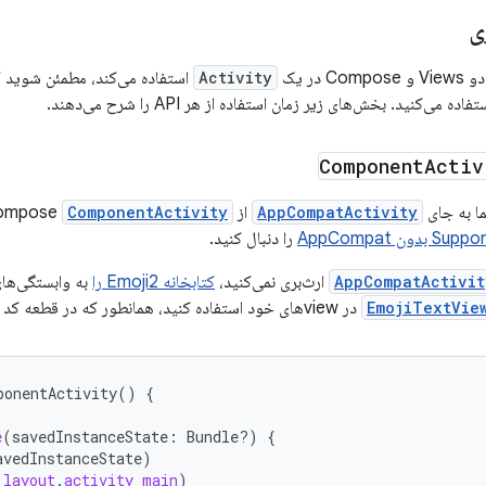
ی
 در یک
Activity
ی‌کنید. بخش‌های زیر زمان استفاده از هر API را شرح می‌دهند.
Component
Activ
 به جای
AppCompatActivity
از Compose
ComponentActivity
را دنبال کنید.
AppCompatActivit
ارث‌بری نمی‌کنید،
کتابخانه Emoji2 را
به وابستگی‌ها
EmojiTextVie
در viewهای خود استفاده کنید، همانطور که در قطعه کد زیر نشان داده شده است:
ponentActivity
()
{
e
(
savedInstanceState
:
Bundle?)
{
avedInstanceState
)
.
layout
.
activity_main
)