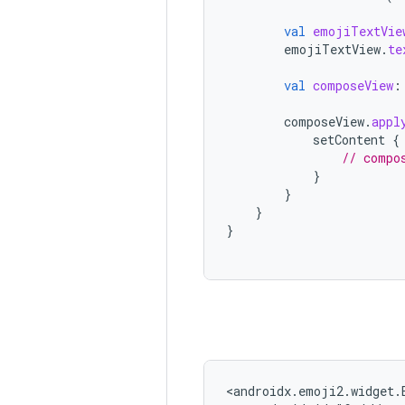
val
emojiTextVie
emojiTextView
.
te
val
composeView
:
composeView
.
appl
setContent
{
// compo
}
}
}
}