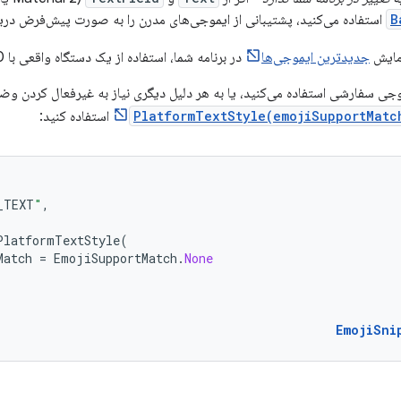
B
استفاده می‌کنید، پشتیبانی از ایموجی‌های مدرن را به صورت پیش‌فرض دری
زمایش
جدیدترین ایموجی‌ها
در برنامه شما، استفاده از یک دستگاه واقعی با API 30 یا پایین‌تر است.
PlatformTextStyle(emojiSupportMatc
استفاده کنید:
_TEXT
"
,
PlatformTextStyle
(
Match
=
EmojiSupportMatch
.
None
EmojiSni