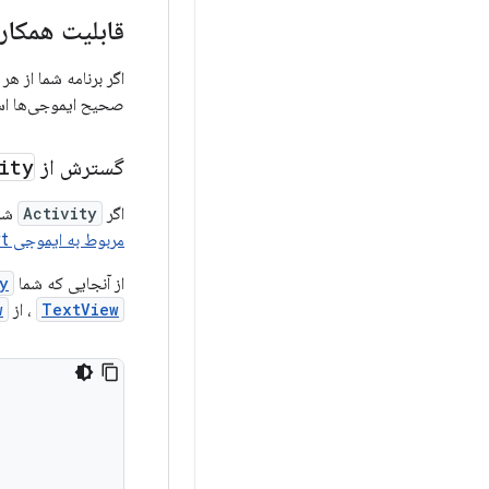
قابلیت همکار
اگر برنامه شما از هر دو Views و Compose
صحیح ایموجی‌ها استفاده م
گسترش از
ity
اگر
Activity
شما
مربوط به ایموجی Support بدون AppCompat
از آنجایی که شما
y
TextView
، از
w