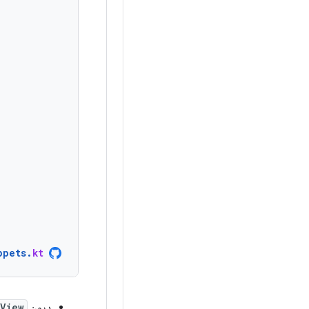
ppets
.
kt
درون
View