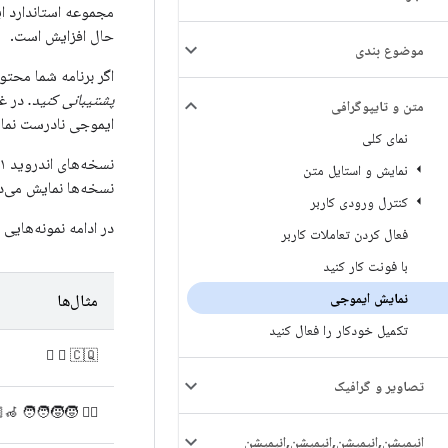
مجموعه استاندارد ا
حال افزایش است.
موضوع بندی
اگر برنامه شما محتو
پشتیبانی کنید.
در غی
متن و تایپوگرافی
ایموجی نادرست نمای
نمای کلی
نمایش و استایل متن
نسخه‌ها نمایش می‌د
کنترل ورودی کاربر
در ادامه نمونه‌هایی
فعال کردن تعاملات کاربر
با فونت کار کنید
نمایش ایموجی
مثال‌ها
تکمیل خودکار را فعال کنید
🫩 🪉 🇨🇶
تصاویر و گرافیک
🧑‍🧒‍🧒 👩🏽‍🦽‍➡️ 🇲🇶
انیمیشن
,
انیمیشن
,
انیمیشن
,
انیمیشن