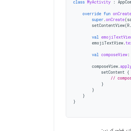
class
MyActivity
:
AppCo
override
fun
onCreat
super
.
onCreate
(
s
setContentView
(
R
val
emojiTextVie
emojiTextView
.
te
val
composeView
:
composeView
.
appl
setContent
{
// compo
}
}
}
}
نند قطعه کد زیر: