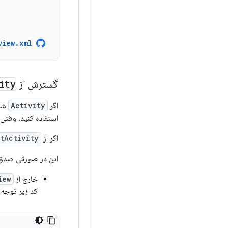
view.xml
گسترش از
ity
اگر
Activity
شما
استفاده کنید. وقتی از composableهای Text استفاده می‌کنید، ایموجی‌ها به درستی در نسخه‌های مختلف اندروی
اگر از
tActivity
این در صورتی صدق می‌ک
خارج از
iew
کد زیر توجه 