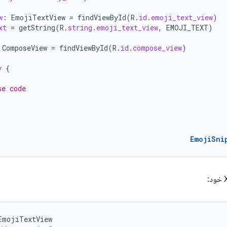
w
:
EmojiTextView
=
findViewById
(
R
.
id
.
emoji_text_view
)
xt
=
getString
(
R
.
string
.
emoji_text_view
,
EMOJI_TEXT
)
ComposeView
=
findViewById
(
R
.
id
.
compose_view
)
y
{
se code
EmojiSni