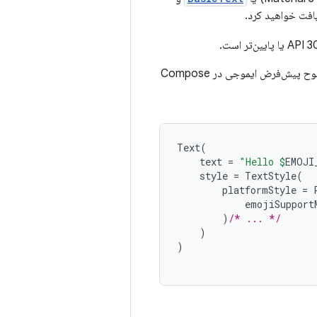
افت خواهید کرد.
اگر از یک راهکار ایموجی سفارشی استفاده می‌کنید، یا به هر دلیل دیگری نیاز به غیرفعال کردن وضوح پیش‌فرض ایموجی در Compose
Text
(
text
=
"Hello 
$
EMOJI
style
=
TextStyle
(
platformStyle
=
emojiSupport
)
/* ... */
)
)