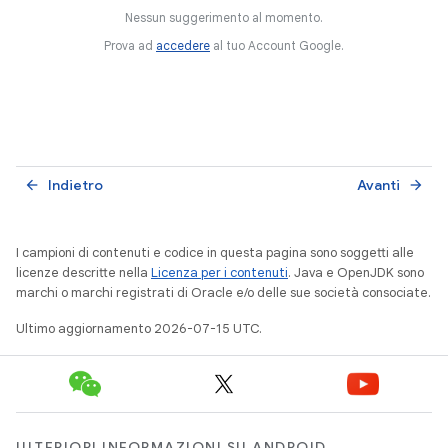
Nessun suggerimento al momento.
Prova ad
accedere
al tuo Account Google.
Indietro
Avanti
arrow_back
arrow_forward
I campioni di contenuti e codice in questa pagina sono soggetti alle
licenze descritte nella
Licenza per i contenuti
. Java e OpenJDK sono
marchi o marchi registrati di Oracle e/o delle sue società consociate.
Ultimo aggiornamento 2026-07-15 UTC.
ULTERIORI INFORMAZIONI SU ANDROID