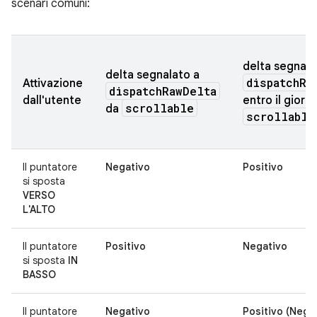
scenari comuni:
delta segnala
delta segnalato a
dispatchRa
Attivazione
dispatchRawDelta
dall'utente
entro il giorn
scrollable
da
scrollable
Il puntatore
Negativo
Positivo
si sposta
VERSO
L'ALTO
Il puntatore
Positivo
Negativo
si sposta
IN
BASSO
Il puntatore
Negativo
Positivo (Nega