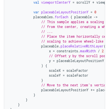
val
viewportCenterY
=
scrollY
+
viewpo
var
placeableLayoutPositionY
=
0
placeables
.
forEach
{
placeable
-
// This sample applies a scaling e
// from the center, creating a whe
// ...
// Place the item horizontally cen
// scaling to achieve wheel-like e
placeable
.
placeRelativeWithLayer
(
x
=
constraints
.
maxWidth
/
2
-
// Offset y by the scroll posi
y
=
placeableLayoutPositionY
-
)
{
scaleX
=
scaleFactor
scaleY
=
scaleFactor
}
// Move to the next item's vertica
placeableLayoutPositionY
+=
placea
}
}
}