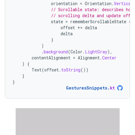
orientation
=
Orientation
.
Vertical
// Scrollable state: describes how
// scrolling delta and update offs
state
=
rememberScrollableState
{
offset
+=
delta
delta
}
)
.
background
(
Color
.
LightGray
),
contentAlignment
=
Alignment
.
Center
)
{
Text
(
offset
.
toString
())
}
}
GesturesSnippets
.
kt