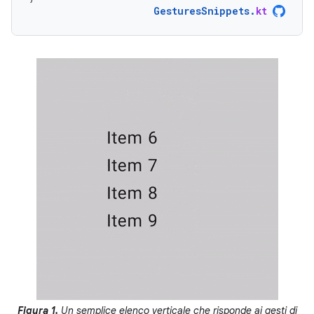
GesturesSnippets
.
kt
Figura 1.
Un semplice elenco verticale che risponde ai gesti di