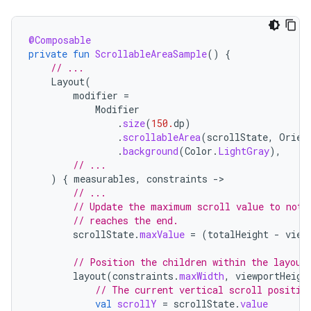
@Composable
private
fun
ScrollableAreaSample
()
{
// ...
Layout
(
modifier
=
Modifier
.
size
(
150.
dp
)
.
scrollableArea
(
scrollState
,
Orien
.
background
(
Color
.
LightGray
),
// ...
)
{
measurables
,
constraints
-
// ...
// Update the maximum scroll value to not 
// reaches the end.
scrollState
.
maxValue
=
(
totalHeight
-
view
// Position the children within the layout
layout
(
constraints
.
maxWidth
,
viewportHeigh
// The current vertical scroll positio
val
scrollY
=
scrollState
.
value