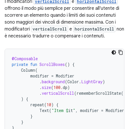
I modificatori
verticalScroll
e
horizontalScroll
offrono il modo più semplice per consentire all'utente di
scorrere un elemento quando i limiti dei suoi contenuti
sono maggiori dei vincoli di dimensione massima. Con i
modificatori
verticalScroll
e
horizontalScroll
non
è necessario tradurre o compensare i contenuti.
@Composable
private
fun
ScrollBoxes
()
{
Column
(
modifier
=
Modifier
.
background
(
Color
.
LightGray
)
.
size
(
100.
dp
)
.
verticalScroll
(
rememberScrollState
())
)
{
repeat
(
10
)
{
Text
(
"Item 
$
it
"
,
modifier
=
Modifier
.
p
}
}
}