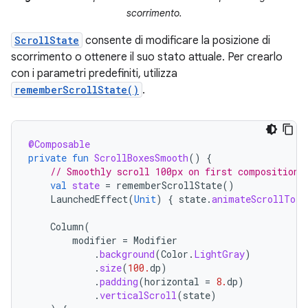
scorrimento.
ScrollState
consente di modificare la posizione di
scorrimento o ottenere il suo stato attuale. Per crearlo
con i parametri predefiniti, utilizza
rememberScrollState()
.
@Composable
private
fun
ScrollBoxesSmooth
()
{
// Smoothly scroll 100px on first composition
val
state
=
rememberScrollState
()
LaunchedEffect
(
Unit
)
{
state
.
animateScrollTo
(
1
Column
(
modifier
=
Modifier
.
background
(
Color
.
LightGray
)
.
size
(
100.
dp
)
.
padding
(
horizontal
=
8.
dp
)
.
verticalScroll
(
state
)