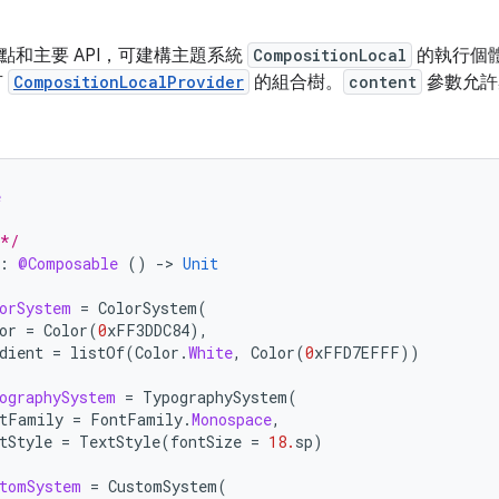
點和主要 API，可建構主題系統
CompositionLocal
的執行個體
有
CompositionLocalProvider
的組合樹。
content
參數允許
e
 */
:
@Composable
()
-
>
Unit
orSystem
=
ColorSystem
(
or
=
Color
(
0
xFF3DDC84
),
dient
=
listOf
(
Color
.
White
,
Color
(
0
xFFD7EFFF
))
ographySystem
=
TypographySystem
(
tFamily
=
FontFamily
.
Monospace
,
tStyle
=
TextStyle
(
fontSize
=
18.
sp
)
tomSystem
=
CustomSystem
(