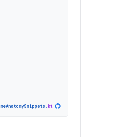
meAnatomySnippets
.
kt