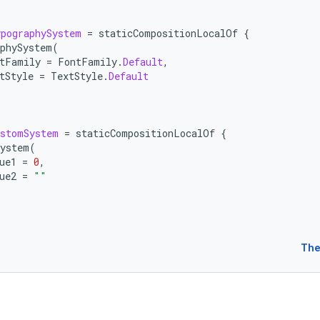
pographySystem
=
staticCompositionLocalOf
{
phySystem
(
tFamily
=
FontFamily
.
Default
,
tStyle
=
TextStyle
.
Default
ustomSystem
=
staticCompositionLocalOf
{
System
(
ue1
=
0
,
ue2
=
""
The