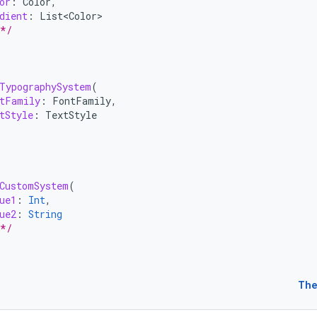
or
:
Color
,
dient
:
List<Color>
 */
TypographySystem
(
tFamily
:
FontFamily
,
tStyle
:
TextStyle
CustomSystem
(
ue1
:
Int
,
ue2
:
String
 */
The