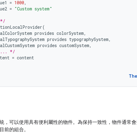
ue1
=
1000
,
ue2
=
"Custom system"
 */
tionLocalProvider
(
alColorSystem
provides
colorSystem
,
alTypographySystem
provides
typographySystem
,
alCustomSystem
provides
customSystem
,
... */
tent
=
content
The
統，可以使用具有便利屬性的物件。為保持一致性，物件通常會
目前的組合。