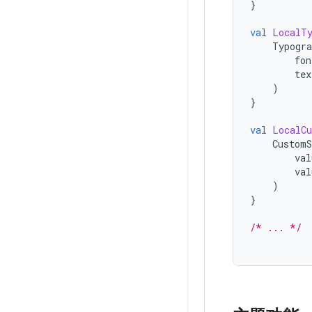
}
val
LocalTy
Typogra
fon
tex
)
}
val
LocalC
Custom
val
val
)
}
/* ... */