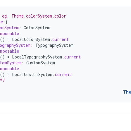
 eg. Theme.colorSystem.color
me
{
orSystem
:
ColorSystem
mposable
()
=
LocalColorSystem
.
current
ographySystem
:
TypographySystem
mposable
()
=
LocalTypographySystem
.
current
tomSystem
:
CustomSystem
mposable
()
=
LocalCustomSystem
.
current
 */
The