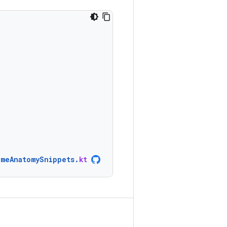
meAnatomySnippets
.
kt