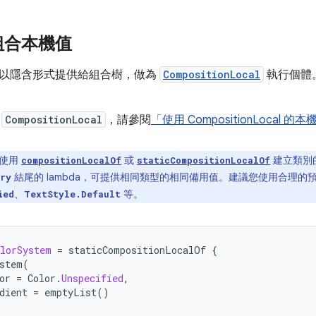
組合本機值
以隱含形式提供給組合樹，做為
CompositionLocal
執行個體
解
CompositionLocal
，請參閱
「使用 CompositionLocal
使用
或
建立類別
compositionLocalOf
staticCompositionLocalOf
結尾的 lambda，可提供相同類型的相同備用值。建議您使用合理的
ry
、
等。
ied
TextStyle.Default
lorSystem
=
staticCompositionLocalOf
{
stem
(
or
=
Color
.
Unspecified
,
dient
=
emptyList
()