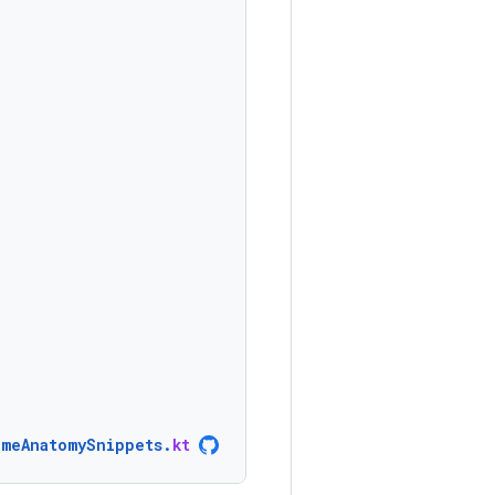
meAnatomySnippets
.
kt