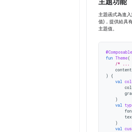
主題功能
主題函式為進入
值)，提供給具
主題值。
@Composabl
fun
Theme
(
/* ...
content
)
{
val
col
col
gra
)
val
typ
fon
tex
)
val
cus