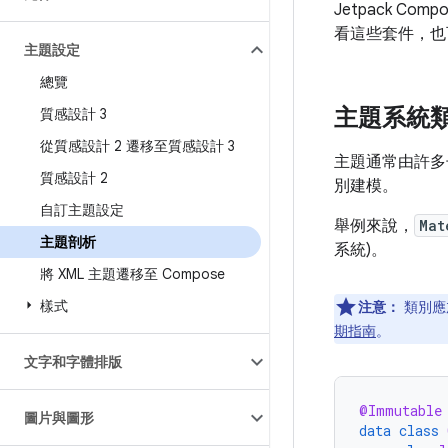
Jetpack C
看這些套件，也
主題設定
總覽
主題系統
質感設計 3
從質感設計 2 遷移至質感設計 3
主題通常由許多
質感設計 2
別建模。
自訂主題設定
舉例來說，
Mat
主題剖析
系統)。
將 XML 主題遷移至 Compose
樣式
注意：
類別應
期指南
。
文字和字體排版
@Immutable
圖片與圖形
data
class