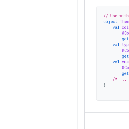
// Use with
object
The
val
col
@Co
get
val
typ
@Co
get
val
cus
@Co
get
/* ...
}