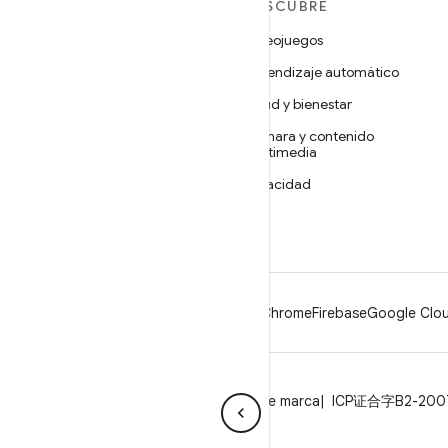
MÁS ANDROID
DESCUBRE
Android
Videojuegos
Android para empresas
Aprendizaje automático
Seguridad
Salud y bienestar
Código abierto
Cámara y contenido
multimedia
Noticias
Privacidad
Blog
5G
Podcasts
Android
Chrome
Firebase
Google Clou
Privacidad
Licencia
Lineamientos de marca
ICP证合字B2-20