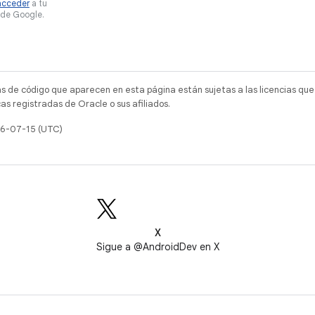
acceder
a tu
de Google.
as de código que aparecen en esta página están sujetas a las licencias que
s registradas de Oracle o sus afiliados.
26-07-15 (UTC)
X
Sigue a @AndroidDev en X