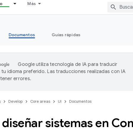
lo
Más
Documentos
Guías rápidas
Google utiliza tecnología de IA para traducir
 tu idioma preferido. Las traducciones realizadas con IA
ener errores.
s
Develop
Core areas
UI
Documentos
diseñar sistemas en Co