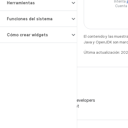
Intenta
Herramientas
Cuenta 
Funciones del sistema
Cómo crear widgets
El contenido y las muestr
Java y OpenJDK son marca
Última actualización: 20
WeChat
Sigue a Android Developers
en WeChat