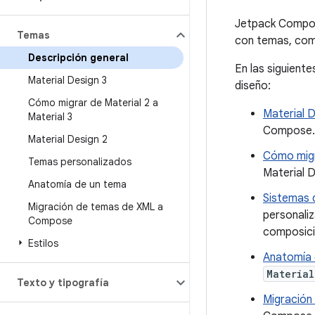
Jetpack Compose
Temas
con temas, co
Descripción general
En las siguient
Material Design 3
diseño:
Cómo migrar de Material 2 a
Material D
Material 3
Compose.
Material Design 2
Cómo migra
Temas personalizados
Material 
Anatomía de un tema
Sistemas 
Migración de temas de XML a
personali
Compose
composició
Estilos
Anatomía 
Materia
Texto y tipografía
Migración