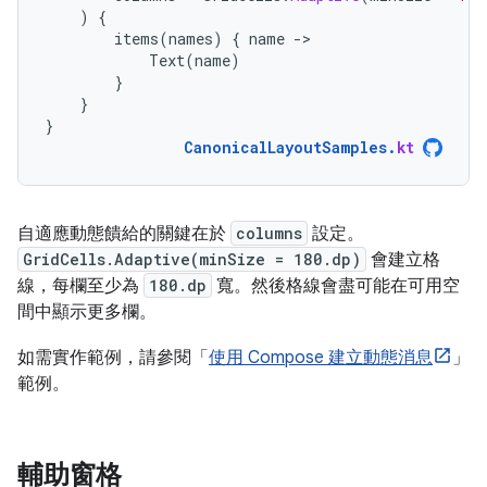
)
{
items
(
names
)
{
name
-
Text
(
name
)
}
}
}
CanonicalLayoutSamples
.
kt
自適應動態饋給的關鍵在於
columns
設定。
GridCells.Adaptive(minSize = 180.dp)
會建立格
線，每欄至少為
180.dp
寬。然後格線會盡可能在可用空
間中顯示更多欄。
如需實作範例，請參閱「
使用 Compose 建立動態消息
」
範例。
輔助窗格