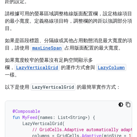
距的設定。
請根據可用的螢幕區域調整格線版面配置欄，設定格線項目
的最小寬度。定義格線項目時，調整欄的跨距以強調部分項
目。
如果是區段標題、分隔線或其他占用動態消息最大寬度的項
目，請使用
maxLineSpan
占用版面配置的最大寬度。
如果寬度較窄的螢幕沒有足夠空間顯示多
欄，
LazyVerticalGrid
的運作方式會與
LazyColumn
一樣。
以下是使用
LazyVerticalGrid
的最簡單實作方式：
@Composable
fun
MyFeed
(
names
:
List<String>
)
{
LazyVerticalGrid
(
// GridCells.Adaptive automatically adapts
columns
=
GridCells
.
Adaptive
(
minSize
=
180