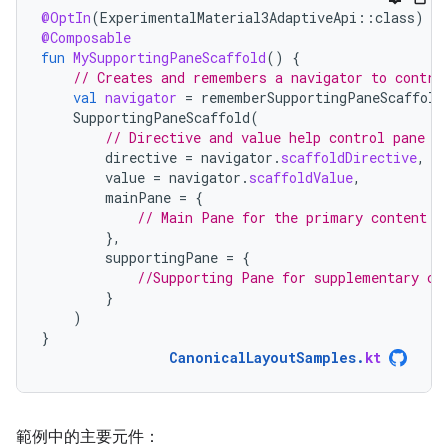
@OptIn
(
ExperimentalMaterial3AdaptiveApi
::
class
)
@Composable
fun
MySupportingPaneScaffold
()
{
// Creates and remembers a navigator to contro
val
navigator
=
rememberSupportingPaneScaffold
SupportingPaneScaffold
(
// Directive and value help control pane v
directive
=
navigator
.
scaffoldDirective
,
value
=
navigator
.
scaffoldValue
,
mainPane
=
{
// Main Pane for the primary content
},
supportingPane
=
{
//Supporting Pane for supplementary co
}
)
}
CanonicalLayoutSamples
.
kt
範例中的主要元件：