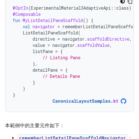
@OptIn
(
ExperimentalMaterial3AdaptiveApi
::
class
)
@Composable
fun
MyListDetailPaneScaffold
()
{
val
navigator
=
rememberListDetailPaneScaffold
ListDetailPaneScaffold
(
directive
=
navigator
.
scaffoldDirective
,
value
=
navigator
.
scaffoldValue
,
listPane
=
{
// Listing Pane
},
detailPane
=
{
// Details Pane
}
)
}
CanonicalLayoutSamples
.
kt
本範例中的主要元件如下：
rememberListDetailPaneScaffoldNavigator
：