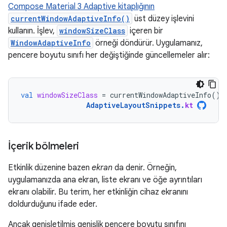
Compose Material 3 Adaptive kitaplığının
currentWindowAdaptiveInfo()
üst düzey işlevini
kullanın. İşlev,
windowSizeClass
içeren bir
WindowAdaptiveInfo
örneği döndürür. Uygulamanız,
pencere boyutu sınıfı her değiştiğinde güncellemeler alır:
val
windowSizeClass
=
currentWindowAdaptiveInfo
().
AdaptiveLayoutSnippets
.
kt
İçerik bölmeleri
Etkinlik düzenine bazen
ekran
da denir. Örneğin,
uygulamanızda ana ekran, liste ekranı ve öğe ayrıntıları
ekranı olabilir. Bu terim, her etkinliğin cihaz ekranını
doldurduğunu ifade eder.
Ancak genişletilmiş genişlik pencere boyutu sınıfını