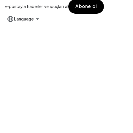
Abone ol
E-postayla haberler ve ipuçları al