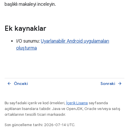
başlıklı makaleyi inceleyin.
Ek kaynaklar
I/O sunumu:
Uyarlanabilir Android uygulamaları
oluşturma
Önceki
Sonraki
arrow_back
arrow_forward
Bu sayfadaki içerik ve kod örnekleri,
İçerik Lisansı
sayfasında
açıklanan lisanslara tabidir. Java ve OpenJDK, Oracle ve/veya satış
ortaklarının tescilli ticari markasıdır.
Son güncelleme tarihi: 2026-07-14 UTC.