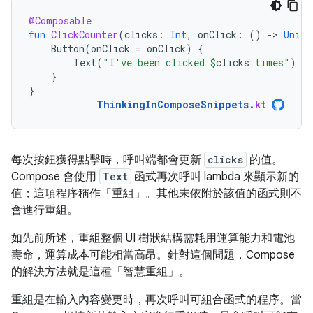
@Composable
fun
ClickCounter
(
clicks
:
Int
,
onClick
:
()
-
>
Unit
)
Button
(
onClick
=
onClick
)
{
Text
(
"I've been clicked 
$
clicks
 times"
)
}
}
ThinkingInComposeSnippets
.
kt
每次按鈕獲得點擊時，呼叫端都會更新
clicks
的值。
Compose 會使用
Text
函式再次呼叫 lambda 來顯示新的
值；這項程序稱作「重組」
。其他未依附於該值的函式則不
會進行重組。
如先前所述，重組整個 UI 樹狀結構需耗用運算能力和電池
壽命，運算成本可能相當高昂。針對這個問題，Compose
的解決方法就是這種「智慧重組」
。
重組是在輸入內容變更時，再次呼叫可組合函式的程序。當