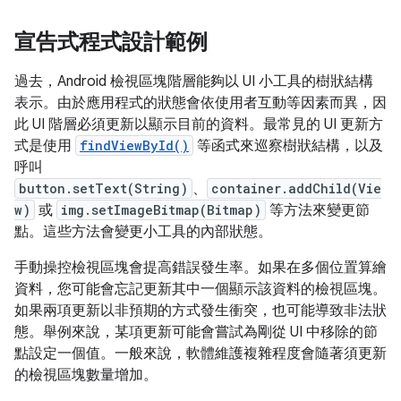
宣告式程式設計範例
過去，Android 檢視區塊階層能夠以 UI 小工具的樹狀結構
表示。由於應用程式的狀態會依使用者互動等因素而異，因
此 UI 階層必須更新以顯示目前的資料。最常見的 UI 更新方
式是使用
findViewById()
等函式來巡察樹狀結構，以及
呼叫
button.setText(String)
、
container.addChild(Vie
w)
或
img.setImageBitmap(Bitmap)
等方法來變更節
點。這些方法會變更小工具的內部狀態。
手動操控檢視區塊會提高錯誤發生率。如果在多個位置算繪
資料，您可能會忘記更新其中一個顯示該資料的檢視區塊。
如果兩項更新以非預期的方式發生衝突，也可能導致非法狀
態。舉例來說，某項更新可能會嘗試為剛從 UI 中移除的節
點設定一個值。一般來說，軟體維護複雜程度會隨著須更新
的檢視區塊數量增加。