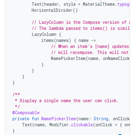
Text
(
header
,
style
=
MaterialTheme
.
typogra
HorizontalDivider
()
// LazyColumn is the Compose version of a 
// The lambda passed to items() is similar
LazyColumn
{
items
(
names
)
{
name
-
// When an item's [name] updates, 
// will recompose. This will not r
NamePickerItem
(
name
,
onNameClicked
}
}
}
}
/**
 * Display a single name the user can click.
 */
@Composable
private
fun
NamePickerItem
(
name
:
String
,
onClicked
Text
(
name
,
Modifier
.
clickable
(
onClick
=
{
onCl
}