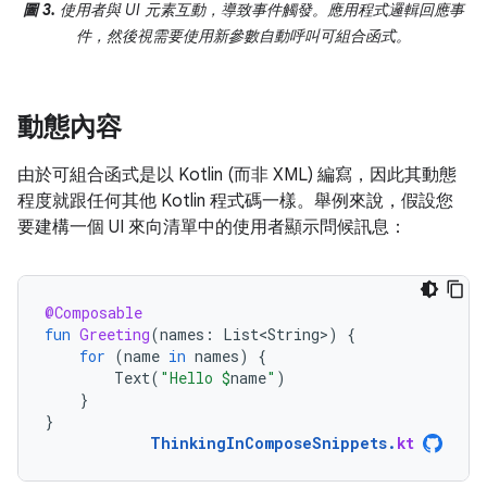
圖 3.
使用者與 UI 元素互動，導致事件觸發。應用程式邏輯回應事
件，然後視需要使用新參數自動呼叫可組合函式。
動態內容
由於可組合函式是以 Kotlin (而非 XML) 編寫，因此其動態
程度就跟任何其他 Kotlin 程式碼一樣。舉例來說，假設您
要建構一個 UI 來向清單中的使用者顯示問候訊息：
@Composable
fun
Greeting
(
names
:
List<String>
)
{
for
(
name
in
names
)
{
Text
(
"Hello 
$
name
"
)
}
}
ThinkingInComposeSnippets
.
kt