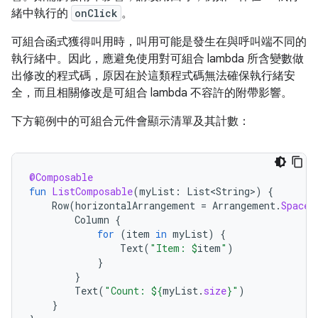
緒中執行的
onClick
。
可組合函式獲得叫用時，叫用可能是發生在與呼叫端不同的
執行緒中。因此，應避免使用對可組合 lambda 所含變數做
出修改的程式碼，原因在於這類程式碼無法確保執行緒安
全，而且相關修改是可組合 lambda 不容許的附帶影響。
下方範例中的可組合元件會顯示清單及其計數：
@Composable
fun
ListComposable
(
myList
:
List<String>
)
{
Row
(
horizontalArrangement
=
Arrangement
.
SpaceB
Column
{
for
(
item
in
myList
)
{
Text
(
"Item: 
$
item
"
)
}
}
Text
(
"Count: 
${
myList
.
size
}
"
)
}