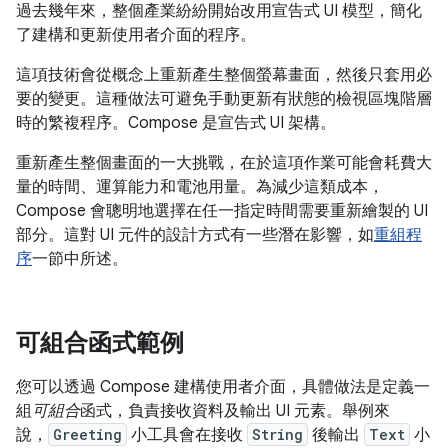
過去幾年來，整個產業紛紛開始改用宣告式 UI 模型，簡化
了建構和更新使用者介面的程序。
這項技術會從概念上重新產生整個螢幕畫面，然後只套用必
要的變更。這種做法可避免手動更新有狀態的檢視區塊階層
時的繁複程序。Compose 是宣告式 UI 架構。
重新產生整個畫面的一大挑戰，在於這項作業可能會耗費大
量的時間、運算能力和電池用量。為減少這類成本，
Compose 會聰明地選擇在任一指定時間需要重新繪製的 UI
部分。這對 UI 元件的設計方式有一些潛在影響，如
重組程
序
一節中所述。
可組合函式範例
您可以透過 Compose 建構使用者介面，具體做法是定義一
組
可組合
函式，負責接收資料及輸出 UI 元素。舉例來
說，
Greeting
小工具會在接收
String
後輸出
Text
小