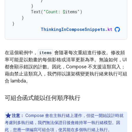
}
Text
(
"Count: 
$
items
"
)
}
}
ThinkingInComposeSnippets
.
kt
在這個範例中，
items
會隨著每次重組進行修改。修改頻
率可能是以動畫的每個影格或清單更新為準。無論如何，UI
都會顯示錯誤的計數。因此，Compose 不支援這類寫入；
藉由禁止這類寫入，我們得以讓架構變更執行緒來執行可組
合 lambda。
可組合函式能以任何順序執行
注意：
Compose 會在主執行緒上運作，但從一開始設計時就
考慮到多執行緒，我們無法保證日後會維持單一執行緒模型。因
此，您應一律編寫可組合項，使其能在多個執行緒上執行。