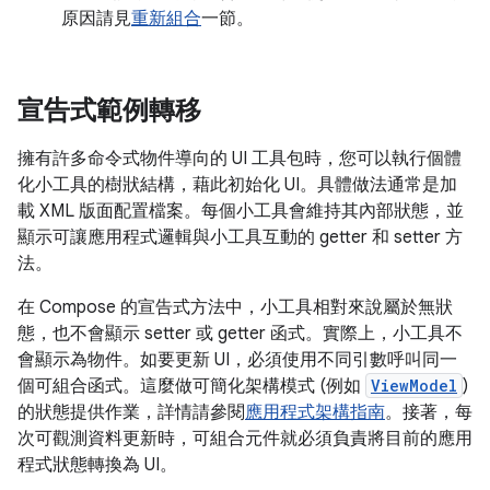
原因請見
重新組合
一節。
宣告式範例轉移
擁有許多命令式物件導向的 UI 工具包時，您可以執行個體
化小工具的樹狀結構，藉此初始化 UI。具體做法通常是加
載 XML 版面配置檔案。每個小工具會維持其內部狀態，並
顯示可讓應用程式邏輯與小工具互動的 getter 和 setter 方
法。
在 Compose 的宣告式方法中，小工具相對來說屬於無狀
態，也不會顯示 setter 或 getter 函式。實際上，小工具不
會顯示為物件。如要更新 UI，必須使用不同引數呼叫同一
個可組合函式。這麼做可簡化架構模式 (例如
ViewModel
)
的狀態提供作業，詳情請參閱
應用程式架構指南
。接著，每
次可觀測資料更新時，可組合元件就必須負責將目前的應用
程式狀態轉換為 UI。