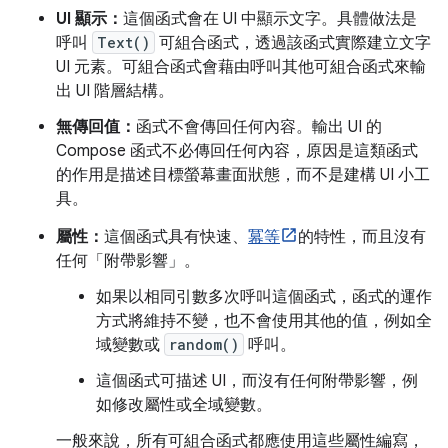
UI 顯示：
這個函式會在 UI 中顯示文字。具體做法是
呼叫
Text()
可組合函式，透過該函式實際建立文字
UI 元素。可組合函式會藉由呼叫其他可組合函式來輸
出 UI 階層結構。
無傳回值：
函式不會傳回任何內容。輸出 UI 的
Compose 函式不必傳回任何內容，原因是這類函式
的作用是描述目標螢幕畫面狀態，而不是建構 UI 小工
具。
屬性：
這個函式具有快速、
冪等
的特性，而且沒有
任何「附帶影響」
。
如果以相同引數多次呼叫這個函式，函式的運作
方式將維持不變，也不會使用其他的值，例如全
域變數或
random()
呼叫。
這個函式可描述 UI，而沒有任何附帶影響，例
如修改屬性或全域變數。
一般來說，所有可組合函式都應使用這些屬性編寫，