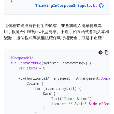
}
ThinkingInComposeSnippets
.
kt
這個程式碼沒有任何附帶影響，並會將輸入清單轉換為
UI，很適合用來顯示小型清單。不過，如果函式會寫入本機
變數，這個程式碼就無法確保執行緒安全，或是不正確：
@Composable
fun
ListWithBug
(
myList
:
List<String>
)
{
var
items
=
0
Row
(
horizontalArrangement
=
Arrangement
.
SpaceB
Column
{
for
(
item
in
myList
)
{
Card
{
Text
(
"Item: 
$
item
"
)
items
++
// Avoid! Side-effect 
}
}