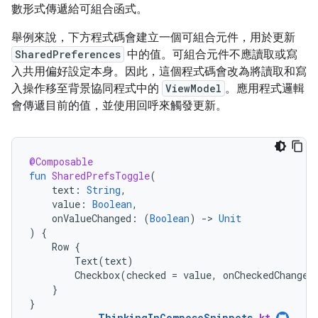
數形式傳遞給可組合函式。
舉例來說，下方程式碼會建立一個可組合元件，用於更新
SharedPreferences
中的值。可組合元件不應讀取或寫
入共用偏好設定本身。因此，這個程式碼會改為將讀取和寫
入操作移至背景協同程式中的
ViewModel
。應用程式邏輯
會傳遞目前的值，並使用回呼來觸發更新。
@Composable
fun
SharedPrefsToggle
(
text
:
String
,
value
:
Boolean
,
onValueChanged
:
(
Boolean
)
-
>
Unit
)
{
Row
{
Text
(
text
)
Checkbox
(
checked
=
value
,
onCheckedChange
}
}
ThinkingInComposeSnippets
.
kt