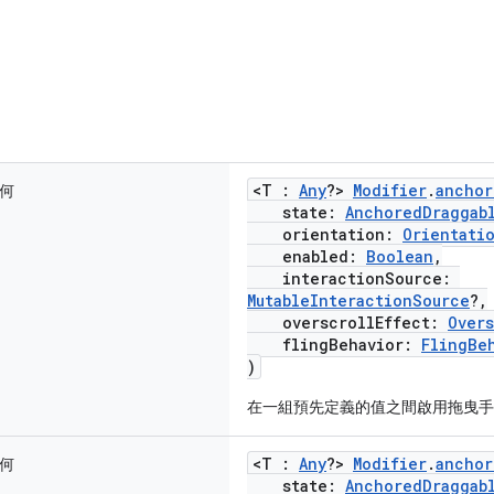
<T :
Any
?>
Modifier
.
anchor
何
state:
AnchoredDraggab
orientation:
Orientati
enabled:
Boolean
,
interactionSource:
MutableInteractionSource
?,
overscrollEffect:
Overs
flingBehavior:
FlingBe
)
在一組預先定義的值之間啟用拖曳手
<T :
Any
?>
Modifier
.
anchor
何
state:
AnchoredDraggab