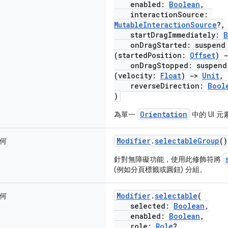
enabled:
Boolean
,
interactionSource:
MutableInteractionSource
?,
startDragImmediately:
B
onDragStarted: suspen
(startedPosition:
Offset
)
-
onDragStopped: suspen
(velocity:
Float
)
->
Unit
,
reverseDirection:
Bool
)
Orientation
為單一
中的 UI 
Modifier
.
selectableGroup
()
何
針對無障礙功能，使用此修飾符將
(例如分頁標籤或圓鈕) 分組。
Modifier
.
selectable
(
何
selected:
Boolean
,
enabled:
Boolean
,
role:
Role
?,