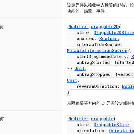
設定元件以接收輸入性質的點按、按
功能的「點擊」事件。
Modifier
.
draggable2D
(
何
state:
Draggable2DState
enabled:
Boolean
,
interactionSource:
MutableInteractionSource
?,
startDragImmediately:
B
onDragStarted: (started
->
Unit
,
onDragStopped: (veloci
Unit
,
reverseDirection:
Bool
)
為兩種螢幕方向的 UI 元素設定觸控
Modifier
.
draggable
(
何
state:
DraggableState
,
orientation:
Orientati