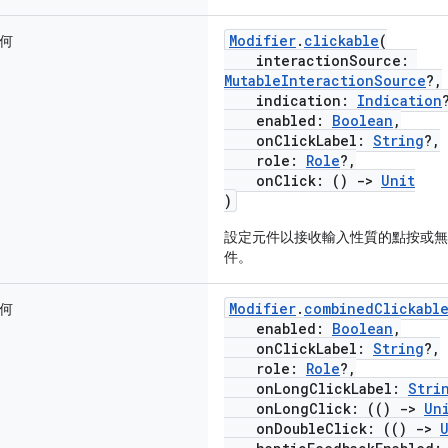
Modifier
.
clickable
(
何
interactionSource:
MutableInteractionSource
?,
indication:
Indication
enabled:
Boolean
,
onClickLabel:
String
?,
role:
Role
?,
onClick: ()
->
Unit
)
設定元件以接收輸入性質的點按或無
件。
Modifier
.
combinedClickabl
何
enabled:
Boolean
,
onClickLabel:
String
?,
role:
Role
?,
onLongClickLabel:
Stri
onLongClick: (()
->
Un
onDoubleClick: (()
->