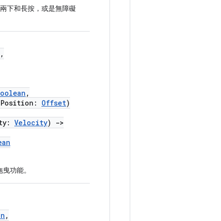
兩下和長按，或是無障礙
,
oolean
,
Position:
Offset
)
ty:
Velocity
)
->
ean
拖曳功能。
on
,