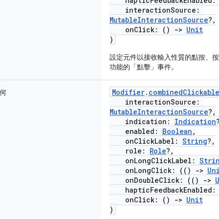
hapticFeedbackEnabled
interactionSource:
MutableInteractionSource
?,
onClick: ()
->
Unit
)
設定元件以接收輸入性質的點按、按
功能的「點擊」事件。
Modifier
.
combinedClickabl
何
interactionSource:
MutableInteractionSource
?,
indication:
Indication
enabled:
Boolean
,
onClickLabel:
String
?,
role:
Role
?,
onLongClickLabel:
Stri
onLongClick: (()
->
Un
onDoubleClick: (()
->
hapticFeedbackEnabled
onClick: ()
->
Unit
)