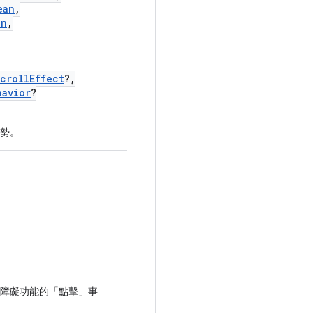
ean
,
on
,
crollEffect
?,
havior
?
勢。
障礙功能的「點擊」事