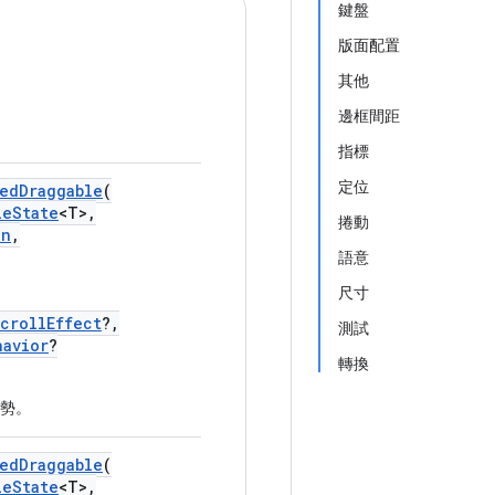
鍵盤
版面配置
其他
邊框間距
指標
定位
edDraggable
(
leState
<T>,
捲動
on
,
語意
尺寸
crollEffect
?,
測試
havior
?
轉換
勢。
edDraggable
(
leState
<T>,