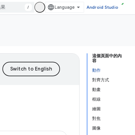
/
Android Studio
這個頁面中的內
容
動作
對齊方式
動畫
框線
繪圖
對焦
圖像