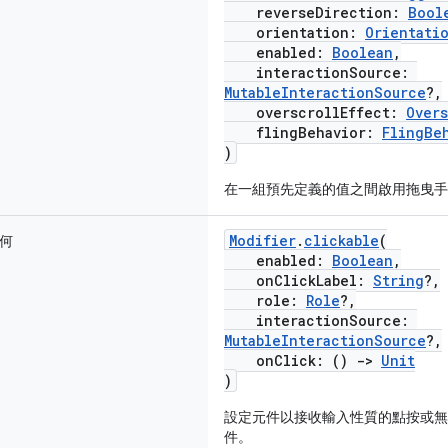
reverseDirection:
Bool
orientation:
Orientati
enabled:
Boolean
,
interactionSource:
MutableInteractionSource
?,
overscrollEffect:
Overs
flingBehavior:
FlingBe
)
在一組預先定義的值之間啟用拖曳手
Modifier
.
clickable
(
何
enabled:
Boolean
,
onClickLabel:
String
?,
role:
Role
?,
interactionSource:
MutableInteractionSource
?,
onClick: ()
->
Unit
)
設定元件以接收輸入性質的點按或無
件。