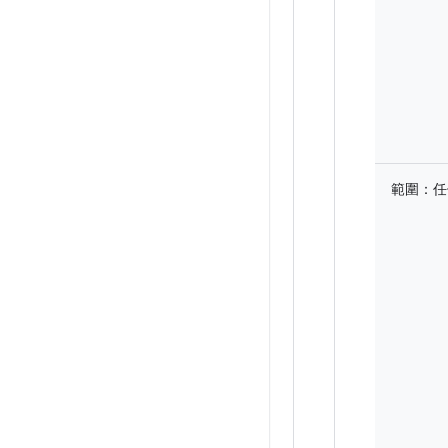
範圍：
任