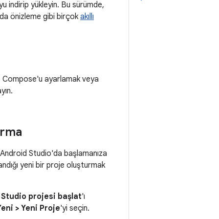
'yu indirip yükleyin. Bu sürümde,
nda önizleme gibi birçok
akıllı
de Compose'u ayarlamak veya
yın.
urma
z Android Studio'da başlamanıza
ndığı yeni bir proje oluşturmak
 Studio projesi başlat
'ı
eni > Yeni Proje
'yi seçin.