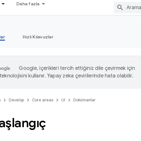
Daha fazla
ar
Hızlı Kılavuzlar
Google, içerikleri tercih ettiğiniz dile çevirmek için
eknolojisini kullanır. Yapay zeka çevirilerinde hata olabilir.
s
Develop
Core areas
UI
Dokümanlar
başlangıç