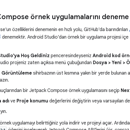
Compose örnek uygulamalarını deneme
un özelliklerini denemenin en hızlı yolu, GitHub'da barındırılan
denemektir. Android Studio'dan örnek bir uygulama projesi içe 
tudio'ya Hoş Geldiniz
penceresindeyseniz
Android kod örn
tudio projeniz zaten açıksa menü çubuğundan
Dosya > Yeni > 
i Görüntüleme
sihirbazının üst kısmına yakın bir yerde bulun
azın.
uçlarından bir Jetpack Compose örnek uygulamasını seçip
Nex
 adı
ve
Proje konumu
değerlerini değiştirin veya varsayılan de
ayın.
örnek uygulamayı belirttiğiniz yola indirir ve projeyi açar. Ardınd
.kt