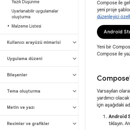
Yazılı Düşünme
Compose ile gel
yeni proje şablo
Uyarlanabilir uygulamalar
düzenleyici özell
oluşturma
Malzeme Listesi
Android St
Kullanıcı arayüzü mimarisi
Yeni bir Compos
Compose ile yazı
Uygulama düzeni
Bileşenler
Compose'u
Varsayılan olar
Tema oluşturma
yardımcı olacak 
için aşağıdaki ad
Metin ve yazı
Android S
tıklayın. 
Resimler ve grafikler