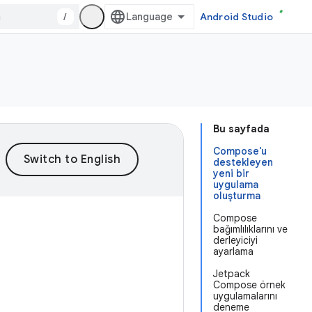
/
Android Studio
Bu sayfada
Compose'u
destekleyen
yeni bir
uygulama
oluşturma
Compose
bağımlılıklarını ve
derleyiciyi
ayarlama
Jetpack
Compose örnek
uygulamalarını
deneme