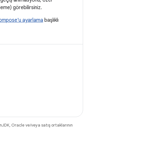
 geçiş animasyonu, özel
eme) görebilirsiniz.
ompose'u ayarlama
başlıklı
nJDK, Oracle ve/veya satış ortaklarının