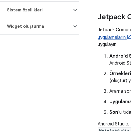
Sistem özellikleri
Jetpack 
Widget oluşturma
Jetpack Compose'
uygulamalarını
uygulayın:
Android S
Android S
Örnekler
(oluştur) y
Arama son
Uygulama
Son
'u tıkl
Android Studio, 
MainActivity