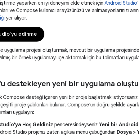
iştirme yaparken en iyi deneyimi elde etmek için
Android Studio
nları ve Compose kullanıcı arayüzünüzü ve animasyonlarınızı anı
iği
yer alıyor.
udio'yu edinme
e uygulama projesi oluşturmak, mevcut bir uygulama projesin
lmış bir örnek uygulamayı içe aktarmak için bu talimatları uygula
 destekleyen yeni bir uygulama oluşt
ak Compose desteği içeren yeni bir proje başlatmak istiyorsanı
çeşitli proje şablonları bulunur. Compose'un doğru şekilde ayarla
ımları uygulayın:
tudio'ya Hoş Geldiniz
penceresindeyseniz
Yeni bir Android
Android Studio projeniz zaten açıksa menü çubuğundan
Dosya > Y