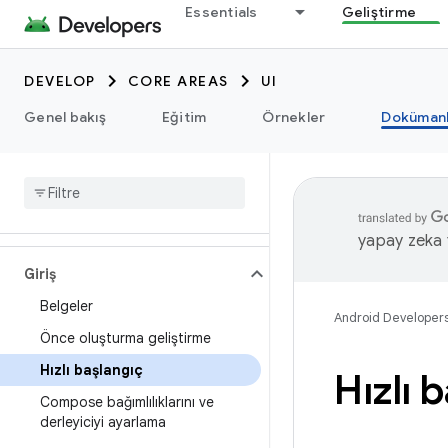
Essentials
Geliştirme
DEVELOP
CORE AREAS
UI
Genel bakış
Eğitim
Örnekler
Dokümanl
yapay zeka t
Giriş
Belgeler
Android Developer
Önce oluşturma geliştirme
Hızlı başlangıç
Hızlı 
Compose bağımlılıklarını ve
derleyiciyi ayarlama