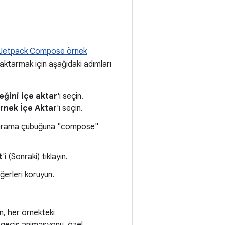
Jetpack Compose örnek
aktarmak için aşağıdaki adımları
eğini içe aktar
'ı seçin.
Örnek İçe Aktar
'ı seçin.
an arama çubuğuna "compose"
t
'i (Sonraki) tıklayın.
ğerleri koruyun.
an, her örnekteki