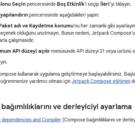
blonu Seçin
penceresinde
Boş Etkinlik
'i seçip
İleri
'yi tıklayın.
 yapılandırın
penceresinde aşağıdakileri yapın:
Paket adı
ve Kaydetme konumu
'nu her zamanki gibi ayarlayı
seçenek olduğunu unutmayın. Bunun nedeni, Jetpack Compose'un y
larla çalışmasıdır.
mum API düzeyi açılır
menüsünde API düzeyi 21 veya üstünü s
ayın.
ompose kullanarak uygulama geliştirmeye başlayabilirsiniz. Başl
i öğrenmenize yardımcı olması için
Jetpack Compose eğitimini
de
ağımlılıklarını ve derleyiciyi ayarlama
dependencies and Compiler
(Compose bağımlılıklarını ve derleyi