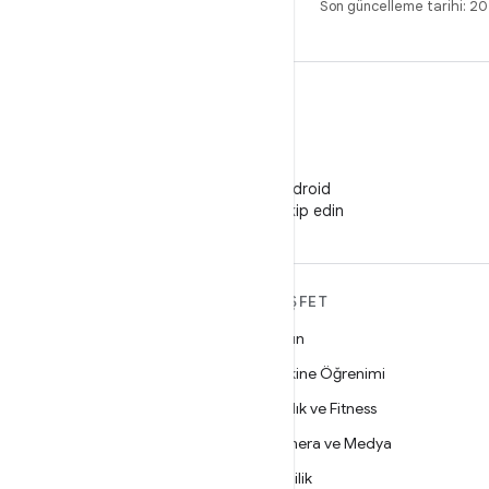
Son güncelleme tarihi: 2
WeChat
WeChat'te Android
Developers'ı takip edin
ANDROID HAKKINDA
KEŞFET
DAHA FAZLA
Oyun
Android
Makine Öğrenimi
İşletmeler için Android
Sağlık ve Fitness
Güvenlik
Kamera ve Medya
Kaynak
Gizlilik