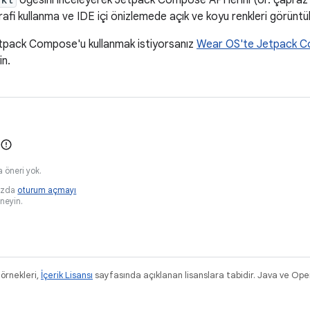
öğesini inceleyerek Jetpack Compose API'lerini (ör. çapraz
grafi kullanma ve IDE içi önizlemede açık ve koyu renkleri görüntül
tpack Compose'u kullanmak istiyorsanız
Wear OS'te Jetpack C
in.
 öneri yok.
ızda
oturum açmayı
neyin.
 örnekleri,
İçerik Lisansı
sayfasında açıklanan lisanslara tabidir. Java ve Ope