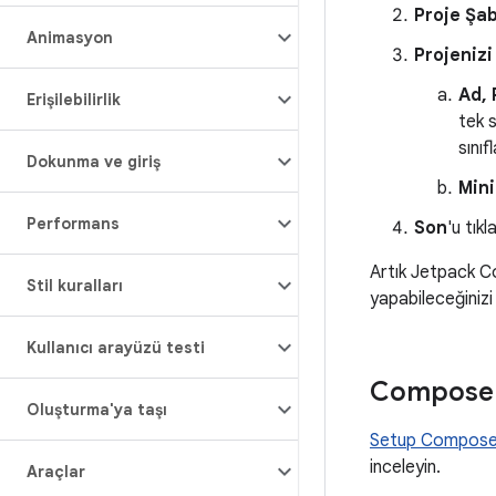
Proje Şa
Animasyon
Projenizi
Ad,
Erişilebilirlik
tek 
sınıf
Dokunma ve giriş
Mini
Performans
Son
'u tıkl
Artık Jetpack C
Stil kuralları
yapabileceğiniz
Kullanıcı arayüzü testi
Compose b
Oluşturma'ya taşı
Setup Compose 
inceleyin.
Araçlar