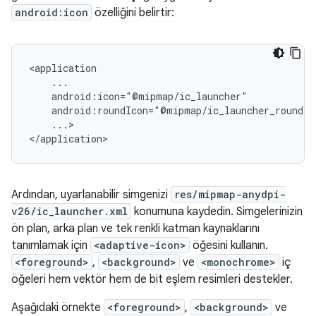
android:icon
özelliğini belirtir:
...>

</application>
Ardından, uyarlanabilir simgenizi
res/mipmap-anydpi-
v26/ic_launcher.xml
konumuna kaydedin. Simgelerinizin
ön plan, arka plan ve tek renkli katman kaynaklarını
tanımlamak için
<adaptive-icon>
öğesini kullanın.
<foreground>
,
<background>
ve
<monochrome>
iç
öğeleri hem vektör hem de bit eşlem resimleri destekler.
Aşağıdaki örnekte
<foreground>
,
<background>
ve