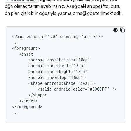
öğe olarak tanımlayabilirsiniz. Aşağıdaki snippet'te, bunu
ön plan çizilebilir öğesiyle yapma örneği gösterilmektedir.
<?xml
version="1.0"
encoding="utf-8"?>

...

<shape
<solid
android:color="#0000FF"
</inset>

</foreground>

...