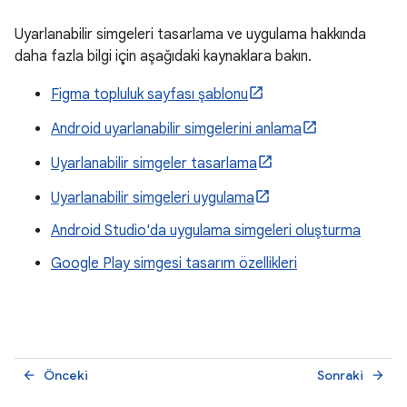
Uyarlanabilir simgeleri tasarlama ve uygulama hakkında
daha fazla bilgi için aşağıdaki kaynaklara bakın.
Figma topluluk sayfası şablonu
Android uyarlanabilir simgelerini anlama
Uyarlanabilir simgeler tasarlama
Uyarlanabilir simgeleri uygulama
Android Studio'da uygulama simgeleri oluşturma
Google Play simgesi tasarım özellikleri
Önceki
Sonraki
arrow_back
arrow_forward