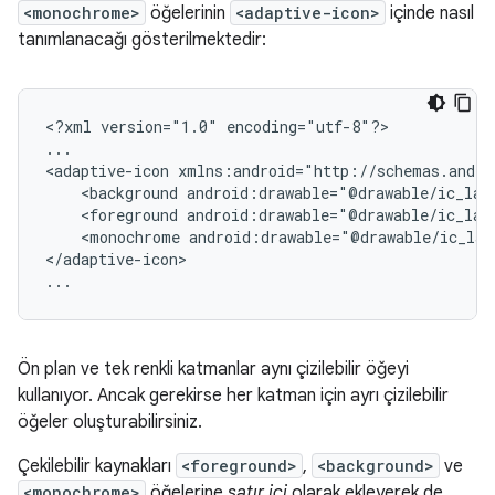
<monochrome>
öğelerinin
<adaptive-icon>
içinde nasıl
tanımlanacağı gösterilmektedir:
<?xml
version="1.0"
encoding="utf-8"?>

...

<adaptive-icon
<background
android:drawable="@drawable/ic_lau
<foreground
android:drawable="@drawable/ic_lau
<monochrome
android:drawable="@drawable/ic_lau
</adaptive-icon>

...
Ön plan ve tek renkli katmanlar aynı çizilebilir öğeyi
kullanıyor. Ancak gerekirse her katman için ayrı çizilebilir
öğeler oluşturabilirsiniz.
Çekilebilir kaynakları
<foreground>
,
<background>
ve
<monochrome>
öğelerine
satır içi
olarak ekleyerek de