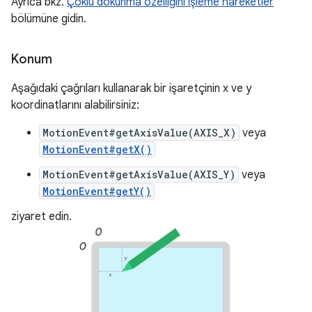
Ayrıca bkz.
Çoklu dokunma özelliğini işleme hareketler
bölümüne gidin.
Konum
Aşağıdaki çağrıları kullanarak bir işaretçinin x ve y
koordinatlarını alabilirsiniz:
MotionEvent#getAxisValue(AXIS_X)
veya
MotionEvent#getX()
MotionEvent#getAxisValue(AXIS_Y)
veya
MotionEvent#getY()
ziyaret edin.