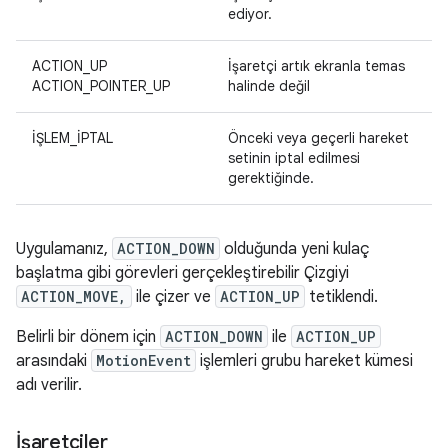
ediyor.
ACTION_UP
İşaretçi artık ekranla temas
ACTION_POINTER_UP
halinde değil
İŞLEM_İPTAL
Önceki veya geçerli hareket
setinin iptal edilmesi
gerektiğinde.
Uygulamanız,
ACTION_DOWN
olduğunda yeni kulaç
başlatma gibi görevleri gerçekleştirebilir Çizgiyi
ACTION_MOVE,
ile çizer ve
ACTION_UP
tetiklendi.
Belirli bir dönem için
ACTION_DOWN
ile
ACTION_UP
arasındaki
MotionEvent
işlemleri grubu hareket kümesi
adı verilir.
İşaretçiler