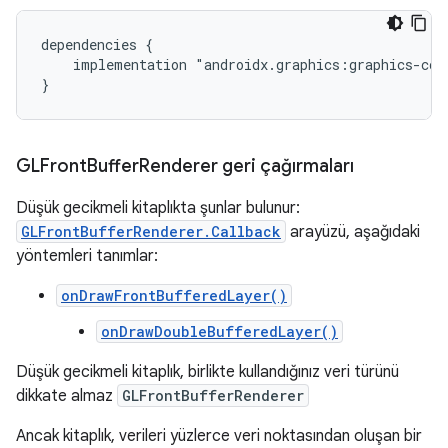
dependencies {

    implementation "androidx.graphics:graphics-core
GLFront
Buffer
Renderer geri çağırmaları
Düşük gecikmeli kitaplıkta şunlar bulunur:
GLFrontBufferRenderer.Callback
arayüzü, aşağıdaki
yöntemleri tanımlar:
onDrawFrontBufferedLayer()
onDrawDoubleBufferedLayer()
Düşük gecikmeli kitaplık, birlikte kullandığınız veri türünü
dikkate almaz
GLFrontBufferRenderer
Ancak kitaplık, verileri yüzlerce veri noktasından oluşan bir