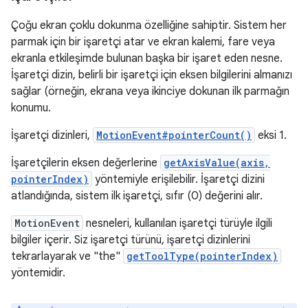
Çoğu ekran çoklu dokunma özelliğine sahiptir. Sistem her
parmak için bir işaretçi atar ve ekran kalemi, fare veya
ekranla etkileşimde bulunan başka bir işaret eden nesne.
İşaretçi dizin, belirli bir işaretçi için eksen bilgilerini almanızı
sağlar (örneğin, ekrana veya ikinciye dokunan ilk parmağın
konumu.
İşaretçi dizinleri,
MotionEvent#pointerCount()
eksi 1.
İşaretçilerin eksen değerlerine
getAxisValue(axis,
pointerIndex)
yöntemiyle erişilebilir. İşaretçi dizini
atlandığında, sistem ilk işaretçi, sıfır (0) değerini alır.
MotionEvent
nesneleri, kullanılan işaretçi türüyle ilgili
bilgiler içerir. Siz işaretçi türünü, işaretçi dizinlerini
tekrarlayarak ve "the"
getToolType(pointerIndex)
yöntemidir.