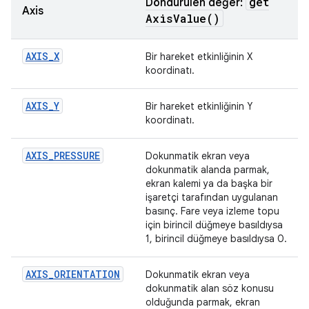
get
Döndürülen değer:
Axis
Axis
Value(
)
AXIS_X
Bir hareket etkinliğinin X
koordinatı.
AXIS_Y
Bir hareket etkinliğinin Y
koordinatı.
AXIS_PRESSURE
Dokunmatik ekran veya
dokunmatik alanda parmak,
ekran kalemi ya da başka bir
işaretçi tarafından uygulanan
basınç. Fare veya izleme topu
için birincil düğmeye basıldıysa
1, birincil düğmeye basıldıysa 0.
AXIS_ORIENTATION
Dokunmatik ekran veya
dokunmatik alan söz konusu
olduğunda parmak, ekran