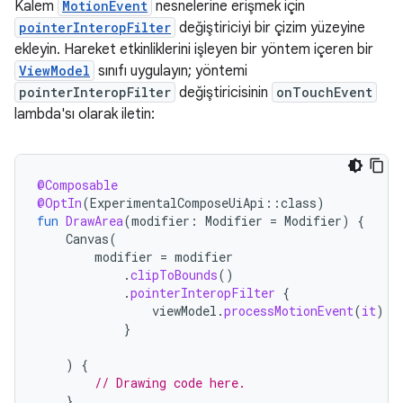
Kalem
MotionEvent
nesnelerine erişmek için
pointerInteropFilter
değiştiriciyi bir çizim yüzeyine
ekleyin. Hareket etkinliklerini işleyen bir yöntem içeren bir
ViewModel
sınıfı uygulayın; yöntemi
pointerInteropFilter
değiştiricisinin
onTouchEvent
lambda'sı olarak iletin:
@Composable
@OptIn
(
ExperimentalComposeUiApi
::
class
)
fun
DrawArea
(
modifier
:
Modifier
=
Modifier
)
{
Canvas
(
modifier
=
modifier
.
clipToBounds
()
.
pointerInteropFilter
{
viewModel
.
processMotionEvent
(
it
)
}
)
{
// Drawing code here.
}