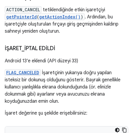
ACTION_CANCEL
tetiklendiğinde etkin işaretçiyi
getPointerId
(
getActionIndex()
)
. Ardından, bu
işaretçiyle oluşturulan fırçayı giriş geçmişinden kaldırıp
sahneyi yeniden oluşturun.
İŞARET
_
İPTAL EDİLDİ
Android 13'e eklendi (API düzeyi 33)
FLAG_CANCELED
İşaretçinin yukarıya doğru yapılan
isteksiz bir dokunuş olduğunu gösterir. Bayrak genellikle
kullanıcı yanlışlıkla ekrana dokunduğunda (ör. elinizle
dokunmak gibi) ayarlanır veya avucunuzu ekrana
koyduğunuzdan emin olun.
İşaret değerine şu şekilde erişebilirsiniz: