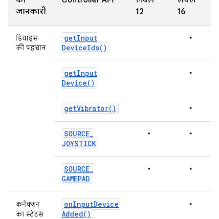
की
Controller API
लेवल
लेवल
जानकारी
12
16
•
get
Input
डिवाइस
Device
Ids(
)
की पहचान
•
get
Input
Device(
)
•
get
Vibrator(
)
•
•
SOURCE
_
JOYSTICK
•
•
SOURCE
_
GAMEPAD
•
on
Input
Device
कनेक्शन
Added(
)
का स्टेटस