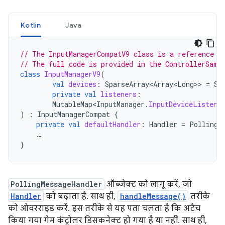
Kotlin
Java
// The InputManagerCompatV9 class is a reference i
// The full code is provided in the ControllerSamp
class
InputManagerV9
(
val
devices
:
SparseArray<Array<Long>
>
=
Sp
private
val
listeners
:
MutableMap<InputManager
.
InputDeviceListene
)
:
InputManagerCompat
{
private
val
defaultHandler
:
Handler
=
PollingM
…
}
PollingMessageHandler
ऑब्जेक्ट को लागू करें, जो
Handler
को बढ़ाता है. साथ ही,
handleMessage()
तरीके
को ओवरराइड करें. इस तरीके से यह पता चलता है कि अटैच
किया गया गेम कंट्रोलर डिसकनेक्ट हो गया है या नहीं. साथ ही,