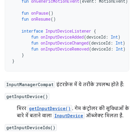
fun
onGenericMotionEvent
(
event
:
MotionEvent
)
fun
onPause
()
fun
onResume
()
interface
InputDeviceListener
{
fun
onInputDeviceAdded
(
deviceId
:
Int
)
fun
onInputDeviceChanged
(
deviceId
:
Int
)
fun
onInputDeviceRemoved
(
deviceId
:
Int
)
}
}
InputManagerCompat
इंटरफ़ेस में ये तरीके उपलब्ध होते हैं:
getInputDevice()
मिरर
getInputDevice()
. गेम कंट्रोलर की सुविधाओं के
बारे में बताने वाला
InputDevice
ऑब्जेक्ट मिलता है.
getInputDeviceIds()