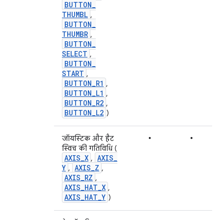
BUTTON
_
THUMBL
,
BUTTON
_
THUMBR
,
BUTTON
_
SELECT
,
BUTTON
_
START
,
BUTTON
_
R1
,
BUTTON
_
L1
,
BUTTON
_
R2
,
BUTTON
_
L2
)
•
•
जॉयस्टिक और हैट
स्विच की गतिविधि (
AXIS
_
X
AXIS
_
,
Y
AXIS
_
Z
,
,
AXIS
_
RZ
,
AXIS
_
HAT
_
X
,
AXIS
_
HAT
_
Y
)