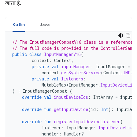
जाता है.
Kotlin
Java
// The InputManagerCompatV16 class is a reference 
// The full code is provided in the ControllerSamp
public
class
InputManagerV16
(
context
:
Context
,
private
val
inputManager
:
InputManager
=
context
.
getSystemService
(
Context
.
INPUT
private
val
listeners
:
MutableMap<InputManager
.
InputDeviceLis
)
:
InputManagerCompat
{
override
val
inputDeviceIds
:
IntArray
=
inputM
override
fun
getInputDevice
(
id
:
Int
):
InputDev
override
fun
registerInputDeviceListener
(
listener
:
InputManager
.
InputDeviceList
handler
:
Handler?