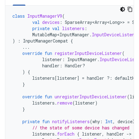
class
InputManagerV9
(
val
devices
:
SparseArray<Array<Long>
>
=
Sp
private
val
listeners
:
MutableMap<InputManager
.
InputDeviceListene
)
:
InputManagerCompat
{
...
override
fun
registerInputDeviceListener
(
listener
:
InputManager
.
InputDeviceList
handler
:
Handler?
)
{
listeners
[
listener
]
=
handler
?:
defaultHa
}
override
fun
unregisterInputDeviceListener
(
lis
listeners
.
remove
(
listener
)
}
private
fun
notifyListeners
(
why
:
Int
,
deviceId
// the state of some device has changed
listeners
.
forEach
{
listener
,
handler
-