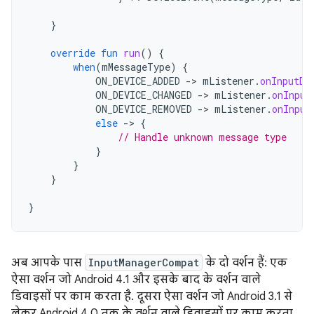
}
override
fun
run
()
{
when
(
mMessageType
)
{
ON_DEVICE_ADDED
-
>
mListener
.
onInputDe
ON_DEVICE_CHANGED
-
>
mListener
.
onInput
ON_DEVICE_REMOVED
-
>
mListener
.
onInput
else
-
>
{
// Handle unknown message type
}
}
}
}
अब आपके पास
InputManagerCompat
के दो वर्शन हैं: एक
ऐसा वर्शन जो Android 4.1 और इसके बाद के वर्शन वाले
डिवाइसों पर काम करता है. दूसरा ऐसा वर्शन जो Android 3.1 से
लेकर Android 4.0 तक के वर्शन वाले डिवाइसों पर काम करता