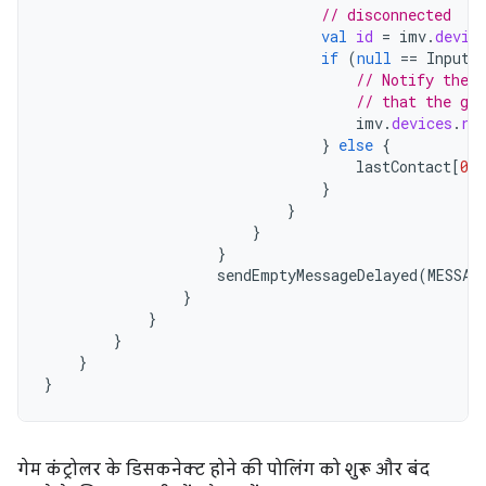
// disconnected
val
id
=
imv
.
devic
if
(
null
==
InputD
// Notify the r
// that the ga
imv
.
devices
.
re
}
else
{
lastContact
[
0
]
}
}
}
}
sendEmptyMessageDelayed
(
MESSAG
}
}
}
}
}
गेम कंट्रोलर के डिसकनेक्ट होने की पोलिंग को शुरू और बंद