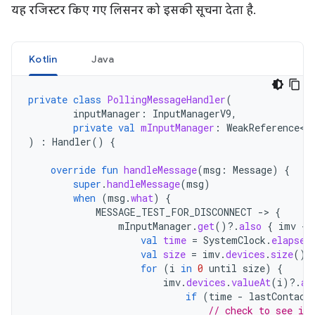
यह रजिस्टर किए गए लिसनर को इसकी सूचना देता है.
Kotlin
Java
private
class
PollingMessageHandler
(
inputManager
:
InputManagerV9
,
private
val
mInputManager
:
WeakReference<I
)
:
Handler
()
{
override
fun
handleMessage
(
msg
:
Message
)
{
super
.
handleMessage
(
msg
)
when
(
msg
.
what
)
{
MESSAGE_TEST_FOR_DISCONNECT
-
>
{
mInputManager
.
get
()
?.
also
{
imv
-
val
time
=
SystemClock
.
elapsed
val
size
=
imv
.
devices
.
size
()
for
(
i
in
0
until
size
)
{
imv
.
devices
.
valueAt
(
i
)
?.
al
if
(
time
-
lastContact
// check to see if 