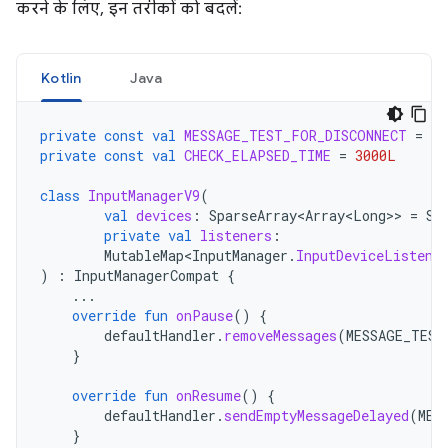
करने के लिए, इन तरीकों को बदलें:
Kotlin
Java
private
const
val
MESSAGE_TEST_FOR_DISCONNECT
=
10
private
const
val
CHECK_ELAPSED_TIME
=
3000L
class
InputManagerV9
(
val
devices
:
SparseArray<Array<Long>
>
=
Sp
private
val
listeners
:
MutableMap<InputManager
.
InputDeviceListene
)
:
InputManagerCompat
{
...
override
fun
onPause
()
{
defaultHandler
.
removeMessages
(
MESSAGE_TEST
}
override
fun
onResume
()
{
defaultHandler
.
sendEmptyMessageDelayed
(
MES
}