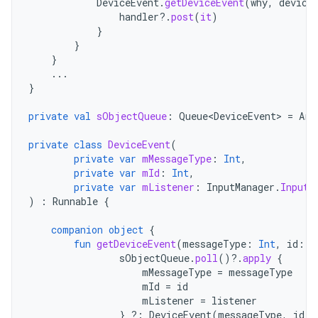
DeviceEvent
.
getDeviceEvent
(
why
,
device
handler
?.
post
(
it
)
}
}
}
...
}
private
val
sObjectQueue
:
Queue<DeviceEvent>
=
Arr
private
class
DeviceEvent
(
private
var
mMessageType
:
Int
,
private
var
mId
:
Int
,
private
var
mListener
:
InputManager
.
InputD
)
:
Runnable
{
companion
object
{
fun
getDeviceEvent
(
messageType
:
Int
,
id
:
I
sObjectQueue
.
poll
()
?.
apply
{
mMessageType
=
messageType
mId
=
id
mListener
=
listener
}
?:
DeviceEvent
(
messageType
,
id
,