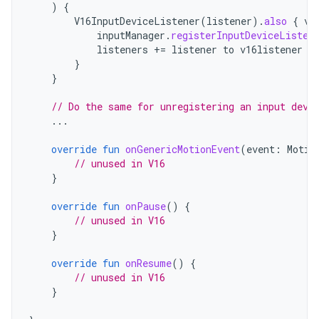
)
{
V16InputDeviceListener
(
listener
).
also
{
v1
inputManager
.
registerInputDeviceListen
listeners
+=
listener
to
v16listener
}
}
// Do the same for unregistering an input devi
...
override
fun
onGenericMotionEvent
(
event
:
Motio
// unused in V16
}
override
fun
onPause
()
{
// unused in V16
}
override
fun
onResume
()
{
// unused in V16
}