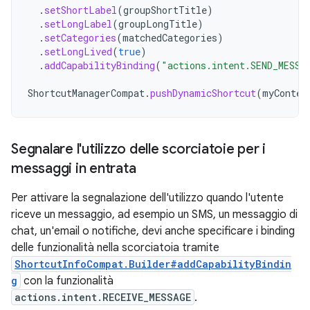
.
setShortLabel
(
groupShortTitle
)
.
setLongLabel
(
groupLongTitle
)
.
setCategories
(
matchedCategories
)
.
setLongLived
(
true
)
.
addCapabilityBinding
(
"actions.intent.SEND_MESSA
ShortcutManagerCompat
.
pushDynamicShortcut
(
myContex
Segnalare l'utilizzo delle scorciatoie per i
messaggi in entrata
Per attivare la segnalazione dell'utilizzo quando l'utente
riceve un messaggio, ad esempio un SMS, un messaggio di
chat, un'email o notifiche, devi anche specificare i binding
delle funzionalità nella scorciatoia tramite
ShortcutInfoCompat.Builder#addCapabilityBindin
g
con la funzionalità
actions.intent.RECEIVE_MESSAGE
.