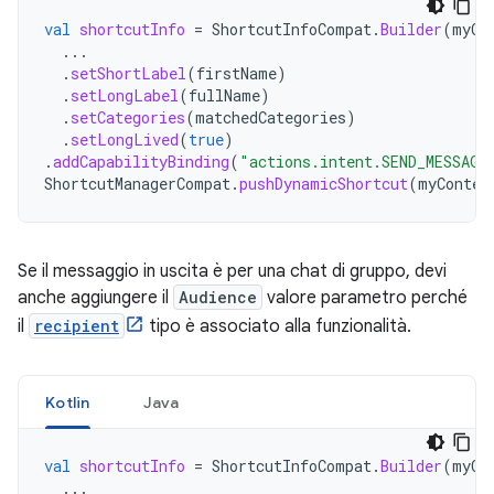
val
shortcutInfo
=
ShortcutInfoCompat
.
Builder
(
myCo
...
.
setShortLabel
(
firstName
)
.
setLongLabel
(
fullName
)
.
setCategories
(
matchedCategories
)
.
setLongLived
(
true
)
.
addCapabilityBinding
(
"actions.intent.SEND_MESSAGE
ShortcutManagerCompat
.
pushDynamicShortcut
(
myContex
Se il messaggio in uscita è per una chat di gruppo, devi
anche aggiungere il
Audience
valore parametro perché
il
recipient
tipo è associato alla funzionalità.
Kotlin
Java
val
shortcutInfo
=
ShortcutInfoCompat
.
Builder
(
myCo
...