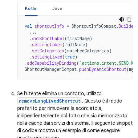
Kotlin
Java
val
shortcutInfo
=
ShortcutInfoCompat
.
Builder
...
.
setShortLabel
(
firstName
)
.
setLongLabel
(
fullName
)
.
setCategories
(
matchedCategories
)
.
setLongLived
(
true
)
.
addCapabilityBinding
(
"actions.intent.SEND_ME
ShortcutManagerCompat
.
pushDynamicShortcut
(
myC
Se l'utente elimina un contatto, utilizza
removeLongLivedShortcut
. Questo è il modo
preferito per rimuovere la scorciatoia,
indipendentemente dal fatto che sia memorizzata
nella cache dai servizi di sistema. Il seguente snippet
di codice mostra un esempio di come eseguire