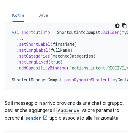
Kotlin
Java
val
shortcutInfo
=
ShortcutInfoCompat
.
Builder
(
myCo
...
.
setShortLabel
(
firstName
)
.
setLongLabel
(
fullName
)
.
setCategories
(
matchedCategories
)
.
setLongLived
(
true
)
.
addCapabilityBinding
(
"actions.intent.RECEIVE_ME
ShortcutManagerCompat
.
pushDynamicShortcut
(
myContex
Se il messaggio in arrivo proviene da una chat di gruppo,
devi anche aggiungere il
Audience
valore parametro
perché il
sender
tipo è associato alla funzionalità.