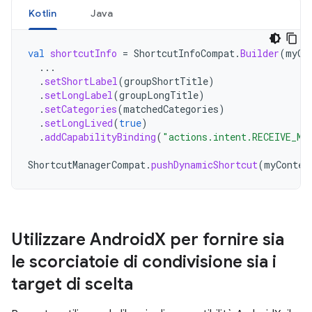
Kotlin
Java
val
shortcutInfo
=
ShortcutInfoCompat
.
Builder
(
myCo
...
.
setShortLabel
(
groupShortTitle
)
.
setLongLabel
(
groupLongTitle
)
.
setCategories
(
matchedCategories
)
.
setLongLived
(
true
)
.
addCapabilityBinding
(
"actions.intent.RECEIVE_ME
ShortcutManagerCompat
.
pushDynamicShortcut
(
myContex
Utilizzare Android
X per fornire sia
le scorciatoie di condivisione sia i
target di scelta