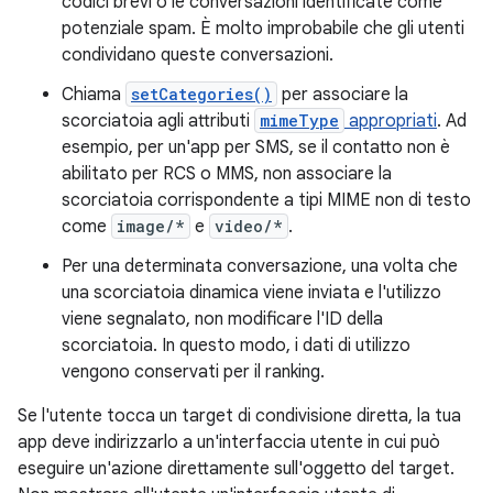
codici brevi o le conversazioni identificate come
potenziale spam. È molto improbabile che gli utenti
condividano queste conversazioni.
Chiama
setCategories()
per associare la
scorciatoia agli attributi
mimeType
appropriati
. Ad
esempio, per un'app per SMS, se il contatto non è
abilitato per RCS o MMS, non associare la
scorciatoia corrispondente a tipi MIME non di testo
come
image/*
e
video/*
.
Per una determinata conversazione, una volta che
una scorciatoia dinamica viene inviata e l'utilizzo
viene segnalato, non modificare l'ID della
scorciatoia. In questo modo, i dati di utilizzo
vengono conservati per il ranking.
Se l'utente tocca un target di condivisione diretta, la tua
app deve indirizzarlo a un'interfaccia utente in cui può
eseguire un'azione direttamente sull'oggetto del target.