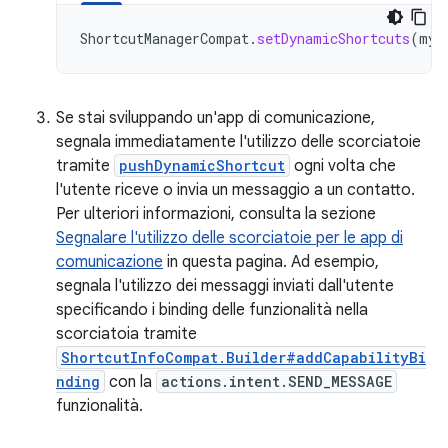
ShortcutManagerCompat
.
setDynamicShortcuts
(
myC
Se stai sviluppando un'app di comunicazione,
segnala immediatamente l'utilizzo delle scorciatoie
tramite
pushDynamicShortcut
ogni volta che
l'utente riceve o invia un messaggio a un contatto.
Per ulteriori informazioni, consulta la sezione
Segnalare l'utilizzo delle scorciatoie per le app di
comunicazione
in questa pagina. Ad esempio,
segnala l'utilizzo dei messaggi inviati dall'utente
specificando i binding delle funzionalità nella
scorciatoia tramite
ShortcutInfoCompat.Builder#addCapabilityBi
nding
con la
actions.intent.SEND_MESSAGE
funzionalità.