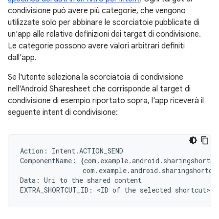
condivisione può avere più categorie, che vengono
utilizzate solo per abbinare le scorciatoie pubblicate di
un'app alle relative definizioni dei target di condivisione.
Le categorie possono avere valori arbitrari definiti
dall'app.
Se l'utente seleziona la scorciatoia di condivisione
nell'Android Sharesheet che corrisponde al target di
condivisione di esempio riportato sopra, l'app riceverà il
seguente intent di condivisione:
Action
:
Intent
.
ACTION_SEND
ComponentName
:
{
com
.
example
.
android
.
sharingshortcu
com
.
example
.
android
.
sharingshortcu
Data
:
Uri
to
the
shared
content
EXTRA_SHORTCUT_ID
:
 <
ID
of
the
selected
shortcut
>