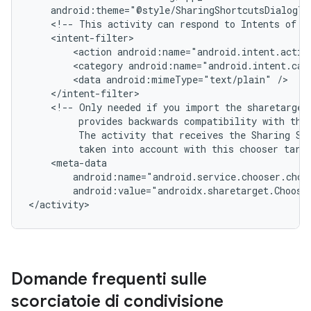
<!--
This
activity
can
respond
to
Intents
of
t
<action
android:name="android.intent.actio
<category
android:name="android.intent.cat
<data
android:mimeType="text/plain"
<!--
Only
needed
if
you
import
the
sharetarget
provides
backwards
compatibility
with
the
The
activity
that
receives
the
Sharing
Sh
taken
into
account
with
this
chooser
targ
android:value="androidx.sharetarget.Choose
</activity>
Domande frequenti sulle
scorciatoie di condivisione