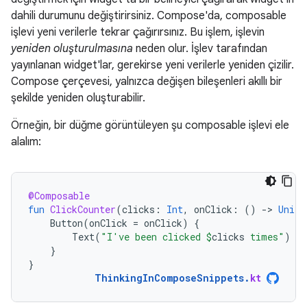
dahili durumunu değiştirirsiniz. Compose'da, composable
işlevi yeni verilerle tekrar çağırırsınız. Bu işlem, işlevin
yeniden oluşturulmasına
neden olur. İşlev tarafından
yayınlanan widget'lar, gerekirse yeni verilerle yeniden çizilir.
Compose çerçevesi, yalnızca değişen bileşenleri akıllı bir
şekilde yeniden oluşturabilir.
Örneğin, bir düğme görüntüleyen şu composable işlevi ele
alalım:
@Composable
fun
ClickCounter
(
clicks
:
Int
,
onClick
:
()
-
>
Unit
)
Button
(
onClick
=
onClick
)
{
Text
(
"I've been clicked 
$
clicks
 times"
)
}
}
ThinkingInComposeSnippets
.
kt