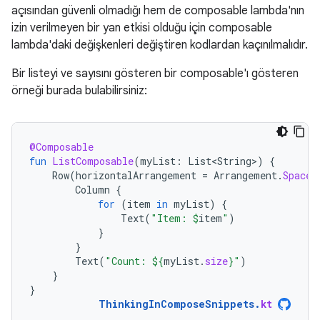
açısından güvenli olmadığı hem de composable lambda'nın
izin verilmeyen bir yan etkisi olduğu için composable
lambda'daki değişkenleri değiştiren kodlardan kaçınılmalıdır.
Bir listeyi ve sayısını gösteren bir composable'ı gösteren
örneği burada bulabilirsiniz:
@Composable
fun
ListComposable
(
myList
:
List<String>
)
{
Row
(
horizontalArrangement
=
Arrangement
.
SpaceB
Column
{
for
(
item
in
myList
)
{
Text
(
"Item: 
$
item
"
)
}
}
Text
(
"Count: 
${
myList
.
size
}
"
)
}
}
ThinkingInComposeSnippets
.
kt