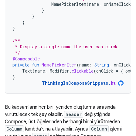
NamePickerItem
(
name
,
onNameClicked
}
}
}
}
/**
 * Display a single name the user can click.
 */
@Composable
private
fun
NamePickerItem
(
name
:
String
,
onClicked
Text
(
name
,
Modifier
.
clickable
(
onClick
=
{
onCl
}
ThinkingInComposeSnippets
.
kt
Bu kapsamların her biri, yeniden oluşturma sırasında
yürütülecek tek şey olabilir.
header
değiştiğinde
Compose, üst öğelerinden herhangi birini yürütmeden
Column
lambda'sına atlayabilir. Ayrıca
Column
işlemi