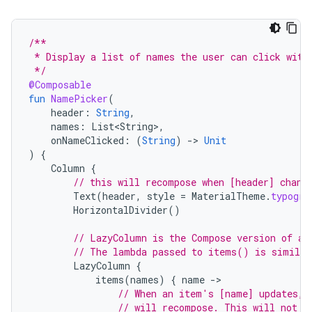
/**
 * Display a list of names the user can click with
 */
@Composable
fun
NamePicker
(
header
:
String
,
names
:
List<String>
,
onNameClicked
:
(
String
)
-
>
Unit
)
{
Column
{
// this will recompose when [header] chang
Text
(
header
,
style
=
MaterialTheme
.
typogra
HorizontalDivider
()
// LazyColumn is the Compose version of a 
// The lambda passed to items() is similar
LazyColumn
{
items
(
names
)
{
name
-
// When an item's [name] updates, 
// will recompose. This will not r