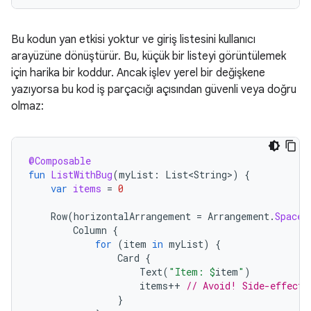
Bu kodun yan etkisi yoktur ve giriş listesini kullanıcı
arayüzüne dönüştürür. Bu, küçük bir listeyi görüntülemek
için harika bir koddur. Ancak işlev yerel bir değişkene
yazıyorsa bu kod iş parçacığı açısından güvenli veya doğru
olmaz:
@Composable
fun
ListWithBug
(
myList
:
List<String>
)
{
var
items
=
0
Row
(
horizontalArrangement
=
Arrangement
.
SpaceB
Column
{
for
(
item
in
myList
)
{
Card
{
Text
(
"Item: 
$
item
"
)
items
++
// Avoid! Side-effect 
}