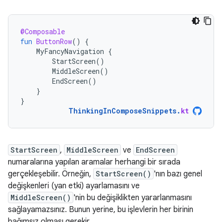
@Composable
fun
ButtonRow
()
{
MyFancyNavigation
{
StartScreen
()
MiddleScreen
()
EndScreen
()
}
}
ThinkingInComposeSnippets
.
kt
StartScreen
,
MiddleScreen
ve
EndScreen
numaralarına yapılan aramalar herhangi bir sırada
gerçekleşebilir. Örneğin,
StartScreen()
'nın bazı genel
değişkenleri (yan etki) ayarlamasını ve
MiddleScreen()
'nin bu değişiklikten yararlanmasını
sağlayamazsınız. Bunun yerine, bu işlevlerin her birinin
bağımsız olması gerekir.