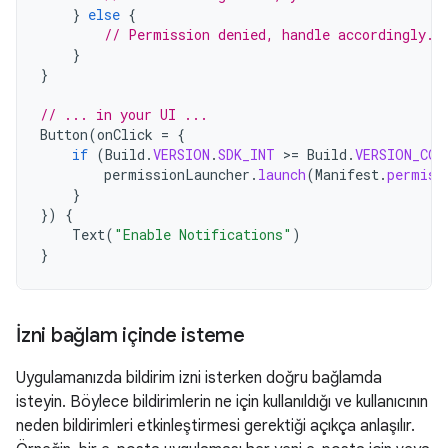
}
else
{
// Permission denied, handle accordingly.
}
}
// ... in your UI ...
Button
(
onClick
=
{
if
(
Build
.
VERSION
.
SDK_INT
>
=
Build
.
VERSION_COD
permissionLauncher
.
launch
(
Manifest
.
permiss
}
})
{
Text
(
"Enable Notifications"
)
}
İzni bağlam içinde isteme
Uygulamanızda bildirim izni isterken doğru bağlamda
isteyin. Böylece bildirimlerin ne için kullanıldığı ve kullanıcının
neden bildirimleri etkinleştirmesi gerektiği açıkça anlaşılır.