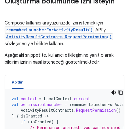
Oluşturma bölümünde izni isteyin
Compose kullanıcı arayüzünüzde izni istemek için
rememberLauncherForActivityResult()
API'yi
ActivityResultContracts.RequestPermission()
sözleşmesiyle birlikte kullanın.
Aşağıdaki snippet'te, kullanıcı etkileşimine yanıt olarak
bildirim izninin nasıl isteneceği gösterilmektedir:
Kotlin
val
context
=
LocalContext
.
current
val
permissionLauncher
=
rememberLauncherForActivi
ActivityResultContracts
.
RequestPermission
()
)
{
isGranted
-
if
(
isGranted
)
{
// Permission granted, you can now send no